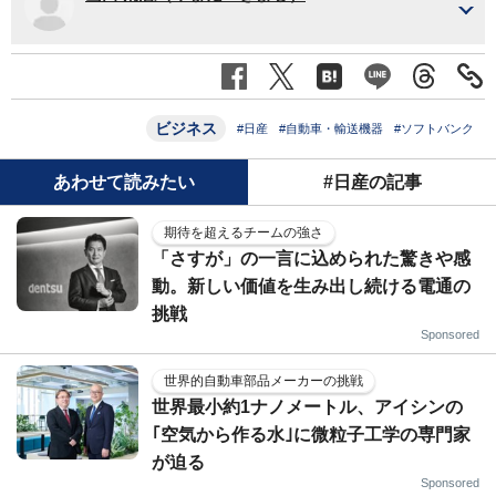
ビジネス
#日産
#自動車・輸送機器
#ソフトバンク
あわせて読みたい
#日産の記事
期待を超えるチームの強さ
「さすが」の一言に込められた驚きや感
動。新しい価値を生み出し続ける電通の
挑戦
Sponsored
世界的自動車部品メーカーの挑戦
世界最小約1ナノメートル、アイシンの
｢空気から作る水｣に微粒子工学の専門家
が迫る
Sponsored