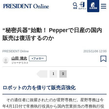
会員登録
検索
ログイン
“秘密兵器”始動！ Pepperで日産の国内
販売は復活するのか
PRESIDENT Online
2015/11/06 12:00
山田 清志
+フォロー
ジャーナリスト
1
2
ロボットの力を借りて販売店強化
その適任者に抜擢されたのが星野専務だ。星野専務は今
年4月1日付で常務執行役員から国内営業担当の専務執行役