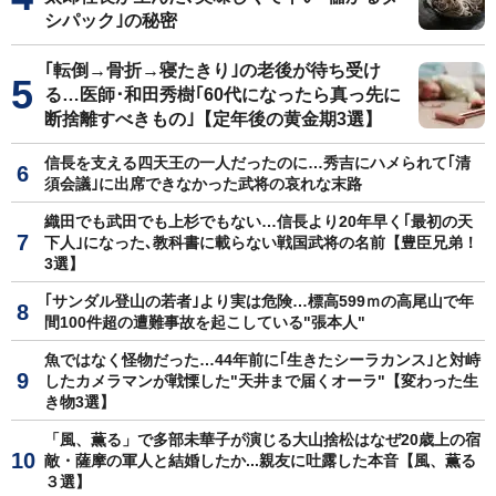
シパック｣の秘密
｢転倒→骨折→寝たきり｣の老後が待ち受け
る…医師･和田秀樹｢60代になったら真っ先に
断捨離すべきもの｣【定年後の黄金期3選】
信長を支える四天王の一人だったのに…秀吉にハメられて｢清
須会議｣に出席できなかった武将の哀れな末路
織田でも武田でも上杉でもない…信長より20年早く｢最初の天
下人｣になった､教科書に載らない戦国武将の名前【豊臣兄弟！
3選】
｢サンダル登山の若者｣より実は危険…標高599ｍの高尾山で年
間100件超の遭難事故を起こしている"張本人"
魚ではなく怪物だった…44年前に｢生きたシーラカンス｣と対峙
したカメラマンが戦慄した"天井まで届くオーラ"【変わった生
き物3選】
「風、薫る」で多部未華子が演じる大山捨松はなぜ20歳上の宿
敵・薩摩の軍人と結婚したか...親友に吐露した本音【風、薫る
３選】