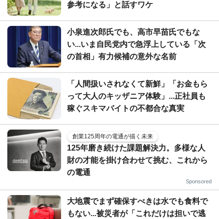
参考になる」と話すワケ
小泉進次郎氏でも、高市早苗氏でもな
い...いま自民党内で急浮上している「次
の首相」有力候補の意外な名前
「人間扱いされなくて新鮮」「お金もら
って大人のキッザニア体験」...正社員も
稼ぐスキマバイトの不都合な真実
創業125周年の電通が描く未来
125年磨き続けた課題解決力。多様な人
財の才能を掛け合わせて挑む、これから
の電通
Sponsored
大地震でまず確保すべきは水でも食料で
もない...被災者が「これだけは担いで逃