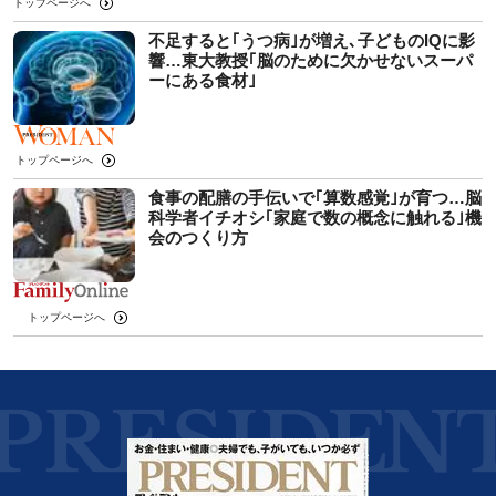
トップページへ
不足すると｢うつ病｣が増え､子どものIQに影
響…東大教授｢脳のために欠かせないスーパ
ーにある食材｣
トップページへ
食事の配膳の手伝いで｢算数感覚｣が育つ…脳
科学者イチオシ｢家庭で数の概念に触れる｣機
会のつくり方
トップページへ