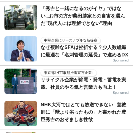
「秀吉と一緒になるのがイヤ」ではな
い...お市の方が柴田勝家との自害を選ん
だ"現代人には理解できない"理由
中堅企業にリーズナブルな新提案
なぜ複雑なSFAは挫折する？少人数組織
に最適な「名刺管理の延長」で進めるDX
Sponsored
東京都｢HTT取組推進宣言企業｣
リサイクル企業が節電・発電・蓄電を実
践、社員のやる気と営業力も向上！
Sponsored
NHK大河ではとても放送できない...宣教
師に「獣より劣ったもの」と書かれた豊
臣秀吉のおぞましき性欲