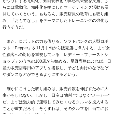
がウリにする電動化、知能化技術の体感試乗会を実施、さ
らには電動化、知能化を軸にしたマーケティング活動も展
開していくという。もちろん、販売店員の教育にも取り組
み、「おもてなし」をテーマにしたトレーニングの強化も
行うそうだ。
また、ロボットの力も借りる。ソフトバンクの人型ロボ
ット「Pepper」を11月中旬から販売店に導入する。まず女
性顧客への対応を重視している「レディー・ファーストシ
ョップ」のうちの100店から始める。星野専務によれば、日
産の販売店専用のアプリを搭載し、子ども向けのなぞなぞ
やダンスなどができるようにするという。
確かにこうした取り組みは、販売台数を伸ばすために大
事かもしれない。しかし、日産は“商社”ではなく“メーカー”
だ。まずは魅力的で運転してみたくなるクルマを投入する
ことが重要だろう。そうすれば、そのクルマを目当てにお