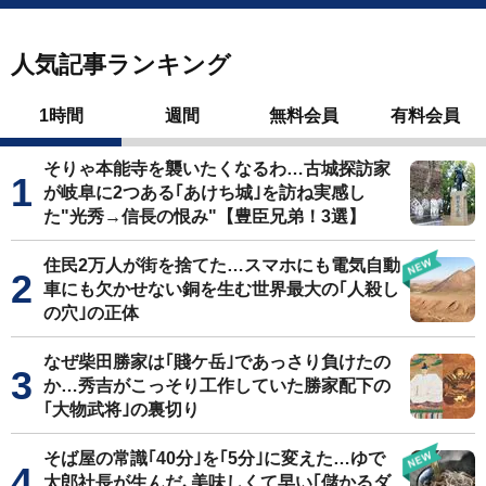
人気記事ランキング
1時間
週間
無料会員
有料会員
そりゃ本能寺を襲いたくなるわ…古城探訪家
が岐阜に2つある｢あけち城｣を訪ね実感し
た"光秀→信長の恨み"【豊臣兄弟！3選】
住民2万人が街を捨てた…スマホにも電気自動
車にも欠かせない銅を生む世界最大の｢人殺し
の穴｣の正体
なぜ柴田勝家は｢賤ケ岳｣であっさり負けたの
か…秀吉がこっそり工作していた勝家配下の
｢大物武将｣の裏切り
そば屋の常識｢40分｣を｢5分｣に変えた…ゆで
太郎社長が生んだ､美味しくて早い｢儲かるダ