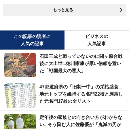
もっと見る
この記事の読者に
ビジネスの
人気の記事
人気記事
石田三成と戦っていないのに関ヶ原合戦
後に大出世...徳川家康が厚い信頼を置い
た「戦国最大の悪人」
47都道府県の「旧制一中」の栄枯盛衰...
地元トップを維持する名門22校と凋落し
た元名門17校の全リスト
定年後の家族との向き合い方がわからな
い...そう悩む人に佐藤優が「鬼滅の刃が