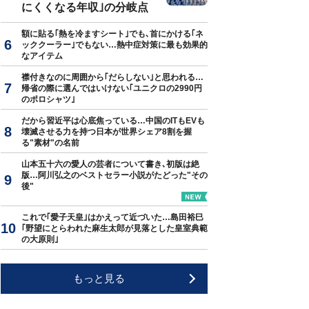
にくくなる年収｣の分岐点
額に貼る｢熱を冷ますシート｣でも､首にかける｢ネ
ッククーラー｣でもない…熱中症対策に最も効果的
なアイテム
襟付きなのに周囲から｢だらしない｣と思われる…
帰省の際に選んではいけない｢ユニクロの2990円
のポロシャツ｣
だから習近平は心底焦っている…中国のITもEVも
壊滅させる力を持つ日本が世界シェア8割を握
る"素材"の名前
山本五十六の愛人の芸者について書き､初版は絶
版…阿川弘之のベストセラー小説がたどった"その
後"
これで｢愛子天皇｣はかえって近づいた…島田裕巳
｢野望にとらわれた麻生太郎が見落とした皇室典範
の大原則｣
もっと見る