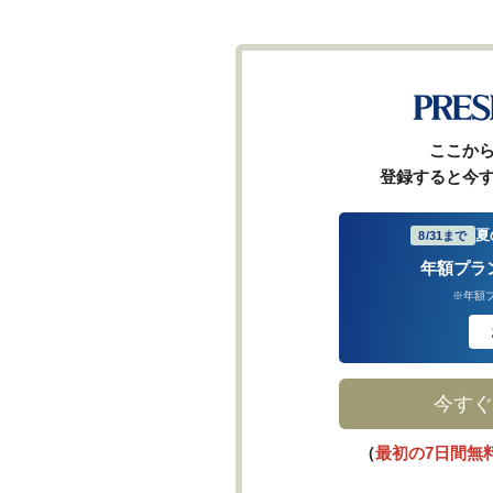
ここか
登録すると今
夏
8/31まで
年額プラ
※年額
今すぐ
（
最初の7日間無