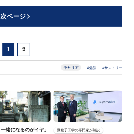
次ページ
1
2
キャリア
#勉強
#サントリー
と一緒になるのがイヤ」
微粒子工学の専門家が解説