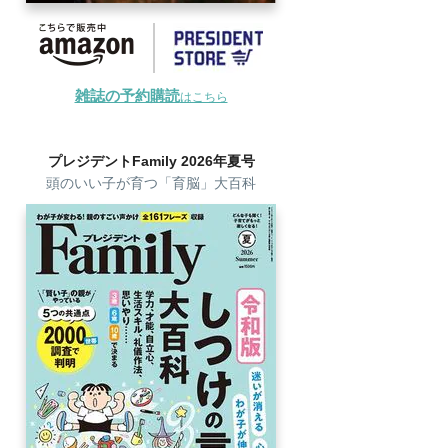
雑誌の予約購読
はこちら
プレジデントFamily 2026年夏号
頭のいい子が育つ「育脳」大百科