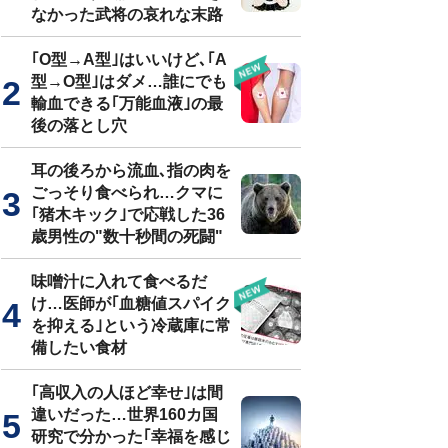
なかった武将の哀れな末路
｢O型→A型｣はいいけど､｢A
型→O型｣はダメ…誰にでも
輸血できる｢万能血液｣の最
後の落とし穴
耳の後ろから流血､指の肉を
ごっそり食べられ…クマに
｢猪木キック｣で応戦した36
歳男性の"数十秒間の死闘"
味噌汁に入れて食べるだ
け…医師が｢血糖値スパイク
を抑える｣という冷蔵庫に常
備したい食材
｢高収入の人ほど幸せ｣は間
違いだった…世界160カ国
研究で分かった｢幸福を感じ