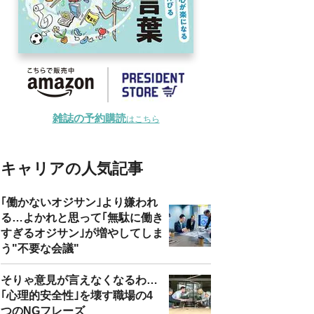
雑誌の予約購読
はこちら
キャリアの人気記事
｢働かないオジサン｣より嫌われ
る…よかれと思って｢無駄に働き
すぎるオジサン｣が増やしてしま
う"不要な会議"
そりゃ意見が言えなくなるわ…
｢心理的安全性｣を壊す職場の4
つのNGフレーズ