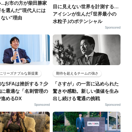
...お市の方が柴田勝家
目に見えない世界を計測する…
害を選んだ"現代人には
アイシンが生んだ｢世界最小の
ない"理由
水粒子｣のポテンシャル
Sponsored
にリーズナブルな新提案
期待を超えるチームの強さ
なSFAは挫折する？少
「さすが」の一言に込められた
織に最適な「名刺管理の
驚きや感動。新しい価値を生み
進めるDX
出し続ける電通の挑戦
Sponsored
Sponsored