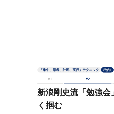
「集中、思考、計画、実行」テクニック
#勉強
#1
#2
新浪剛史流「勉強会
く掴む