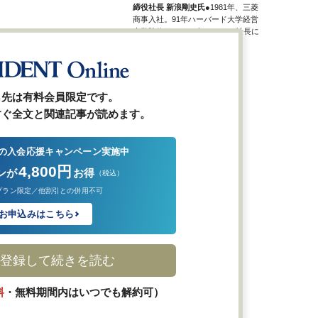
締役社長 新浪剛史氏
●1981年、三菱
商事入社。91年ハーバード大学経営
大学院修了。2002年ローソン社長に
就任。14年10月から現職。
ら先は有料会員限定です。
すぐ全文と関連記事が読めます。
の入会応援キャンペーン実施中
4,800円
ンが
お得
（税込）
プラン限定／他割引との併用不可
お申込みはこちら
登録して続きを読む
料
・無料期間内はいつでも解約可）