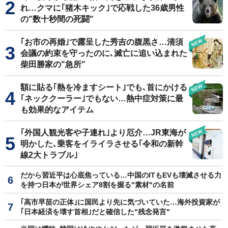
れ…クマに｢猪木キック｣で応戦した36歳男性
の"数十秒間の死闘"
｢お市の再婚｣で露呈した秀吉の腹黒さ…清須
会議の約束を守ったのに､滅亡に追い込まれた
柴田勝家の"急所"
額に貼る｢熱を冷ますシート｣でも､首にかける
｢ネッククーラー｣でもない…熱中症対策に最
も効果的なアイテム
｢外国人観光客や子連れ｣より厄介…JR東海が
明かした､乗客をイライラさせる｢令和の新幹
線2大トラブル｣
だから習近平は心底焦っている…中国のITもEVも壊滅させる力
を持つ日本が世界シェア8割を握る"素材"の名前
｢高市早苗の正体｣に国民より先に気づいていた…海外投資家が
｢日本経済を壊す首相｣だと確信した"残念発言"