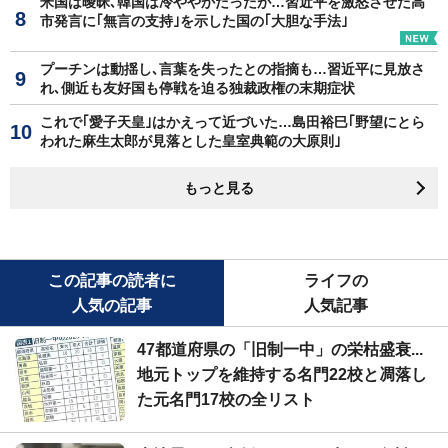
米国は曖昧､韓国は冷ややかだったが…習近平を激怒させた高
市発言に｢無言の支持｣を示した国の｢大胆な手法｣
プーチンは動揺し､言葉を失ったとの指摘も…習近平に見放さ
れ､側近も友好国も停戦を迫る独裁政権の末期症状
これで｢愛子天皇｣はかえって近づいた…島田裕巳｢野望にとら
われた麻生太郎が見落とした皇室典範の大原則｣
もっと見る
この記事の読者に
ライフの
人気の記事
人気記事
47都道府県の「旧制一中」の栄枯盛衰...
地元トップを維持する名門22校と凋落し
た元名門17校の全リスト