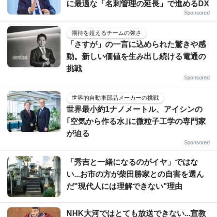
に最適な「名刺管理の延長」で進めるDX
Sponsored
期待を超えるチームの強さ
「さすが」の一言に込められた驚きや感
動。新しい価値を生み出し続ける電通の
挑戦
Sponsored
世界的自動車部品メーカーの挑戦
世界最小約1ナノメートル、アイシンの
｢空気から作る水｣に微粒子工学の専門家
が迫る
Sponsored
「秀吉と一緒になるのがイヤ」ではな
い...お市の方が柴田勝家との自害を選ん
だ"現代人には理解できない"理由
NHK大河ではとても放送できない...宣教