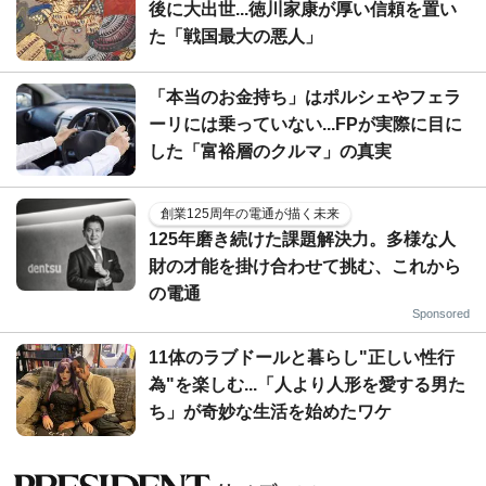
後に大出世...徳川家康が厚い信頼を置い
た「戦国最大の悪人」
「本当のお金持ち」はポルシェやフェラ
ーリには乗っていない...FPが実際に目に
した「富裕層のクルマ」の真実
創業125周年の電通が描く未来
125年磨き続けた課題解決力。多様な人
財の才能を掛け合わせて挑む、これから
の電通
Sponsored
11体のラブドールと暮らし"正しい性行
為"を楽しむ...「人より人形を愛する男た
ち」が奇妙な生活を始めたワケ