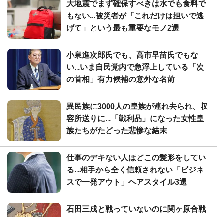
大地震でまず確保すべきは水でも食料で
もない...被災者が「これだけは担いで逃
げて」という最も重要なモノ2選
小泉進次郎氏でも、高市早苗氏でもな
い...いま自民党内で急浮上している「次
の首相」有力候補の意外な名前
異民族に3000人の皇族が連れ去られ、収
容所送りに...「戦利品」になった女性皇
族たちがたどった悲惨な結末
仕事のデキない人ほどこの髪形をしてい
る...相手から全く信頼されない「ビジネ
スで一発アウト」ヘアスタイル3選
石田三成と戦っていないのに関ヶ原合戦