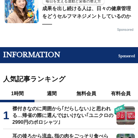
毎日を支える運動と栄養の整え方
成果を出し続ける人は、日々の健康管理
をどうセルフマネジメントしているのか
——
Sponsored
INFORMATION
Sponsored
人気記事ランキング
1時間
週間
無料会員
有料会員
襟付きなのに周囲から｢だらしない｣と思われ
る…帰省の際に選んではいけない｢ユニクロの
2990円のポロシャツ｣
耳の後ろから流血､指の肉をごっそり食べら