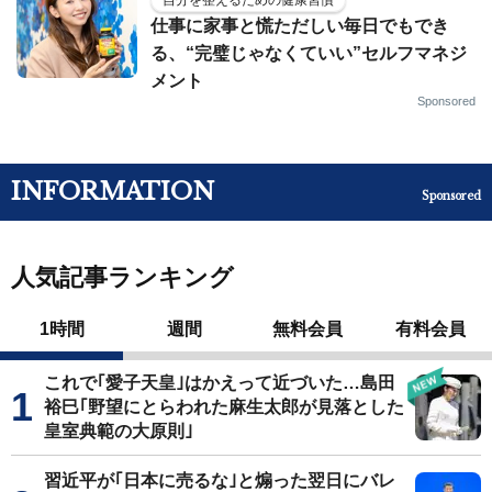
仕事に家事と慌ただしい毎日でもでき
る、“完璧じゃなくていい”セルフマネジ
メント
Sponsored
INFORMATION
Sponsored
人気記事ランキング
1時間
週間
無料会員
有料会員
これで｢愛子天皇｣はかえって近づいた…島田
裕巳｢野望にとらわれた麻生太郎が見落とした
皇室典範の大原則｣
習近平が｢日本に売るな｣と煽った翌日にバレ