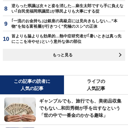
逆らった県議は次々と姿を消した…麻生太郎ですら手に負えな
い｢自民党福岡県議団｣が県民よりも大事にする掟
｢一流のお金持ち｣は銀座の高級店には見向きもしない…"本
物"を知る富裕層が行きつく"究極のスシ"の正体
首よりも脇よりも効果的…熱中症研究者が｢暑いときは真っ先
にここを冷やせ｣という意外な体の部位
もっと見る
この記事の読者に
ライフの
人気の記事
人気記事
ギャンブルでも、旅行でも、美術品収集
でもない...和田秀樹が手を出すなという
「世の中で一番金のかかる趣味」