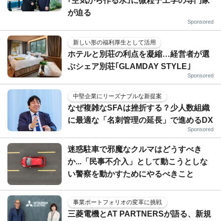
｢空気から作る水｣に微粒子工学の専門家
が迫る
Sponsored
新しい形の福利厚生として活用
ホテルと別荘の利点を凝縮…経営者が選
ぶシェア別荘｢GLAMDAY STYLE｣
Sponsored
中堅企業にリーズナブルな新提案
なぜ複雑なSFAは挫折する？少人数組織
に最適な「名刺管理の延長」で進めるDX
Sponsored
迷惑駐車で邪魔なクルマはどうすべき
か...「民事不介入」として動こうとしな
い警察を動かすためにやるべきこと
事業ポートフォリオの変革に挑戦
三菱電機とAT PARTNERSが語る、新規