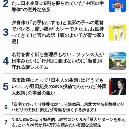
た…日本企業に6割を握られていた"中国の半
導体"の意外な急所
夕食作り｢お手伝いする｣と直訴の子への返答
でバレる…賢い親が｢カレーできたよ｡お皿持
ってきて｣と言わぬ訳【頭のよい子が育つ家3
選】
名前を書く紙も整理券もない…フランス人が
日本みたいに｢行列｣に並ばないのに｢順番｣を
守れる謎システム
高市政権にとって｢日本人の生活｣はどうでも
いい…小野田紀美のSNS投稿でわかった｢外国
人政策｣の本当の狙い
｢自宅でゆっくり静養｣はむしろ逆効果…東北大学名誉教授がリ
ハビリの主役に据えた｢腎臓を強くする歩き方｣
NISA､iDeCoより効果的…経営コンサルが｢最大リターンを狙え
る｣という20代が月4万円を積みたい有望な投資先