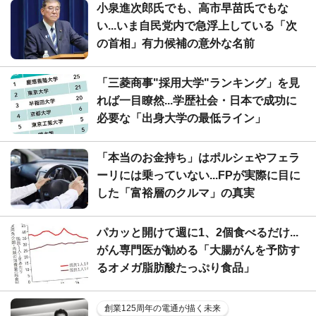
小泉進次郎氏でも、高市早苗氏でもな
い...いま自民党内で急浮上している「次
の首相」有力候補の意外な名前
「三菱商事"採用大学"ランキング」を見
れば一目瞭然...学歴社会・日本で成功に
必要な「出身大学の最低ライン」
「本当のお金持ち」はポルシェやフェラ
ーリには乗っていない...FPが実際に目に
した「富裕層のクルマ」の真実
パカッと開けて週に1、2個食べるだけ...
がん専門医が勧める「大腸がんを予防す
るオメガ脂肪酸たっぷり食品」
創業125周年の電通が描く未来