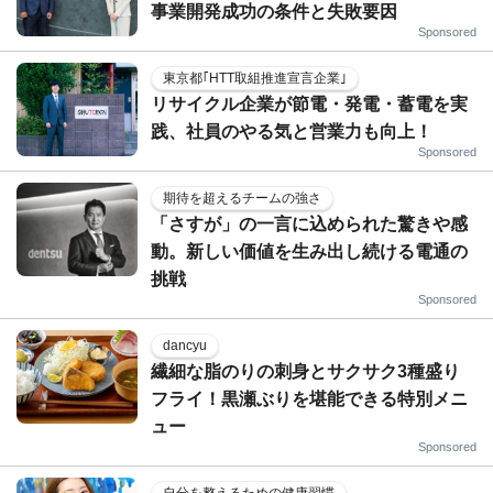
事業開発成功の条件と失敗要因
Sponsored
東京都｢HTT取組推進宣言企業｣
リサイクル企業が節電・発電・蓄電を実
践、社員のやる気と営業力も向上！
Sponsored
期待を超えるチームの強さ
「さすが」の一言に込められた驚きや感
動。新しい価値を生み出し続ける電通の
挑戦
Sponsored
dancyu
繊細な脂のりの刺身とサクサク3種盛り
フライ！黒瀬ぶりを堪能できる特別メニ
ュー
Sponsored
自分を整えるための健康習慣