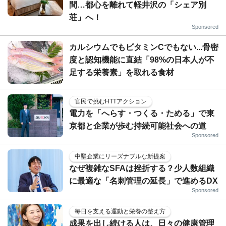
間…都心を離れて軽井沢の「シェア別
荘」へ！
Sponsored
カルシウムでもビタミンCでもない...骨密
度と認知機能に直結「98%の日本人が不
足する栄養素」を取れる食材
官民で挑むHTTアクション
電力を「へらす・つくる・ためる」で東
京都と企業が歩む持続可能社会への道
Sponsored
中堅企業にリーズナブルな新提案
なぜ複雑なSFAは挫折する？少人数組織
に最適な「名刺管理の延長」で進めるDX
Sponsored
毎日を支える運動と栄養の整え方
成果を出し続ける人は、日々の健康管理