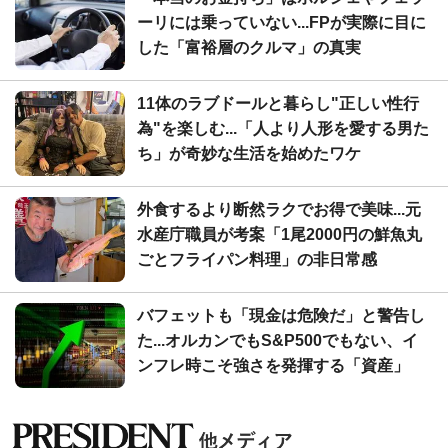
ーリには乗っていない...FPが実際に目に
した「富裕層のクルマ」の真実
11体のラブドールと暮らし"正しい性行
為"を楽しむ...「人より人形を愛する男た
ち」が奇妙な生活を始めたワケ
外食するより断然ラクでお得で美味...元
水産庁職員が考案「1尾2000円の鮮魚丸
ごとフライパン料理」の非日常感
バフェットも「現金は危険だ」と警告し
た...オルカンでもS&P500でもない、イ
ンフレ時こそ強さを発揮する「資産」