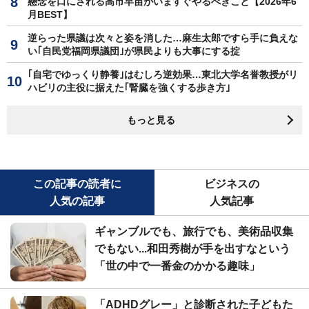
懸念を口にされる高市早苗がいますぐやるべきこと【2026年6
月BEST】
逆らった県議は次々と姿を消した…麻生太郎ですら手に負えな
い｢自民党福岡県議団｣が県民よりも大事にする掟
｢自宅でゆっくり静養｣はむしろ逆効果…東北大学名誉教授がリ
ハビリの主役に据えた｢腎臓を強くする歩き方｣
もっと見る
この記事の読者に
ビジネスの
人気の記事
人気記事
ギャンブルでも、旅行でも、美術品収集
でもない...和田秀樹が手を出すなという
「世の中で一番金のかかる趣味」
「ADHDグレー」と診断された子どもた