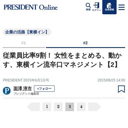
会員登録
検索
ログイン
企業の活路【東横イン】
#1
#2
従業員比率9割！ 女性をまとめる、動か
す、東横イン流辛口マネジメント【2】
PRESIDENT 2015年6月1日号
2015/06/25 14:00
面澤 淳市
+フォロー
プレジデント編集部
1
2
3
4