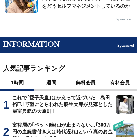
をどうセルフマネジメントしているのか
——
Sponsored
INFORMATION
Sponsored
人気記事ランキング
1時間
週間
無料会員
有料会員
これで｢愛子天皇｣はかえって近づいた…島田
裕巳｢野望にとらわれた麻生太郎が見落とした
皇室典範の大原則｣
富裕層の｢ペット離れ｣が止まらない…｢300万
円の血統書付き犬は時代遅れ｣という真のお金