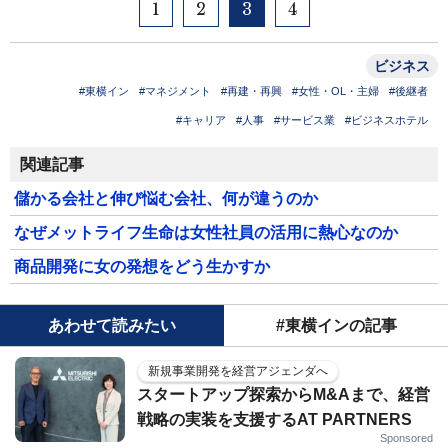
1
2
3
4
ビジネス
#東横イン
#マネジメント
#再建・再興
#女性・OL・主婦
#後継者
#キャリア
#人事
#サービス業
#ビジネスホテル
関連記事
儲かる会社と伸び悩む会社、何が違うのか
なぜメットライフ生命は女性社員の活用に熱心なのか
商品開発に女の発想をどう生かすか
あわせて読みたい
#東横インの記事
新規事業開発を経営アジェンダへ
スタートアップ探索からM&Aまで、経営
戦略の実装を支援するAT PARTNERS
Sponsored