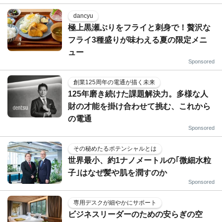
dancyu
極上黒瀬ぶりをフライと刺身で！贅沢な
フライ3種盛りが味わえる夏の限定メニ
ュー
Sponsored
創業125周年の電通が描く未来
125年磨き続けた課題解決力。多様な人
財の才能を掛け合わせて挑む、これから
の電通
Sponsored
その秘めたるポテンシャルとは
世界最小、約1ナノメートルの｢微細水粒
子｣はなぜ髪や肌を潤すのか
Sponsored
専用デスクが細やかにサポート
ビジネスリーダーのための安らぎの空