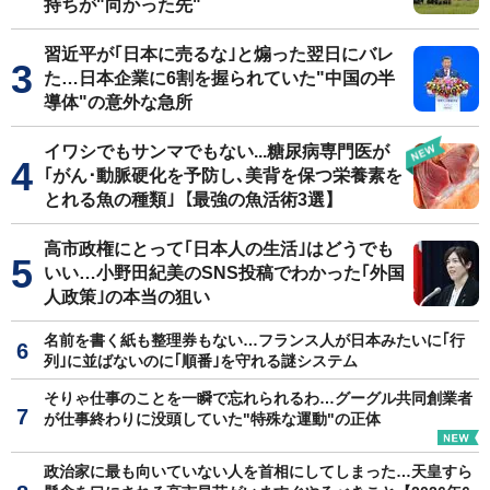
持ちが"向かった先"
習近平が｢日本に売るな｣と煽った翌日にバレ
た…日本企業に6割を握られていた"中国の半
導体"の意外な急所
イワシでもサンマでもない...糖尿病専門医が
｢がん･動脈硬化を予防し､美背を保つ栄養素を
とれる魚の種類｣【最強の魚活術3選】
高市政権にとって｢日本人の生活｣はどうでも
いい…小野田紀美のSNS投稿でわかった｢外国
人政策｣の本当の狙い
名前を書く紙も整理券もない…フランス人が日本みたいに｢行
列｣に並ばないのに｢順番｣を守れる謎システム
そりゃ仕事のことを一瞬で忘れられるわ…グーグル共同創業者
が仕事終わりに没頭していた"特殊な運動"の正体
政治家に最も向いていない人を首相にしてしまった…天皇すら