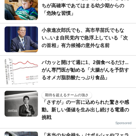
ちが高確率であてはまる幼少期からの
「危険な習慣」
小泉進次郎氏でも、高市早苗氏でもな
い...いま自民党内で急浮上している「次
の首相」有力候補の意外な名前
パカッと開けて週に1、2個食べるだけ...
がん専門医が勧める「大腸がんを予防す
るオメガ脂肪酸たっぷり食品」
期待を超えるチームの強さ
「さすが」の一言に込められた驚きや感
動。新しい価値を生み出し続ける電通の
挑戦
Sponsored
「本当のお金持ち」はポルシェやフェラ