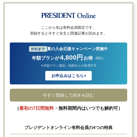
ここから先は有料会員限定です。
登録すると今すぐ全文と関連記事が読めます。
夏の入会応援キャンペーン実施中
8/31まで
4,800円
年額プランが
お得
（税込）
※年額プラン限定／他割引との併用不可
お申込みはこちら
今すぐ登録して続きを読む
（
最初の7日間無料
・無料期間内はいつでも解約可）
プレジデントオンライン有料会員の4つの特典