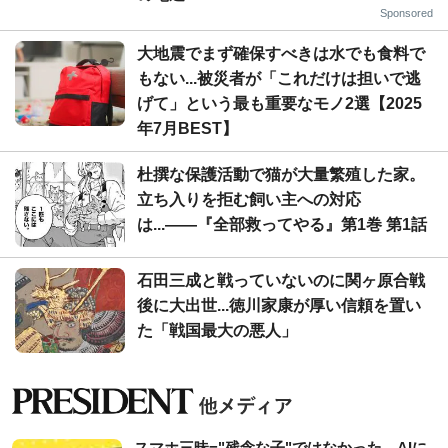
Sponsored
大地震でまず確保すべきは水でも食料で
もない...被災者が「これだけは担いで逃
げて」という最も重要なモノ2選【2025
年7月BEST】
杜撰な保護活動で猫が大量繁殖した家。
立ち入りを拒む飼い主への対応
は...――『全部救ってやる』第1巻 第1話
石田三成と戦っていないのに関ヶ原合戦
後に大出世...徳川家康が厚い信頼を置い
た「戦国最大の悪人」
スマホ三昧="残念な子"ではなかった…AIに