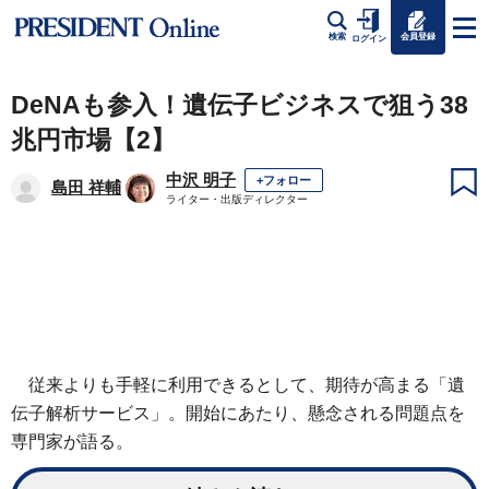
会員登録
検索
ログイン
DeNAも参入！遺伝子ビジネスで狙う38
兆円市場【2】
中沢 明子
+フォロー
島田 祥輔
ライター・出版ディレクター
従来よりも手軽に利用できるとして、期待が高まる「遺
伝子解析サービス」。開始にあたり、懸念される問題点を
専門家が語る。