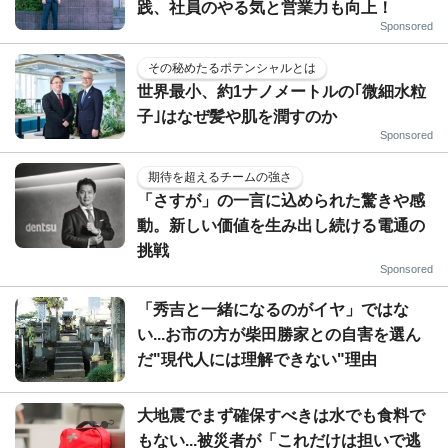
践、社員のやる気と営業力も向上！
Sponsored
その秘めたるポテンシャルとは
世界最小、約1ナノメートルの｢微細水粒
子｣はなぜ髪や肌を潤すのか
Sponsored
期待を超えるチームの強さ
「さすが」の一言に込められた驚きや感
動。新しい価値を生み出し続ける電通の
挑戦
Sponsored
「秀吉と一緒になるのがイヤ」ではな
い...お市の方が柴田勝家との自害を選ん
だ"現代人には理解できない"理由
大地震でまず確保すべきは水でも食料で
もない...被災者が「これだけは担いで逃