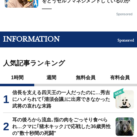
をどうセルフマネジメントしているのか
——
Sponsored
INFORMATION
Sponsored
人気記事ランキング
1時間
週間
無料会員
有料会員
信長を支える四天王の一人だったのに…秀吉
にハメられて｢清須会議｣に出席できなかった
武将の哀れな末路
耳の後ろから流血､指の肉をごっそり食べら
れ…クマに｢猪木キック｣で応戦した36歳男性
の"数十秒間の死闘"