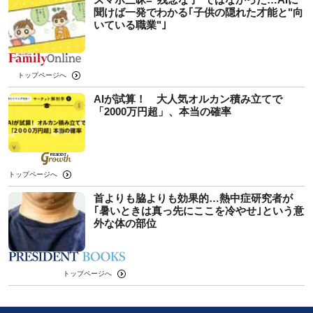
聞けば一発でわかる｢子供の隠れた才能と"向
いている職業"｣
トップページへ
AIが試算！ 大人気オルカン積み立てで
「2000万円超」、本当の確率
トップページへ
首よりも脇よりも効果的…熱中症研究者が
｢暑いときは真っ先にここを冷やせ｣という意
外な体の部位
トップページへ