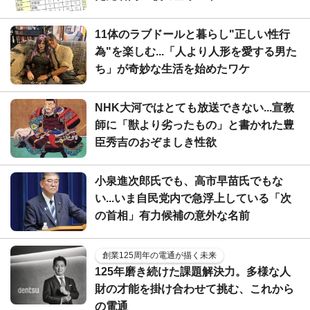
11体のラブドールと暮らし"正しい性行
為"を楽しむ...「人より人形を愛する男た
ち」が奇妙な生活を始めたワケ
NHK大河ではとても放送できない...宣教
師に「獣より劣ったもの」と書かれた豊
臣秀吉のおぞましき性欲
小泉進次郎氏でも、高市早苗氏でもな
い...いま自民党内で急浮上している「次
の首相」有力候補の意外な名前
創業125周年の電通が描く未来
125年磨き続けた課題解決力。多様な人
財の才能を掛け合わせて挑む、これから
の電通