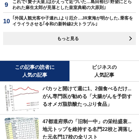
これで｢愛子天皇｣はかえって近づいた…島田裕巳｢野望にとら
われた麻生太郎が見落とした皇室典範の大原則｣
｢外国人観光客や子連れ｣より厄介…JR東海が明かした､乗客を
イライラさせる｢令和の新幹線2大トラブル｣
もっと見る
この記事の読者に
ビジネスの
人気の記事
人気記事
パカッと開けて週に1、2個食べるだけ...
がん専門医が勧める「大腸がんを予防す
るオメガ脂肪酸たっぷり食品」
47都道府県の「旧制一中」の栄枯盛衰...
地元トップを維持する名門22校と凋落し
た元名門17校の全リスト