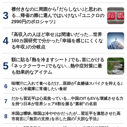
襟付きなのに周囲から｢だらしない｣と思われ
る…帰省の際に選んではいけない｢ユニクロの
2990円のポロシャツ｣
｢高収入の人ほど幸せ｣は間違いだった…世界
160カ国研究で分かった｢幸福を感じにくくな
る年収｣の分岐点
額に貼る｢熱を冷ますシート｣でも､首にかける
｢ネッククーラー｣でもない…熱中症対策に最
も効果的なアイテム
味噌汁に入れて食べるだけ…医師が｢血糖値スパイクを抑える｣
という冷蔵庫に常備したい食材
だから習近平は心底焦っている…中国のITもEVも壊滅させる力
を持つ日本が世界シェア8割を握る"素材"の名前
米国は曖昧､韓国は冷ややかだったが…習近平を激怒させた高
市発言に｢無言の支持｣を示した国の｢大胆な手法｣