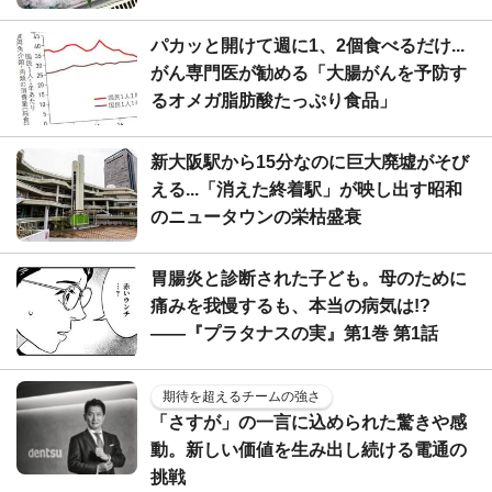
パカッと開けて週に1、2個食べるだけ...
がん専門医が勧める「大腸がんを予防す
るオメガ脂肪酸たっぷり食品」
新大阪駅から15分なのに巨大廃墟がそび
える...「消えた終着駅」が映し出す昭和
のニュータウンの栄枯盛衰
胃腸炎と診断された子ども。母のために
痛みを我慢するも、本当の病気は!?
――『プラタナスの実』第1巻 第1話
期待を超えるチームの強さ
「さすが」の一言に込められた驚きや感
動。新しい価値を生み出し続ける電通の
挑戦