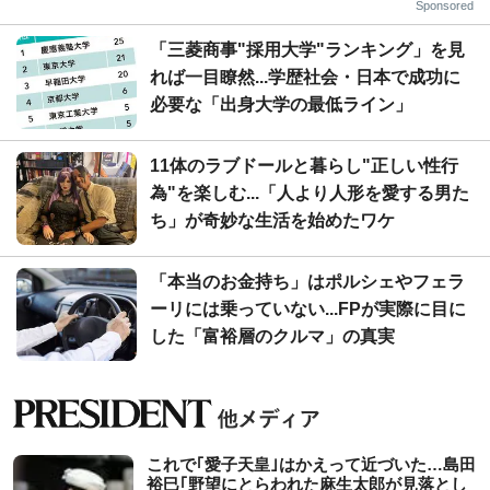
Sponsored
「三菱商事"採用大学"ランキング」を見
れば一目瞭然...学歴社会・日本で成功に
必要な「出身大学の最低ライン」
11体のラブドールと暮らし"正しい性行
為"を楽しむ...「人より人形を愛する男た
ち」が奇妙な生活を始めたワケ
「本当のお金持ち」はポルシェやフェラ
ーリには乗っていない...FPが実際に目に
した「富裕層のクルマ」の真実
これで｢愛子天皇｣はかえって近づいた…島田
裕巳｢野望にとらわれた麻生太郎が見落とし