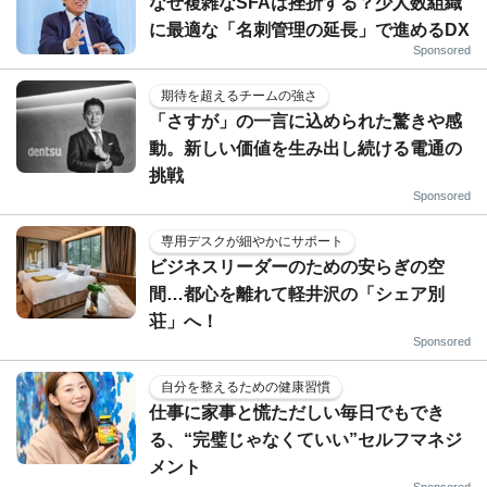
なぜ複雑なSFAは挫折する？少人数組織
に最適な「名刺管理の延長」で進めるDX
Sponsored
期待を超えるチームの強さ
「さすが」の一言に込められた驚きや感
動。新しい価値を生み出し続ける電通の
挑戦
Sponsored
専用デスクが細やかにサポート
ビジネスリーダーのための安らぎの空
間…都心を離れて軽井沢の「シェア別
荘」へ！
Sponsored
自分を整えるための健康習慣
仕事に家事と慌ただしい毎日でもでき
る、“完璧じゃなくていい”セルフマネジ
メント