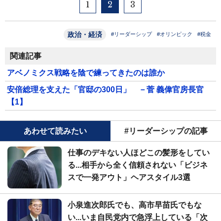
1
2
3
政治・経済
#リーダーシップ
#オリンピック
#税金
関連記事
アベノミクス戦略を陰で練ってきたのは誰か
安倍総理を支えた「官邸の300日」 －菅 義偉官房長官
【1】
あわせて読みたい
#リーダーシップの記事
仕事のデキない人ほどこの髪形をしてい
る...相手から全く信頼されない「ビジネ
スで一発アウト」ヘアスタイル3選
小泉進次郎氏でも、高市早苗氏でもな
い...いま自民党内で急浮上している「次