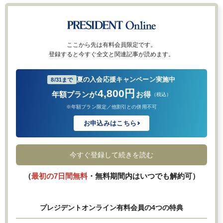
ここから先は有料会員限定です。
登録すると今すぐ全文と関連記事が読めます。
夏の入会応援キャンペーン実施中
8/31まで
4,800円
年額プランが
お得
（税込）
※年額プラン限定／他割引との併用不可
お申込みはこちら
今すぐ登録して続きを読む
（
最初の7日間無料
・無料期間内はいつでも解約可）
プレジデントオンライン有料会員の4つの特典