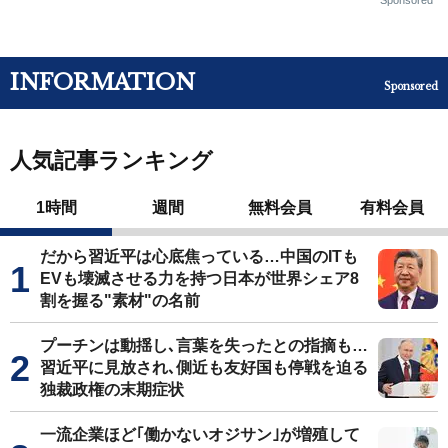
Sponsored
INFORMATION
Sponsored
人気記事ランキング
1時間
週間
無料会員
有料会員
だから習近平は心底焦っている…中国のITも
EVも壊滅させる力を持つ日本が世界シェア8
割を握る"素材"の名前
プーチンは動揺し､言葉を失ったとの指摘も…
習近平に見放され､側近も友好国も停戦を迫る
独裁政権の末期症状
一流企業ほど｢働かないオジサン｣が増殖して