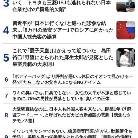
いく…トヨタも三菱UFJも逃れられない日本
企業だけの"構造的欠陥"
習近平が｢日本に行くな｣と煽った悲惨な結
末…｢8万円の激安ツアー｣でロシアに向かった
中国人観光客の誤算
これで｢愛子天皇｣はかえって近づいた…島田
裕巳｢野望にとらわれた麻生太郎が見落とした
皇室典範の大原則｣
｢ボディーバッグ｣より評判が悪い…休日のイオンで見かける一
発で｢だらしないお父さん｣になるNGアイテム
ワキの臭いでも､口臭でもない…女性の大半が不潔と感じてい
るのに､75%の男性が見落としている"臭い"の正体
大阪駅直結なのに､日本人も外国人客も来ない…開業1年で｢廃
墟フードコート｣と呼ばれたピカピカ新施設の悲劇【残念なタ
テモノ3選】
イワシでもサンマでもない...糖尿病専門医が｢がん･動脈硬化を
予防し､美肌を保つ栄養素をとれる魚の種類｣【最強の魚活術3