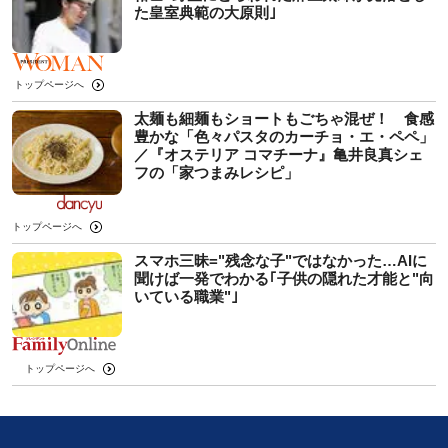
た皇室典範の大原則｣
トップページへ
太麺も細麺もショートもごちゃ混ぜ！ 食感
豊かな「色々パスタのカーチョ・エ・ペペ」
／『オステリア コマチーナ』亀井良真シェ
フの「家つまみレシピ」
トップページへ
スマホ三昧="残念な子"ではなかった…AIに
聞けば一発でわかる｢子供の隠れた才能と"向
いている職業"｣
トップページへ