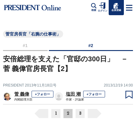
会員登録
検索
ログイン
菅官房長官「右腕の仕事術」
#1
#2
安倍総理を支えた「官邸の300日」 －
菅 義偉官房長官【2】
PRESIDENT 2013年11月18日号
2013/12/19 14:00
菅 義偉
塩田 潮
+フォロー
+フォロー
内閣総理大臣
作家・評論家
1
2
3