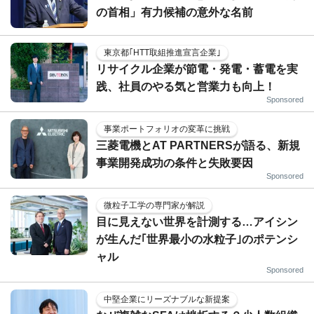
の首相」有力候補の意外な名前
東京都｢HTT取組推進宣言企業｣
リサイクル企業が節電・発電・蓄電を実
践、社員のやる気と営業力も向上！
Sponsored
事業ポートフォリオの変革に挑戦
三菱電機とAT PARTNERSが語る、新規
事業開発成功の条件と失敗要因
Sponsored
微粒子工学の専門家が解説
目に見えない世界を計測する…アイシン
が生んだ｢世界最小の水粒子｣のポテンシ
ャル
Sponsored
中堅企業にリーズナブルな新提案