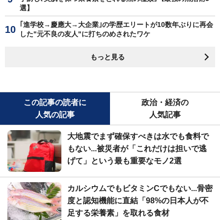
選】
｢進学校→慶應大→大企業｣の学歴エリートが10数年ぶりに再会
した"元不良の友人"に打ちのめされたワケ
もっと見る
この記事の読者に
政治・経済の
人気の記事
人気記事
大地震でまず確保すべきは水でも食料で
もない...被災者が「これだけは担いで逃
げて」という最も重要なモノ2選
カルシウムでもビタミンCでもない...骨密
度と認知機能に直結「98%の日本人が不
足する栄養素」を取れる食材