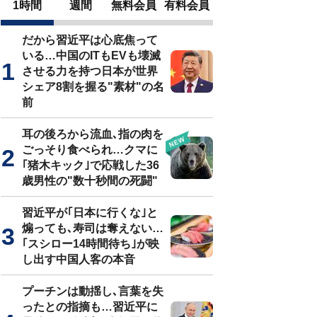
1時間
週間
無料会員
有料会員
だから習近平は心底焦って
いる…中国のITもEVも壊滅
させる力を持つ日本が世界
シェア8割を握る"素材"の名
前
耳の後ろから流血､指の肉を
ごっそり食べられ…クマに
｢猪木キック｣で応戦した36
歳男性の"数十秒間の死闘"
習近平が｢日本に行くな｣と
煽っても､寿司は奪えない…
｢スシロー14時間待ち｣が映
し出す中国人客の本音
プーチンは動揺し､言葉を失
ったとの指摘も…習近平に