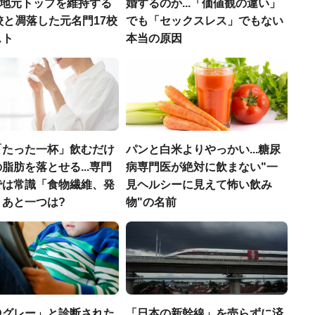
..地元トップを維持する
婚するのか...「価値観の違い」
校と凋落した元名門17校
でも「セックスレス」でもない
スト
本当の原因
「たった一杯」飲むだけ
パンと白米よりやっかい...糖尿
脂肪を落とせる...専門
病専門医が絶対に飲まない"一
では常識「食物繊維、発
見ヘルシーに見えて怖い飲み
」あと一つは?
物"の名前
Dグレー」と診断された
「日本の新幹線」を売らずに済