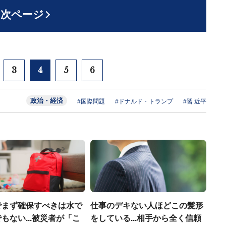
次ページ
3
4
5
6
政治・経済
#国際問題
#ドナルド・トランプ
#習 近平
でまず確保すべきは水で
仕事のデキない人ほどこの髪形
もない...被災者が「こ
をしている...相手から全く信頼