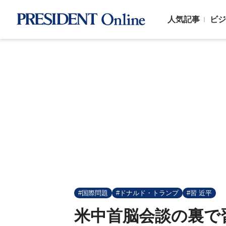
人気記事
ビジ
#国際問題
#ドナルド・トランプ
#習 近平
米中首脳会談の裏で