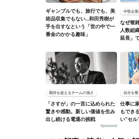
ギャンブルでも、旅行でも、美
中堅企業
術品収集でもない...和田秀樹が
なぜ複雑
手を出すなという「世の中で一
人数組
番金のかかる趣味」
延長」で
期待を超えるチームの強さ
自分を整
「さすが」の一言に込められた
仕事に
驚きや感動。新しい価値を生み
もでき
出し続ける電通の挑戦
い”セ
Sponsored