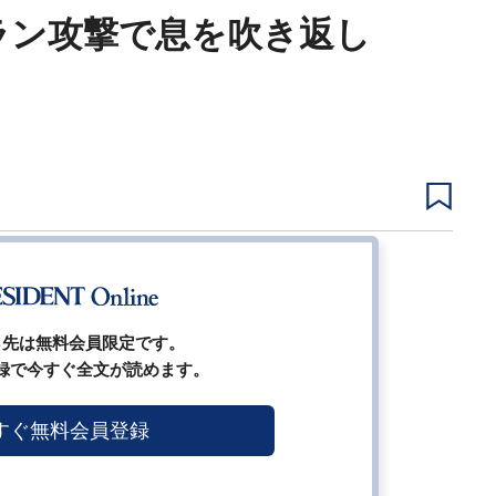
ラン攻撃で息を吹き返し
2
3
4
5
6
次ページ
ら先は無料会員限定です。
録で今すぐ全文が読めます。
すぐ無料会員登録