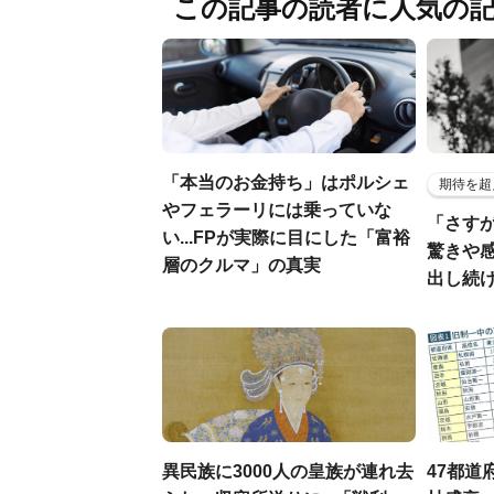
この記事の読者に人気の
「本当のお金持ち」はポルシェ
期待を超
やフェラーリには乗っていな
「さす
い...FPが実際に目にした「富裕
驚きや
層のクルマ」の真実
出し続
異民族に3000人の皇族が連れ去
47都道