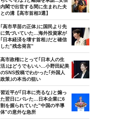
らいいわよ｣と離婚を承諾...安倍
内閣で出世する間に生まれた夫
との溝【高市首相3選】
｢高市早苗の正体｣に国民より先
に気づいていた…海外投資家が
｢日本経済を壊す首相｣だと確信
した"残念発言"
高市政権にとって｢日本人の生
活｣はどうでもいい…小野田紀美
のSNS投稿でわかった｢外国人
政策｣の本当の狙い
習近平が｢日本に売るな｣と煽っ
た翌日にバレた…日本企業に6
割を握られていた"中国の半導
体"の意外な急所