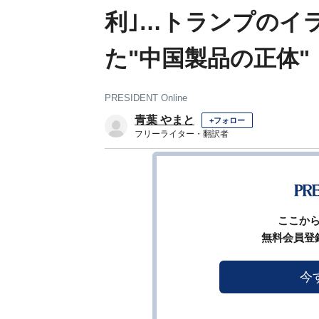
利｣…トランプのイ
た"中国製品の正体"
PRESIDENT Online
青葉 やまと
+フォロー
フリーライター・翻訳者
1
前ページ
ここか
無料会員登
今