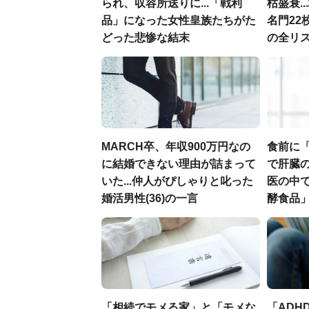
られ、収容所送りに...「戦利
枯盛衰.
品」になった女性皇族たちがた
名門22
どった悲惨な結末
の全リ
MARCH卒、年収900万円なの
食前に
に結婚できない理由が詰まって
で肝臓の
いた...仲人がぴしゃりと叱った
医の中
婚活男性(36)の一言
酵食品
「相続でモメる家」と「モメな
「ADH