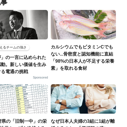
記事
カルシウムでもビタミンCでも
えるチームの強さ
ない...骨密度と認知機能に直結
が」の一言に込められた
「98%の日本人が不足する栄養
感動。新しい価値を生み
素」を取れる食材
ける電通の挑戦
Sponsored
府県の「旧制一中」の栄
なぜ日本人夫婦の3組に1組が離