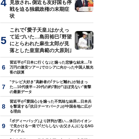
見放され､側近も友好国も停
戦を迫る独裁政権の末期症
状
これで｢愛子天皇｣はかえっ
て近づいた…島田裕巳｢野望
にとらわれた麻生太郎が見
落とした皇室典範の大原則｣
習近平が｢日本に行くな｣と煽った悲惨な結末…｢8
万円の激安ツアー｣でロシアに向かった中国人観光
客の誤算
"テレビ大好き"高齢者の｢テレビ離れ｣が始まっ
た…10代後半～20代の約7割が"ほぼ見ない"衝撃
の最新データ
習近平が｢愛国心｣を煽った不気味な結果…日本兵
を撃退する｢抗日テーマパーク｣が中国各地に広が
る理由
｢ボディーバッグ｣より評判が悪い…休日のイオン
で見かける一発で｢だらしないお父さん｣になるNG
アイテム