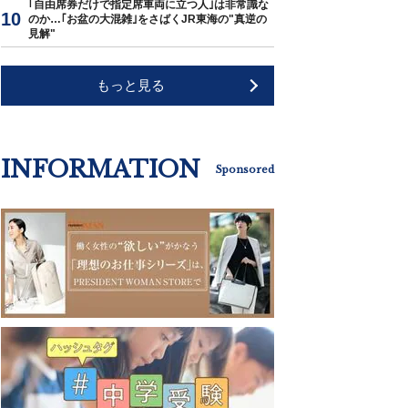
｢自由席券だけで指定席車両に立つ人｣は非常識な
のか…｢お盆の大混雑｣をさばくJR東海の"真逆の
見解"
もっと見る
INFORMATION
Sponsored