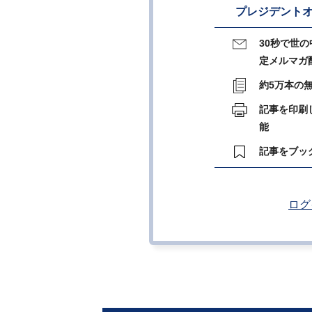
プレジデントオ
30秒で世
定メルマガ
約5万本の
記事を印刷
能
記事をブッ
ログ