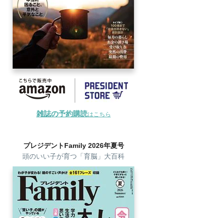
雑誌の予約購読
はこちら
プレジデントFamily 2026年夏号
頭のいい子が育つ「育脳」大百科