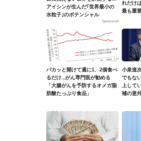
れだけ
アイシンが生んだ｢世界最小の
最も重要
水粒子｣のポテンシャル
Sponsored
パカッと開けて週に1、2個食べ
小泉進
るだけ...がん専門医が勧める
でもない
「大腸がんを予防するオメガ脂
上して
肪酸たっぷり食品」
補の意