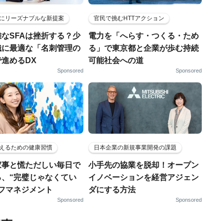
にリーズナブルな新提案
官民で挑むHTTアクション
なSFAは挫折する？少
電力を「へらす・つくる・ため
織に最適な「名刺管理の
る」で東京都と企業が歩む持続
進めるDX
可能社会への道
Sponsored
Sponsored
えるための健康習慣
日本企業の新規事業開発の課題
家事と慌ただしい毎日で
小手先の協業を脱却！オープン
る、“完璧じゃなくてい
イノベーションを経営アジェン
ルフマネジメント
ダにする方法
Sponsored
Sponsored