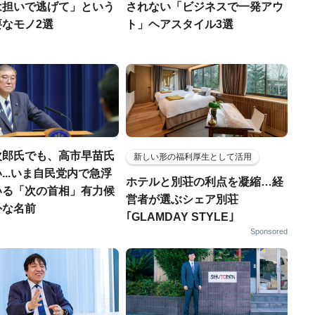
は担いで逃げて」という
されない「ビジネスで一発アウ
なモノ2選
ト」ヘアスタイル3選
次郎氏でも、高市早苗氏
新しい形の福利厚生として活用
...いま自民党内で急浮
ホテルと別荘の利点を凝縮…経
いる「次の首相」有力候
営者が選ぶシェア別荘
外な名前
｢GLAMDAY STYLE｣
Sponsored