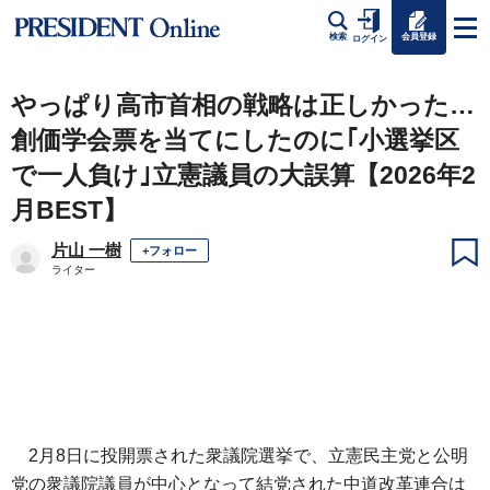
会員登録
検索
ログイン
やっぱり高市首相の戦略は正しかった…
創価学会票を当てにしたのに｢小選挙区
で一人負け｣立憲議員の大誤算【2026年2
月BEST】
片山 一樹
+フォロー
ライター
2月8日に投開票された衆議院選挙で、立憲民主党と公明
党の衆議院議員が中心となって結党された中道改革連合は