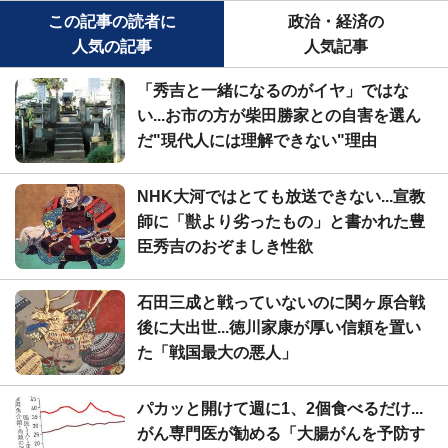
この記事の読者に
政治・経済の
人気の記事
人気記事
「秀吉と一緒になるのがイヤ」ではな
い...お市の方が柴田勝家との自害を選ん
だ"現代人には理解できない"理由
NHK大河ではとても放送できない...宣教
師に「獣より劣ったもの」と書かれた豊
臣秀吉のおぞましき性欲
石田三成と戦っていないのに関ヶ原合戦
後に大出世...徳川家康が厚い信頼を置い
た「戦国最大の悪人」
パカッと開けて週に1、2個食べるだけ...
がん専門医が勧める「大腸がんを予防す