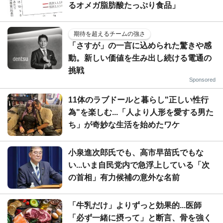
るオメガ脂肪酸たっぷり食品」
期待を超えるチームの強さ
「さすが」の一言に込められた驚きや感
動。新しい価値を生み出し続ける電通の
挑戦
Sponsored
11体のラブドールと暮らし"正しい性行
為"を楽しむ...「人より人形を愛する男た
ち」が奇妙な生活を始めたワケ
小泉進次郎氏でも、高市早苗氏でもな
い...いま自民党内で急浮上している「次
の首相」有力候補の意外な名前
「牛乳だけ」よりずっと効果的...医師
「必ず一緒に摂って」と断言、骨を強く