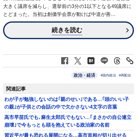
大きく議席を減らし、選挙前の3分の1以下となる49議席に
とどまった。当初は創価学会票が動けば中道が善…
続きを読む
政治・経済
#国内政治
#再配信
関連記事
わが子が勉強しないのは｢親のせい｣である…｢頭のいい子
の親｣が子供との会話の中で欠かさない4文字の言葉
高市早苗氏でも､麻生太郎氏でもない…｢まさかの自公連立
崩壊｣で今もっとも頭を抱えている政治家の名前
習近平が最も恐れる展開になる…高市首相が切り出せる