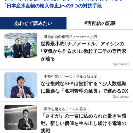
｢日本産水産物の輸入停止｣への3つの対抗手段
あわせて読みたい
#再配信の記事
世界的自動車部品メーカーの挑戦
世界最小約1ナノメートル、アイシンの
｢空気から作る水｣に微粒子工学の専門家
が迫る
Sponsored
中堅企業にリーズナブルな新提案
なぜ複雑なSFAは挫折する？少人数組織
に最適な「名刺管理の延長」で進めるDX
Sponsored
期待を超えるチームの強さ
「さすが」の一言に込められた驚きや感
動。新しい価値を生み出し続ける電通の
挑戦