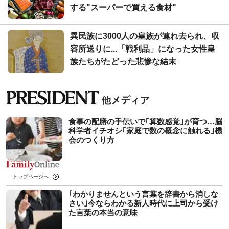
する"スーパーで買える食材"
異民族に3000人の皇族が連れ去られ、収
容所送りに...「戦利品」になった女性皇
族たちがたどった悲惨な結末
食事の配膳の手伝いで｢算数感覚｣が育つ…脳
科学者イチオシ｢家庭で数の概念に触れる｣機
会のつくり方
トップページへ
｢わかりませんという言葉を辞書から消しな
さい｣今ならわかる新人時代に上司から受け
た言葉の本当の意味