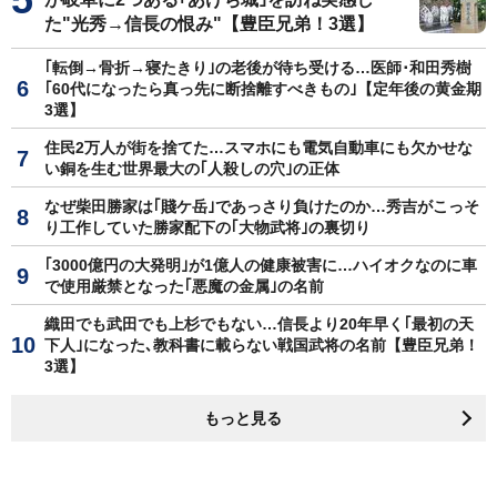
た"光秀→信長の恨み"【豊臣兄弟！3選】
｢転倒→骨折→寝たきり｣の老後が待ち受ける…医師･和田秀樹
｢60代になったら真っ先に断捨離すべきもの｣【定年後の黄金期
3選】
住民2万人が街を捨てた…スマホにも電気自動車にも欠かせな
い銅を生む世界最大の｢人殺しの穴｣の正体
なぜ柴田勝家は｢賤ケ岳｣であっさり負けたのか…秀吉がこっそ
り工作していた勝家配下の｢大物武将｣の裏切り
｢3000億円の大発明｣が1億人の健康被害に…ハイオクなのに車
で使用厳禁となった｢悪魔の金属｣の名前
織田でも武田でも上杉でもない…信長より20年早く｢最初の天
下人｣になった､教科書に載らない戦国武将の名前【豊臣兄弟！
3選】
もっと見る