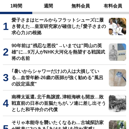
1時間
週間
無料会員
有料会員
愛子さまはヒールからフラットシューズに履
き替えた…皇室研究家が確信した｢愛子さまの
求心力｣の根拠
90年前は"残忍な悪役"→いまでは"岡山の英
雄"に…9万人がNHK大河化を熱望する戦国武
将の名前
｢暑いからシャワーだけ｣の人は大損してい
る…血管年齢-26歳の医師が強く勧める"風呂
の設定温度"
南樺太返還､北千島譲渡､津軽海峡も開放…敗
戦直前の日本の首脳たちが､ソ連に差し出そう
とした和平仲介の代償
そりゃ本能寺を襲いたくなるわ…古城探訪家
が岐阜に2つある｢あけち城｣を訪ね実感し