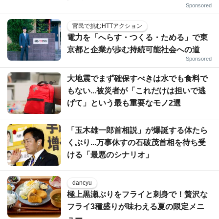
Sponsored
官民で挑むHTTアクション
電力を「へらす・つくる・ためる」で東
京都と企業が歩む持続可能社会への道
Sponsored
大地震でまず確保すべきは水でも食料で
もない...被災者が「これだけは担いで逃
げて」という最も重要なモノ2選
「玉木雄一郎首相説」が爆誕する体たら
くぶり...万事休すの石破茂首相を待ち受
ける「最悪のシナリオ」
dancyu
極上黒瀬ぶりをフライと刺身で！贅沢な
フライ3種盛りが味わえる夏の限定メニ
ュー