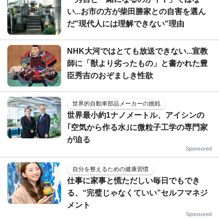
い...お市の方が柴田勝家との自害を選ん
だ"現代人には理解できない"理由
NHK大河ではとても放送できない...宣教
師に「獣より劣ったもの」と書かれた豊
臣秀吉のおぞましき性欲
世界的自動車部品メーカーの挑戦
世界最小約1ナノメートル、アイシンの
｢空気から作る水｣に微粒子工学の専門家
が迫る
Sponsored
自分を整えるための健康習慣
仕事に家事と慌ただしい毎日でもでき
る、“完璧じゃなくていい”セルフマネジ
メント
Sponsored