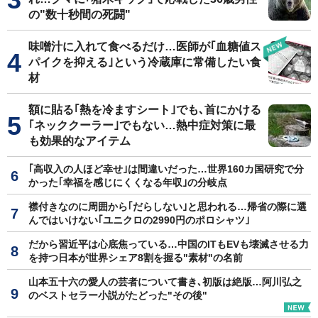
の"数十秒間の死闘"
味噌汁に入れて食べるだけ…医師が｢血糖値ス
パイクを抑える｣という冷蔵庫に常備したい食
材
額に貼る｢熱を冷ますシート｣でも､首にかける
｢ネッククーラー｣でもない…熱中症対策に最
も効果的なアイテム
｢高収入の人ほど幸せ｣は間違いだった…世界160カ国研究で分
かった｢幸福を感じにくくなる年収｣の分岐点
襟付きなのに周囲から｢だらしない｣と思われる…帰省の際に選
んではいけない｢ユニクロの2990円のポロシャツ｣
だから習近平は心底焦っている…中国のITもEVも壊滅させる力
を持つ日本が世界シェア8割を握る"素材"の名前
山本五十六の愛人の芸者について書き､初版は絶版…阿川弘之
のベストセラー小説がたどった"その後"