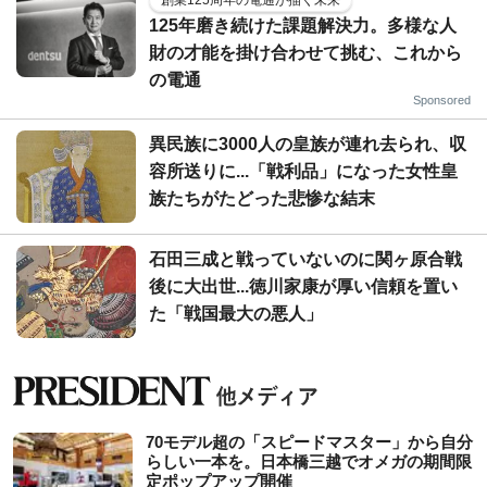
創業125周年の電通が描く未来
125年磨き続けた課題解決力。多様な人
財の才能を掛け合わせて挑む、これから
の電通
Sponsored
異民族に3000人の皇族が連れ去られ、収
容所送りに...「戦利品」になった女性皇
族たちがたどった悲惨な結末
石田三成と戦っていないのに関ヶ原合戦
後に大出世...徳川家康が厚い信頼を置い
た「戦国最大の悪人」
70モデル超の「スピードマスター」から自分
らしい一本を。日本橋三越でオメガの期間限
定ポップアップ開催