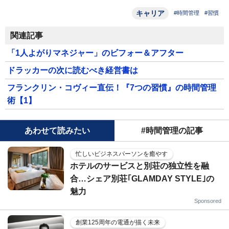
キャリア
#時間管理
#習慣
関連記事
「1人よがりマネジャー」のビフォー＆アフター
ドラッカーの次に読むべき経営書は
フランクリン・コヴィー直伝！『7つの習慣』の時間管理
術【1】
あわせて読みたい
#時間管理の記事
忙しいビジネスパーソンを癒やす
ホテルのサービスと別荘の独立性を融
合…シェア別荘｢GLAMDAY STYLE｣の
魅力
Sponsored
創業125周年の電通が描く未来