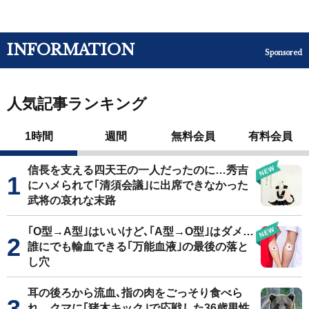
INFORMATION
Sponsored
人気記事ランキング
1時間
週間
無料会員
有料会員
信長を支える四天王の一人だったのに…秀吉
にハメられて｢清須会議｣に出席できなかった
武将の哀れな末路
｢O型→A型｣はいいけど､｢A型→O型｣はダメ…
誰にでも輸血できる｢万能血液｣の最後の落と
し穴
耳の後ろから流血､指の肉をごっそり食べら
れ…クマに｢猪木キック｣で応戦した36歳男性