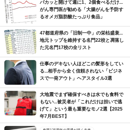
パカッと開けて週に1、2個食べるだけ...
がん専門医が勧める「大腸がんを予防す
るオメガ脂肪酸たっぷり食品」
47都道府県の「旧制一中」の栄枯盛衰...
地元トップを維持する名門22校と凋落し
た元名門17校の全リスト
仕事のデキない人ほどこの髪形をしてい
る...相手から全く信頼されない「ビジネ
スで一発アウト」ヘアスタイル3選
大地震でまず確保すべきは水でも食料で
もない...被災者が「これだけは担いで逃
げて」という最も重要なモノ2選【2025
年7月BEST】