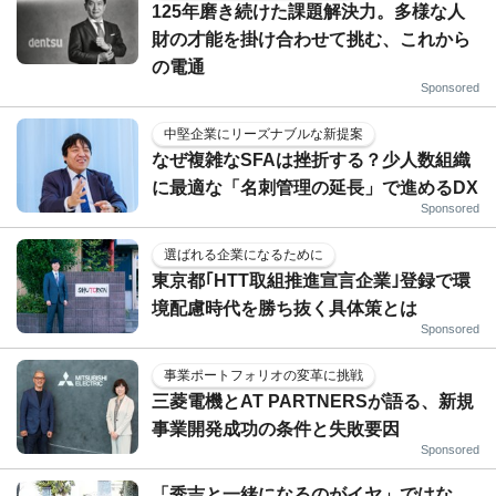
125年磨き続けた課題解決力。多様な人
財の才能を掛け合わせて挑む、これから
の電通
Sponsored
中堅企業にリーズナブルな新提案
なぜ複雑なSFAは挫折する？少人数組織
に最適な「名刺管理の延長」で進めるDX
Sponsored
選ばれる企業になるために
東京都｢HTT取組推進宣言企業｣登録で環
境配慮時代を勝ち抜く具体策とは
Sponsored
事業ポートフォリオの変革に挑戦
三菱電機とAT PARTNERSが語る、新規
事業開発成功の条件と失敗要因
Sponsored
「秀吉と一緒になるのがイヤ」ではな