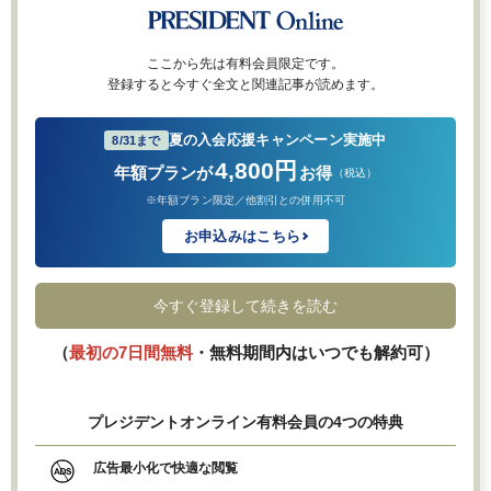
ここから先は有料会員限定です。
登録すると今すぐ全文と関連記事が読めます。
夏の入会応援キャンペーン実施中
8/31まで
4,800円
年額プランが
お得
（税込）
※年額プラン限定／他割引との併用不可
お申込みはこちら
今すぐ登録して続きを読む
（
最初の7日間無料
・無料期間内はいつでも解約可）
プレジデントオンライン有料会員の4つの特典
広告最小化で快適な閲覧