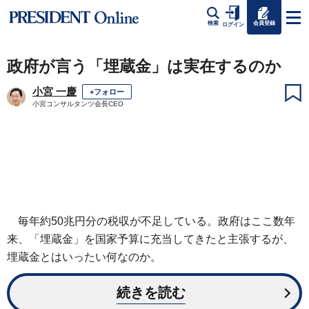
会員登録
検索
ログイン
政府が言う「埋蔵金」は実在するのか
小宮 一慶
+フォロー
小宮コンサルタンツ会長CEO
毎年約50兆円分の税収が不足している。政府はここ数年
来、「埋蔵金」を国家予算に充当してきたと主張するが、
埋蔵金とはいったい何なのか。
続きを読む