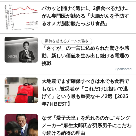
パカッと開けて週に1、2個食べるだけ...
がん専門医が勧める「大腸がんを予防す
るオメガ脂肪酸たっぷり食品」
期待を超えるチームの強さ
「さすが」の一言に込められた驚きや感
動。新しい価値を生み出し続ける電通の
挑戦
Sponsored
大地震でまず確保すべきは水でも食料で
もない...被災者が「これだけは担いで逃
げて」という最も重要なモノ2選【2025
年7月BEST】
なぜ「愛子天皇」を恐れるのか..."キング
メーカー"麻生太郎氏が男系男子にこだわ
り続ける納得の理由