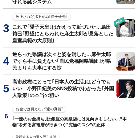
守れる謎システム
改正されど揺るがぬ｢長子優先｣
これで｢愛子天皇｣はかえって近づいた…島田
裕巳｢野望にとらわれた麻生太郎が見落とした
皇室典範の大原則｣
逆らった県議は次々と姿を消した…麻生太郎
ですら手に負えない｢自民党福岡県議団｣が県
民よりも大事にする掟
高市政権にとって｢日本人の生活｣はどうでも
いい…小野田紀美のSNS投稿でわかった｢外国
人政策｣の本当の狙い
お金では買えない"鮨の真髄"
｢一流のお金持ち｣は銀座の高級店には見向きもしない…"本
物"を知る富裕層が行きつく"究極のスシ"の正体
決断する人の道を照らす神