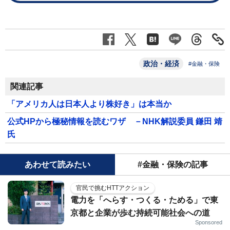
政治・経済
#金融・保険
関連記事
「アメリカ人は日本人より株好き」は本当か
公式HPから極秘情報を読むワザ －NHK解説委員 鎌田 靖
氏
あわせて読みたい
#金融・保険の記事
官民で挑むHTTアクション
電力を「へらす・つくる・ためる」で東
京都と企業が歩む持続可能社会への道
Sponsored