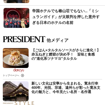
帝国ホテルでも椿山荘でもない...「ミシ
ュランガイド」が太鼓判を押した意外す
ぎる日本のホテルの名前
【ごはん×タルタルソースがさらに進化！】
赤玉ねぎと鰹節が決め手！ 旨味と食感
の"進化系ツナマヨ"タルタル
トップページへ
新しい文化は安寧から生まれる。寛永行幸
400年、光悦、宗達、遠州らが彩った寛永文
化の魅力と、今年見たい名所・名作選