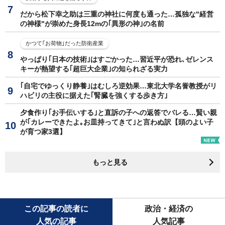
だから松下幸之助は三重の神社に何度も通った…孤独な"経営
の神様"が崇めた身長12mの｢異形の神｣の名前
かつて｢お荷物｣だった防衛産業
やっぱり｢日本の技術｣はすごかった…習近平が恐れ､ゼレンス
キーが熱望する｢超巨大企業｣の知られざる実力
｢自宅でゆっくり静養｣はむしろ逆効果…東北大学名誉教授がリ
ハビリの主役に据えた｢腎臓を強くする歩き方｣
夕食作り｢お手伝いする｣と直訴の子への返答でバレる…賢い親
が｢カレーできたよ｡お皿持ってきて｣と言わぬ訳【頭のよい子
が育つ家3選】
もっと見る
この記事の読者に
政治・経済の
人気の記事
人気記事