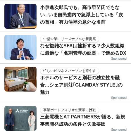
小泉進次郎氏でも、高市早苗氏でもな
い...いま自民党内で急浮上している「次
の首相」有力候補の意外な名前
中堅企業にリーズナブルな新提案
なぜ複雑なSFAは挫折する？少人数組織
に最適な「名刺管理の延長」で進めるDX
Sponsored
忙しいビジネスパーソンを癒やす
ホテルのサービスと別荘の独立性を融
合…シェア別荘｢GLAMDAY STYLE｣の
魅力
Sponsored
事業ポートフォリオの変革に挑戦
三菱電機とAT PARTNERSが語る、新規
事業開発成功の条件と失敗要因
Sponsored