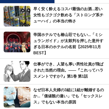
早く安く酔えるコスパ最強のお酒...若い
女性もゴクゴク飲める「ストロング系チ
ューハイ」の本当の怖さ
帝国ホテルでも椿山荘でもない...「ミシ
ュランガイド」が太鼓判を押した意外す
ぎる日本のホテルの名前【2025年11月
BEST】
仕事ができ、人望も厚い男性社員が飛ば
された当然の理由。――『これってハラ
スメントですか?』第1巻 第1話
なぜ日本人夫婦の3組に1組が離婚するの
か...「価値観の違い」でも「セックスレ
ス」でもない本当の原因