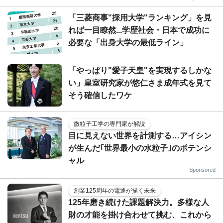
「三菱商事"採用大学"ランキング」を見
れば一目瞭然...学歴社会・日本で成功に
必要な「出身大学の最低ライン」
「やっぱり"愛子天皇"を実現するしかな
い」皇室研究家が悠仁さま成年式を見て
そう確信したワケ
微粒子工学の専門家が解説
目に見えない世界を計測する…アイシン
が生んだ｢世界最小の水粒子｣のポテンシ
ャル
Sponsored
創業125周年の電通が描く未来
125年磨き続けた課題解決力。多様な人
財の才能を掛け合わせて挑む、これから