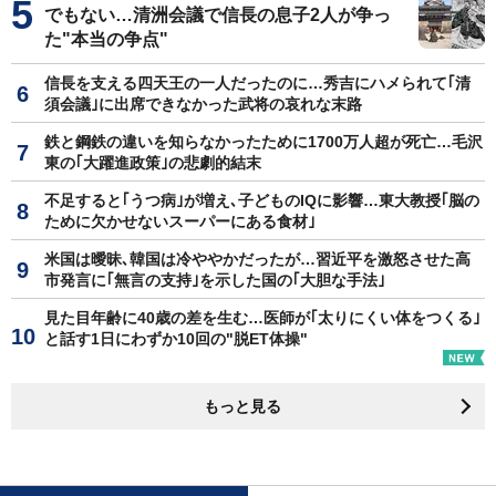
でもない…清洲会議で信長の息子2人が争っ
た"本当の争点"
信長を支える四天王の一人だったのに…秀吉にハメられて｢清
須会議｣に出席できなかった武将の哀れな末路
鉄と鋼鉄の違いを知らなかったために1700万人超が死亡…毛沢
東の｢大躍進政策｣の悲劇的結末
不足すると｢うつ病｣が増え､子どものIQに影響…東大教授｢脳の
ために欠かせないスーパーにある食材｣
米国は曖昧､韓国は冷ややかだったが…習近平を激怒させた高
市発言に｢無言の支持｣を示した国の｢大胆な手法｣
見た目年齢に40歳の差を生む…医師が｢太りにくい体をつくる｣
と話す1日にわずか10回の"脱ET体操"
もっと見る