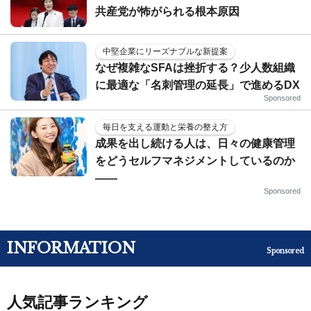
共産党が怖がられる根本原因
中堅企業にリーズナブルな新提案
なぜ複雑なSFAは挫折する？少人数組織
に最適な「名刺管理の延長」で進めるDX
Sponsored
毎日を支える運動と栄養の整え方
成果を出し続ける人は、日々の健康管理
をどうセルフマネジメントしているのか
——
Sponsored
INFORMATION
Sponsored
人気記事ランキング