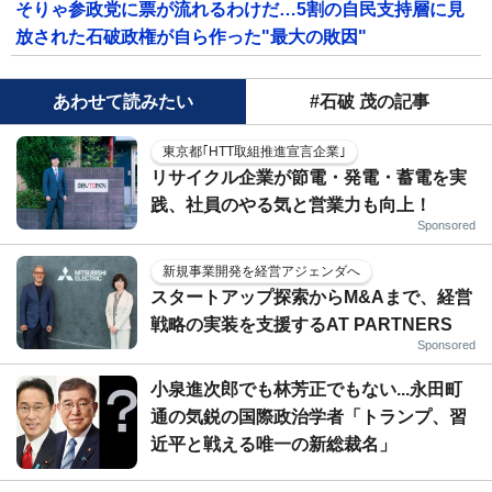
そりゃ参政党に票が流れるわけだ…5割の自民支持層に見
放された石破政権が自ら作った"最大の敗因"
あわせて読みたい
#石破 茂の記事
東京都｢HTT取組推進宣言企業｣
リサイクル企業が節電・発電・蓄電を実
践、社員のやる気と営業力も向上！
Sponsored
新規事業開発を経営アジェンダへ
スタートアップ探索からM&Aまで、経営
戦略の実装を支援するAT PARTNERS
Sponsored
小泉進次郎でも林芳正でもない...永田町
通の気鋭の国際政治学者「トランプ、習
近平と戦える唯一の新総裁名」