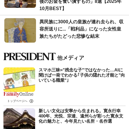
後のお金を食い潰すもの」8選【2025年
10月BEST】
異民族に3000人の皇族が連れ去られ、収
容所送りに...「戦利品」になった女性皇
族たちがたどった悲惨な結末
スマホ三昧="残念な子"ではなかった…AIに
聞けば一発でわかる｢子供の隠れた才能と"向
いている職業"｣
トップページへ
新しい文化は安寧から生まれる。寛永行幸
400年、光悦、宗達、遠州らが彩った寛永文
化の魅力と、今年見たい名所・名作選