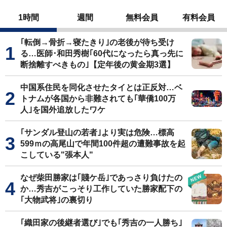
1時間
週間
無料会員
有料会員
｢転倒→骨折→寝たきり｣の老後が待ち受け
る…医師･和田秀樹｢60代になったら真っ先に
断捨離すべきもの｣【定年後の黄金期3選】
中国系住民を同化させたタイとは正反対…ベ
トナムが各国から非難されても｢華僑100万
人｣を国外追放したワケ
｢サンダル登山の若者｣より実は危険…標高
599ｍの高尾山で年間100件超の遭難事故を起
こしている"張本人"
なぜ柴田勝家は｢賤ケ岳｣であっさり負けたの
か…秀吉がこっそり工作していた勝家配下の
｢大物武将｣の裏切り
｢織田家の後継者選び｣でも｢秀吉の一人勝ち｣