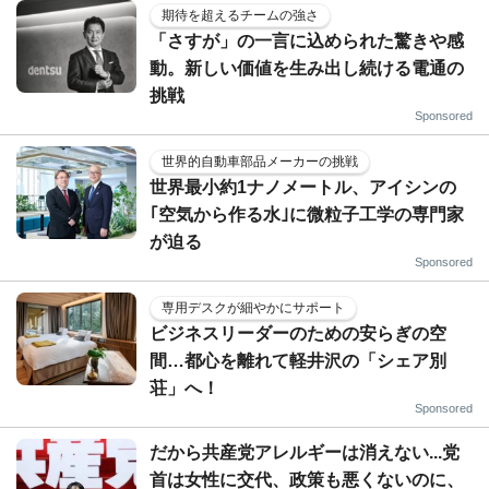
期待を超えるチームの強さ
「さすが」の一言に込められた驚きや感
動。新しい価値を生み出し続ける電通の
挑戦
Sponsored
世界的自動車部品メーカーの挑戦
世界最小約1ナノメートル、アイシンの
｢空気から作る水｣に微粒子工学の専門家
が迫る
Sponsored
専用デスクが細やかにサポート
ビジネスリーダーのための安らぎの空
間…都心を離れて軽井沢の「シェア別
荘」へ！
Sponsored
だから共産党アレルギーは消えない...党
首は女性に交代、政策も悪くないのに、