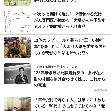
参考になる」と話すワケ
パカッと開けて週に1、2個食べるだけ...
がん専門医が勧める「大腸がんを予防す
るオメガ脂肪酸たっぷり食品」
11体のラブドールと暮らし"正しい性行
為"を楽しむ...「人より人形を愛する男た
ち」が奇妙な生活を始めたワケ
創業125周年の電通が描く未来
125年磨き続けた課題解決力。多様な人
財の才能を掛け合わせて挑む、これから
の電通
Sponsored
「年金だけで暮らす人」は早々に手放し
ている...50代までに捨てておくべき「老