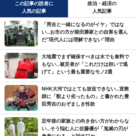
この記事の読者に
政治・経済の
人気の記事
人気記事
「秀吉と一緒になるのがイヤ」ではな
い...お市の方が柴田勝家との自害を選ん
だ"現代人には理解できない"理由
大地震でまず確保すべきは水でも食料で
もない...被災者が「これだけは担いで逃
げて」という最も重要なモノ2選
NHK大河ではとても放送できない...宣教
師に「獣より劣ったもの」と書かれた豊
臣秀吉のおぞましき性欲
定年後の家族との向き合い方がわからな
い...そう悩む人に佐藤優が「鬼滅の刃が