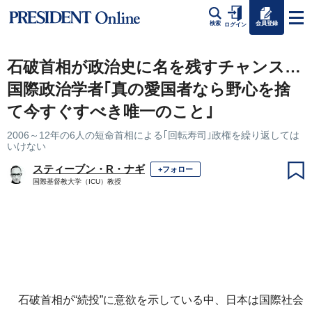
会員登録
検索
ログイン
石破首相が政治史に名を残すチャンス…
国際政治学者｢真の愛国者なら野心を捨
て今すぐすべき唯一のこと｣
2006～12年の6人の短命首相による｢回転寿司｣政権を繰り返しては
いけない
スティーブン・R・ナギ
+フォロー
国際基督教大学（ICU）教授
石破首相が“続投”に意欲を示している中、日本は国際社会