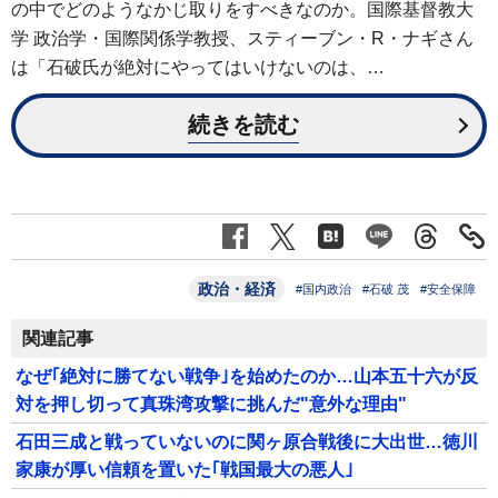
の中でどのようなかじ取りをすべきなのか。国際基督教大
学 政治学・国際関係学教授、スティーブン・R・ナギさん
は「石破氏が絶対にやってはいけないのは、…
続きを読む
政治・経済
#国内政治
#石破 茂
#安全保障
関連記事
なぜ｢絶対に勝てない戦争｣を始めたのか…山本五十六が反
対を押し切って真珠湾攻撃に挑んだ"意外な理由"
石田三成と戦っていないのに関ヶ原合戦後に大出世…徳川
家康が厚い信頼を置いた｢戦国最大の悪人｣