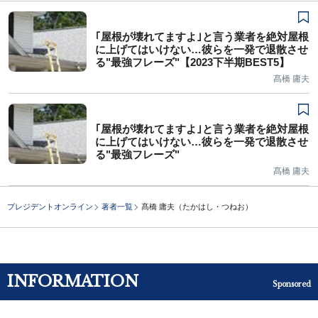
｢屋根が壊れてますよ｣と言う業者を絶対屋根
に上げてはいけない…彼らを一発で退散させ
る"最強フレーズ"【2023下半期BEST5】
髙橋 庸夫
｢屋根が壊れてますよ｣と言う業者を絶対屋根
に上げてはいけない…彼らを一発で退散させ
る"最強フレーズ"
髙橋 庸夫
プレジデントオンライン
著者一覧
髙橋 庸夫（たかはし・つねお）
INFORMATION
Sponsored