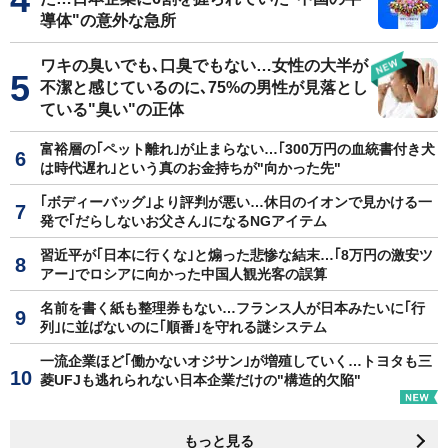
導体"の意外な急所
ワキの臭いでも､口臭でもない…女性の大半が
不潔と感じているのに､75%の男性が見落とし
ている"臭い"の正体
富裕層の｢ペット離れ｣が止まらない…｢300万円の血統書付き犬
は時代遅れ｣という真のお金持ちが"向かった先"
｢ボディーバッグ｣より評判が悪い…休日のイオンで見かける一
発で｢だらしないお父さん｣になるNGアイテム
習近平が｢日本に行くな｣と煽った悲惨な結末…｢8万円の激安ツ
アー｣でロシアに向かった中国人観光客の誤算
名前を書く紙も整理券もない…フランス人が日本みたいに｢行
列｣に並ばないのに｢順番｣を守れる謎システム
一流企業ほど｢働かないオジサン｣が増殖していく…トヨタも三
菱UFJも逃れられない日本企業だけの"構造的欠陥"
もっと見る