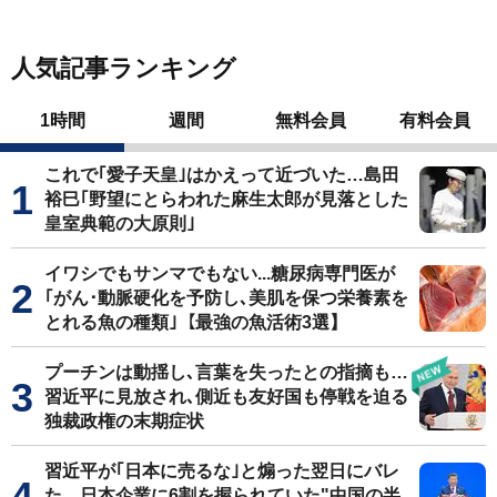
人気記事ランキング
1時間
週間
無料会員
有料会員
これで｢愛子天皇｣はかえって近づいた…島田
裕巳｢野望にとらわれた麻生太郎が見落とした
皇室典範の大原則｣
イワシでもサンマでもない...糖尿病専門医が
｢がん･動脈硬化を予防し､美肌を保つ栄養素を
とれる魚の種類｣【最強の魚活術3選】
プーチンは動揺し､言葉を失ったとの指摘も…
習近平に見放され､側近も友好国も停戦を迫る
独裁政権の末期症状
習近平が｢日本に売るな｣と煽った翌日にバレ
た…日本企業に6割を握られていた"中国の半