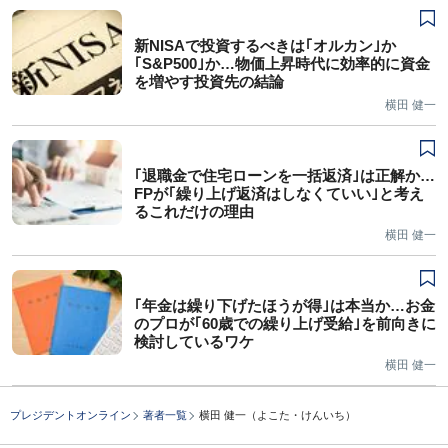
新NISAで投資するべきは｢オルカン｣か
｢S&P500｣か…物価上昇時代に効率的に資金
を増やす投資先の結論
横田 健一
｢退職金で住宅ローンを一括返済｣は正解か…
FPが｢繰り上げ返済はしなくていい｣と考え
るこれだけの理由
横田 健一
｢年金は繰り下げたほうが得｣は本当か…お金
のプロが｢60歳での繰り上げ受給｣を前向きに
検討しているワケ
横田 健一
プレジデントオンライン
著者一覧
横田 健一（よこた・けんいち）