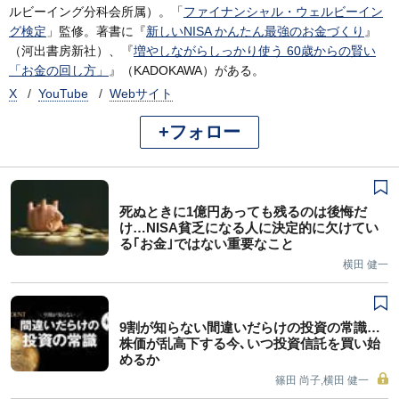
ルビーイング分科会所属）。「
ファイナンシャル・ウェルビーイン
グ検定
」監修。著書に『
新しいNISA かんたん最強のお金づくり
』
（河出書房新社）、『
増やしながらしっかり使う 60歳からの賢い
「お金の回し方」
』（KADOKAWA）がある。
X
YouTube
Webサイト
+フォロー
死ぬときに1億円あっても残るのは後悔だ
け…NISA貧乏になる人に決定的に欠けてい
る｢お金｣ではない重要なこと
横田 健一
9割が知らない間違いだらけの投資の常識…
株価が乱高下する今､いつ投資信託を買い始
めるか
篠田 尚子,横田 健一