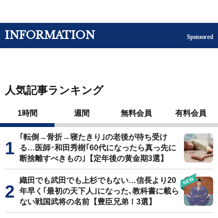
INFORMATION
Sponsored
人気記事ランキング
1時間
週間
無料会員
有料会員
｢転倒→骨折→寝たきり｣の老後が待ち受け
る…医師･和田秀樹｢60代になったら真っ先に
断捨離すべきもの｣【定年後の黄金期3選】
織田でも武田でも上杉でもない…信長より20
年早く｢最初の天下人｣になった､教科書に載ら
ない戦国武将の名前【豊臣兄弟！3選】