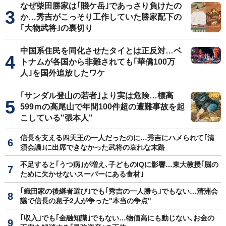
なぜ柴田勝家は｢賤ケ岳｣であっさり負けたの
か…秀吉がこっそり工作していた勝家配下の
｢大物武将｣の裏切り
中国系住民を同化させたタイとは正反対…ベ
トナムが各国から非難されても｢華僑100万
人｣を国外追放したワケ
｢サンダル登山の若者｣より実は危険…標高
599ｍの高尾山で年間100件超の遭難事故を起
こしている"張本人"
信長を支える四天王の一人だったのに…秀吉にハメられて｢清
須会議｣に出席できなかった武将の哀れな末路
不足すると｢うつ病｣が増え､子どものIQに影響…東大教授｢脳の
ために欠かせないスーパーにある食材｣
｢織田家の後継者選び｣でも｢秀吉の一人勝ち｣でもない…清洲会
議で信長の息子2人が争った"本当の争点"
｢収入｣でも｢金融知識｣でもない…物価高にも動じない､お金の