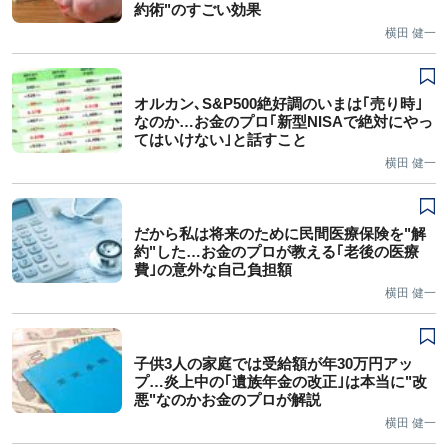
約術"のすごい効果
横田 健一
オルカン､S&P500絶好調のいまは｢売り時｣
なのか…お金のプロ｢新型NISAで絶対にやっ
てはいけない｣と話すこと
横田 健一
だから私は将来のために民間医療保険を"解
約"した…お金のプロが教える｢老後の医療
費｣の意外な自己負担額
横田 健一
子供3人の家庭では受給額が年30万円アッ
プ…炎上中の｢遺族年金の改正｣は本当に"改
悪"なのかお金のプロが解説
横田 健一