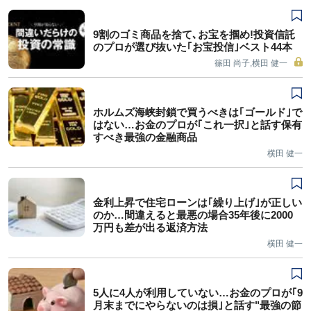
9割のゴミ商品を捨て､お宝を掴め!投資信託
のプロが選び抜いた｢お宝投信｣ベスト44本
篠田 尚子,横田 健一
ホルムズ海峡封鎖で買うべきは｢ゴールド｣で
はない…お金のプロが｢これ一択｣と話す保有
すべき最強の金融商品
横田 健一
金利上昇で住宅ローンは｢繰り上げ｣が正しい
のか…間違えると最悪の場合35年後に2000
万円も差が出る返済方法
横田 健一
5人に4人が利用していない…お金のプロが｢9
月末までにやらないのは損｣と話す"最強の節