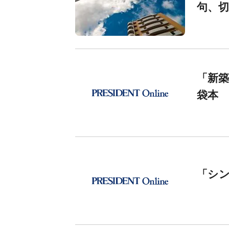
句、
「新築
袋本
「シ