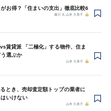
がお得？「住まいの支出」徹底比較6
藤川 太,山本 久美子
vs賃貸派 「二極化」する物件、住ま
どう選ぶか
山本 久美子
売るとき、売却査定額トップの業者に
てはいけない
山本 久美子