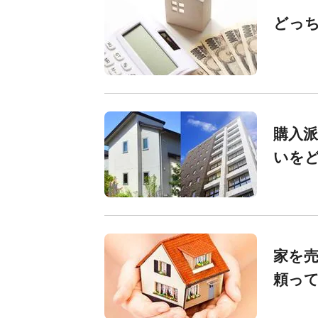
どっち
購入派
いを
家を
頼っ