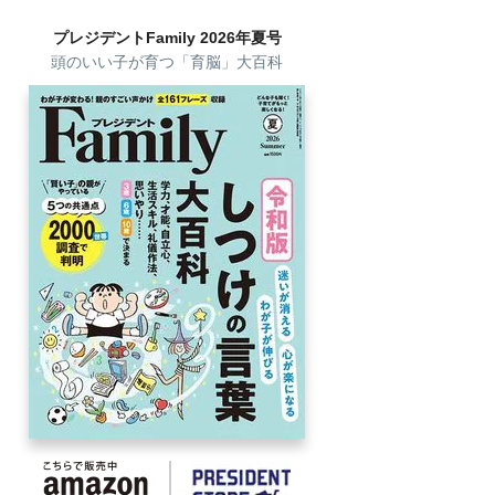
プレジデントFamily 2026年夏号
頭のいい子が育つ「育脳」大百科