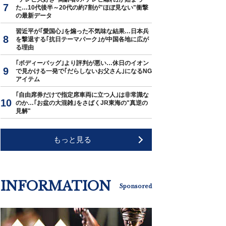
た…10代後半～20代の約7割が"ほぼ見ない"衝撃
の最新データ
習近平が｢愛国心｣を煽った不気味な結果…日本兵
を撃退する｢抗日テーマパーク｣が中国各地に広が
る理由
｢ボディーバッグ｣より評判が悪い…休日のイオン
で見かける一発で｢だらしないお父さん｣になるNG
アイテム
｢自由席券だけで指定席車両に立つ人｣は非常識な
のか…｢お盆の大混雑｣をさばくJR東海の"真逆の
見解"
もっと見る
INFORMATION
Sponsored