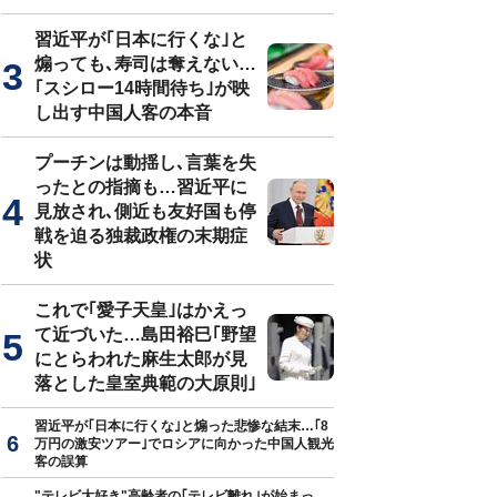
習近平が｢日本に行くな｣と
煽っても､寿司は奪えない…
｢スシロー14時間待ち｣が映
し出す中国人客の本音
プーチンは動揺し､言葉を失
ったとの指摘も…習近平に
見放され､側近も友好国も停
戦を迫る独裁政権の末期症
状
これで｢愛子天皇｣はかえっ
て近づいた…島田裕巳｢野望
にとらわれた麻生太郎が見
落とした皇室典範の大原則｣
習近平が｢日本に行くな｣と煽った悲惨な結末…｢8
万円の激安ツアー｣でロシアに向かった中国人観光
客の誤算
"テレビ大好き"高齢者の｢テレビ離れ｣が始まっ