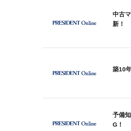
中古
新！
築10
予備知
G！