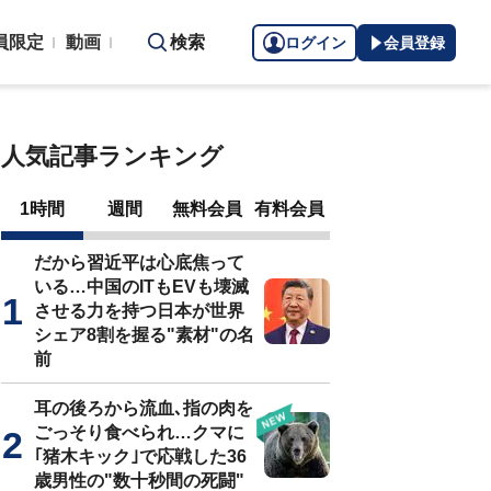
員限定
動画
検索
ログイン
会員登録
人気記事ランキング
1時間
週間
無料会員
有料会員
だから習近平は心底焦って
いる…中国のITもEVも壊滅
させる力を持つ日本が世界
シェア8割を握る"素材"の名
前
耳の後ろから流血､指の肉を
ごっそり食べられ…クマに
｢猪木キック｣で応戦した36
歳男性の"数十秒間の死闘"