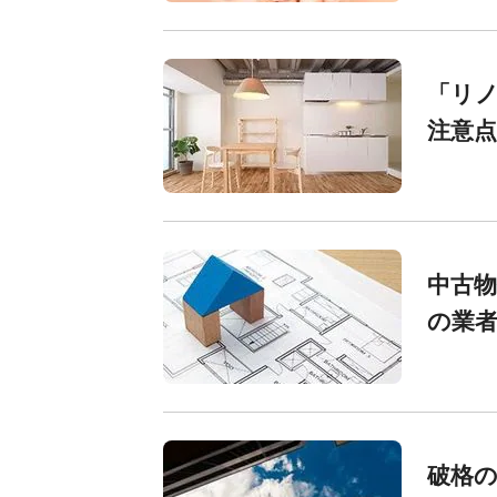
「リ
注意点
中古
の業
破格