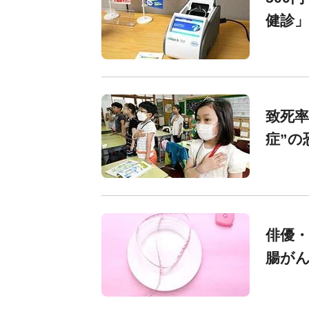
健診」
致死率
症”の
俳優・
腸が