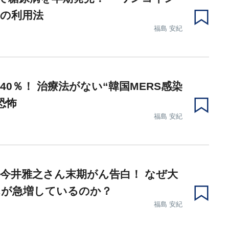
の利用法
福島 安紀
40％！ 治療法がない“韓国MERS感染
恐怖
福島 安紀
今井雅之さん末期がん告白！ なぜ大
んが急増しているのか？
福島 安紀