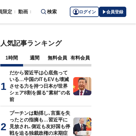
員限定
動画
検索
ログイン
会員登録
人気記事ランキング
1時間
週間
無料会員
有料会員
だから習近平は心底焦って
いる…中国のITもEVも壊滅
させる力を持つ日本が世界
シェア8割を握る"素材"の名
前
プーチンは動揺し､言葉を失
ったとの指摘も…習近平に
見放され､側近も友好国も停
戦を迫る独裁政権の末期症