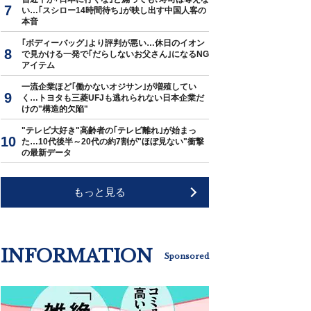
い…｢スシロー14時間待ち｣が映し出す中国人客の
本音
｢ボディーバッグ｣より評判が悪い…休日のイオン
で見かける一発で｢だらしないお父さん｣になるNG
アイテム
一流企業ほど｢働かないオジサン｣が増殖してい
く…トヨタも三菱UFJも逃れられない日本企業だ
けの"構造的欠陥"
"テレビ大好き"高齢者の｢テレビ離れ｣が始まっ
た…10代後半～20代の約7割が"ほぼ見ない"衝撃
の最新データ
もっと見る
INFORMATION
Sponsored