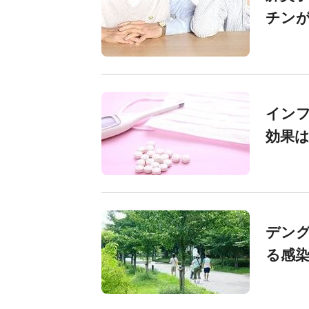
チン
イン
効果
デング
る感