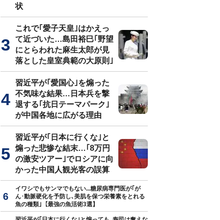
状
これで｢愛子天皇｣はかえっ
て近づいた…島田裕巳｢野望
にとらわれた麻生太郎が見
落とした皇室典範の大原則｣
習近平が｢愛国心｣を煽った
不気味な結果…日本兵を撃
退する｢抗日テーマパーク｣
が中国各地に広がる理由
習近平が｢日本に行くな｣と
煽った悲惨な結末…｢8万円
の激安ツアー｣でロシアに向
かった中国人観光客の誤算
イワシでもサンマでもない...糖尿病専門医が｢が
ん･動脈硬化を予防し､美肌を保つ栄養素をとれる
魚の種類｣【最強の魚活術3選】
習近平が｢日本に行くな｣と煽っても､寿司は奪えな