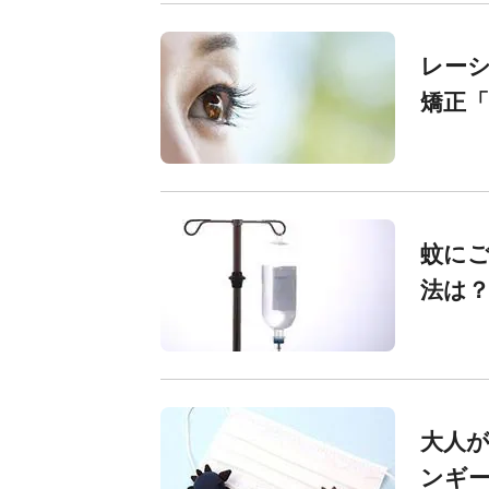
レー
矯正
蚊に
法は
大人が
ンギ