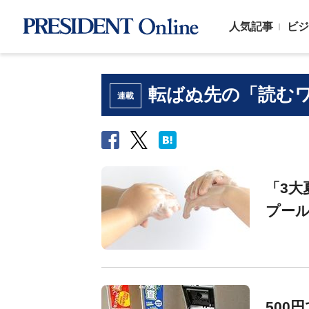
人気記事
ビジ
転ばぬ先の「読む
連載
「3大
プー
500