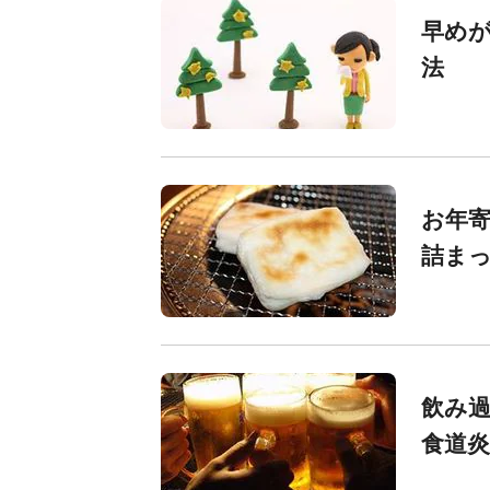
早めが
法
お年寄
詰ま
飲み
食道炎