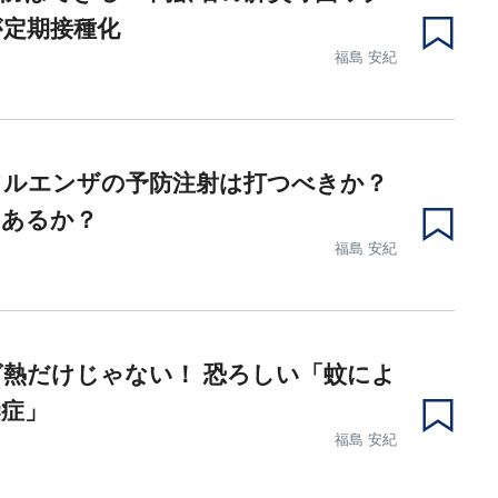
が定期接種化
福島 安紀
フルエンザの予防注射は打つべきか？
はあるか？
福島 安紀
熱だけじゃない！ 恐ろしい「蚊によ
染症」
福島 安紀