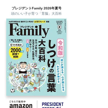
プレジデントFamily 2026年夏号
頭のいい子が育つ「育脳」大百科