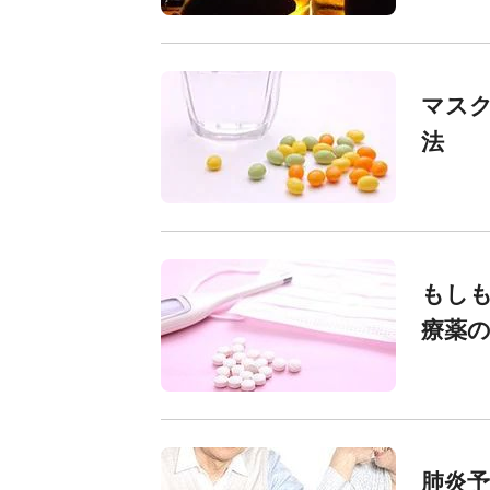
マスク
法
もしも
療薬の
肺炎予