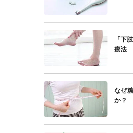
「下
療法
なぜ
か？