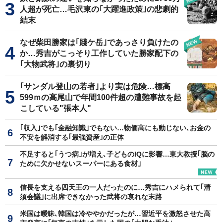
人超が死亡…毛沢東の｢大躍進政策｣の悲劇的
結末
なぜ柴田勝家は｢賤ケ岳｣であっさり負けたの
か…秀吉がこっそり工作していた勝家配下の
｢大物武将｣の裏切り
｢サンダル登山の若者｣より実は危険…標高
599ｍの高尾山で年間100件超の遭難事故を起
こしている"張本人"
｢収入｣でも｢金融知識｣でもない…物価高にも動じない､お金の
不安を解消する｢最強資産｣の正体
不足すると｢うつ病｣が増え､子どものIQに影響…東大教授｢脳の
ために欠かせないスーパーにある食材｣
信長を支える四天王の一人だったのに…秀吉にハメられて｢清
須会議｣に出席できなかった武将の哀れな末路
米国は曖昧､韓国は冷ややかだったが…習近平を激怒させた高