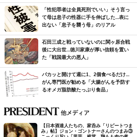
「性犯罪者は全員死刑でいい」そう言っ
て母は息子の性器に手を伸ばした...表に
出ない「息子を襲う母」のリアル
石田三成と戦っていないのに関ヶ原合戦
後に大出世...徳川家康が厚い信頼を置い
た「戦国最大の悪人」
パカッと開けて週に1、2個食べるだけ...
がん専門医が勧める「大腸がんを予防す
るオメガ脂肪酸たっぷり食品」
【日本酒達人たちの、家呑み「リピートつま
み」帖】ジョン・ゴントナーさんのつまみ③
こっくり旨い「里芋、椎茸、鶏もも肉の煮