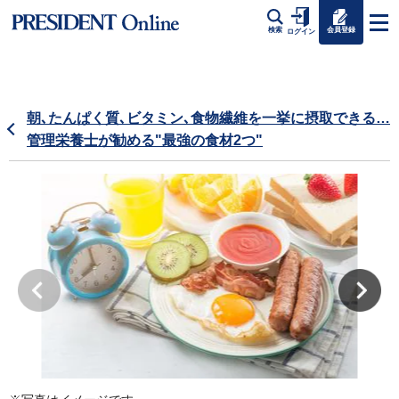
会員登録
検索
ログイン
朝､たんぱく質､ビタミン､食物繊維を一挙に摂取できる…
管理栄養士が勧める"最強の食材2つ"