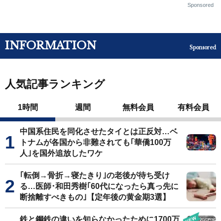
Sponsored
INFORMATION
Sponsored
人気記事ランキング
1時間
週間
無料会員
有料会員
中国系住民を同化させたタイとは正反対…ベ
トナムが各国から非難されても｢華僑100万
人｣を国外追放したワケ
｢転倒→骨折→寝たきり｣の老後が待ち受け
る…医師･和田秀樹｢60代になったら真っ先に
断捨離すべきもの｣【定年後の黄金期3選】
鉄と鋼鉄の違いを知らなかったために1700万