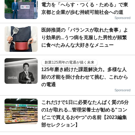
電力を「へらす・つくる・ためる」で東
京都と企業が歩む持続可能社会への道
Sponsored
医師推奨の「バランスが取れた食事」よ
り効果的...うつ病を克服した男性が頻繁
に食べたみんな大好きなメニュー
創業125周年の電通が描く未来
125年磨き続けた課題解決力。多様な人
財の才能を掛け合わせて挑む、これから
の電通
Sponsored
これだけで1日に必要なたんぱく質の5分
の1が取れる...管理栄養士が勧める"コン
ビニで買えるおやつ"の名前【2023編集
部セレクション】