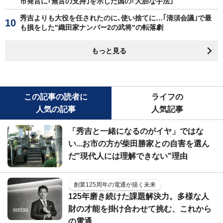
市発言に｢無言の支持｣を示した国の｢大胆な手法｣
秀吉よりも大役を任されたのに､使い捨てに…｢清須会議｣で最
も損をした"織田家ナンバー2の武将"の転落劇
もっと見る
この記事の読者に
ライフの
人気の記事
人気記事
「秀吉と一緒になるのがイヤ」ではな
い...お市の方が柴田勝家との自害を選ん
だ"現代人には理解できない"理由
創業125周年の電通が描く未来
125年磨き続けた課題解決力。多様な人
財の才能を掛け合わせて挑む、これから
の電通