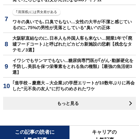
｢清潔感｣には男女差がある
ワキの臭いでも､口臭でもない…女性の大半が不潔と感じてい
るのに､75%の男性が見落としている"臭い"の正体
大阪駅直結なのに､日本人も外国人客も来ない…開業1年で｢廃
墟フードコート｣と呼ばれたピカピカ新施設の悲劇【残念なタ
テモノ3選】
イワシでもサンマでもない...糖尿病専門医が｢がん･動脈硬化を
予防し､美肌を保つ栄養素をとれる魚の種類｣【最強の魚活術3
選】
｢進学校→慶應大→大企業｣の学歴エリートが10数年ぶりに再会
した"元不良の友人"に打ちのめされたワケ
もっと見る
この記事の読者に
キャリアの