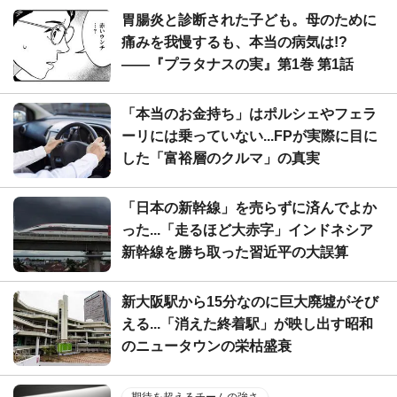
胃腸炎と診断された子ども。母のために
痛みを我慢するも、本当の病気は!?
――『プラタナスの実』第1巻 第1話
「本当のお金持ち」はポルシェやフェラ
ーリには乗っていない...FPが実際に目に
した「富裕層のクルマ」の真実
「日本の新幹線」を売らずに済んでよか
った...「走るほど大赤字」インドネシア
新幹線を勝ち取った習近平の大誤算
新大阪駅から15分なのに巨大廃墟がそび
える...「消えた終着駅」が映し出す昭和
のニュータウンの栄枯盛衰
期待を超えるチームの強さ