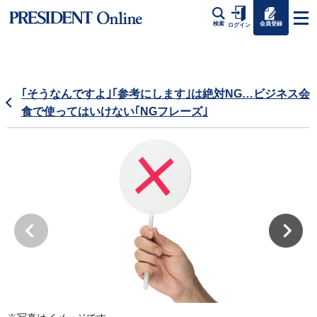
会員登録
検索
ログイン
｢そうなんですよ｣｢参考にします｣は絶対NG…ビジネス会
食で使ってはいけない｢NGフレーズ｣