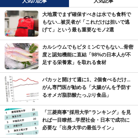
人気の記事
人気記事
大地震でまず確保すべきは水でも食料で
もない...被災者が「これだけは担いで逃
げて」という最も重要なモノ2選
カルシウムでもビタミンCでもない...骨密
度と認知機能に直結「98%の日本人が不
足する栄養素」を取れる食材
パカッと開けて週に1、2個食べるだけ...
がん専門医が勧める「大腸がんを予防す
るオメガ脂肪酸たっぷり食品」
「三菱商事"採用大学"ランキング」を見
れば一目瞭然...学歴社会・日本で成功に
必要な「出身大学の最低ライン」