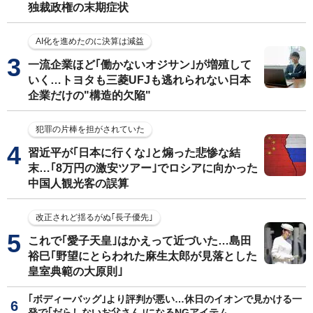
独裁政権の末期症状
AI化を進めたのに決算は減益
一流企業ほど｢働かないオジサン｣が増殖して
いく…トヨタも三菱UFJも逃れられない日本
企業だけの"構造的欠陥"
犯罪の片棒を担がされていた
習近平が｢日本に行くな｣と煽った悲惨な結
末…｢8万円の激安ツアー｣でロシアに向かった
中国人観光客の誤算
改正されど揺るがぬ｢長子優先｣
これで｢愛子天皇｣はかえって近づいた…島田
裕巳｢野望にとらわれた麻生太郎が見落とした
皇室典範の大原則｣
｢ボディーバッグ｣より評判が悪い…休日のイオンで見かける一
発で｢だらしないお父さん｣になるNGアイテム