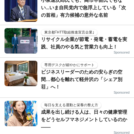
小泉進次郎氏でも、高市早苗氏でもな
い...いま自民党内で急浮上している「次
の首相」有力候補の意外な名前
東京都｢HTT取組推進宣言企業｣
リサイクル企業が節電・発電・蓄電を実
践、社員のやる気と営業力も向上！
Sponsored
専用デスクが細やかにサポート
ビジネスリーダーのための安らぎの空
間…都心を離れて軽井沢の「シェア別
荘」へ！
Sponsored
毎日を支える運動と栄養の整え方
成果を出し続ける人は、日々の健康管理
をどうセルフマネジメントしているのか
——
Sponsored