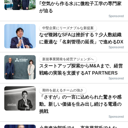
｢空気から作る水｣に微粒子工学の専門家
が迫る
Sponsored
中堅企業にリーズナブルな新提案
なぜ複雑なSFAは挫折する？少人数組織
に最適な「名刺管理の延長」で進めるDX
Sponsored
新規事業開発を経営アジェンダへ
スタートアップ探索からM&Aまで、経営
戦略の実装を支援するAT PARTNERS
Sponsored
期待を超えるチームの強さ
「さすが」の一言に込められた驚きや感
動。新しい価値を生み出し続ける電通の
挑戦
Sponsored