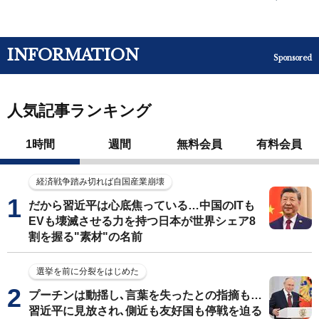
INFORMATION
Sponsored
人気記事ランキング
1時間
週間
無料会員
有料会員
経済戦争踏み切れば自国産業崩壊
だから習近平は心底焦っている…中国のITも
EVも壊滅させる力を持つ日本が世界シェア8
割を握る"素材"の名前
選挙を前に分裂をはじめた
プーチンは動揺し､言葉を失ったとの指摘も…
習近平に見放され､側近も友好国も停戦を迫る