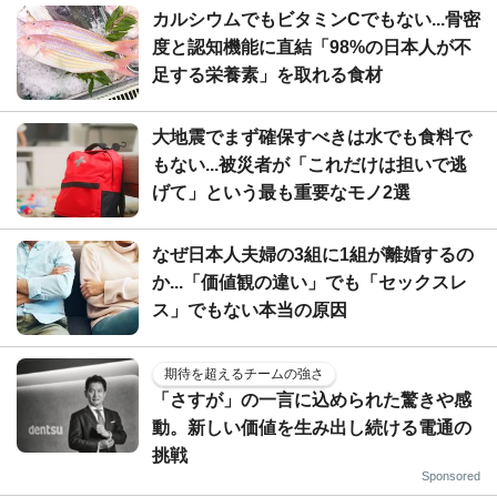
カルシウムでもビタミンCでもない...骨密
度と認知機能に直結「98%の日本人が不
足する栄養素」を取れる食材
大地震でまず確保すべきは水でも食料で
もない...被災者が「これだけは担いで逃
げて」という最も重要なモノ2選
なぜ日本人夫婦の3組に1組が離婚するの
か...「価値観の違い」でも「セックスレ
ス」でもない本当の原因
期待を超えるチームの強さ
「さすが」の一言に込められた驚きや感
動。新しい価値を生み出し続ける電通の
挑戦
Sponsored