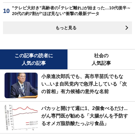
"テレビ大好き"高齢者の｢テレビ離れ｣が始まった…10代後半～
20代の約7割が"ほぼ見ない"衝撃の最新データ
もっと見る
この記事の読者に
社会の
人気の記事
人気記事
小泉進次郎氏でも、高市早苗氏でもな
い...いま自民党内で急浮上している「次
の首相」有力候補の意外な名前
パカッと開けて週に1、2個食べるだけ...
がん専門医が勧める「大腸がんを予防す
るオメガ脂肪酸たっぷり食品」