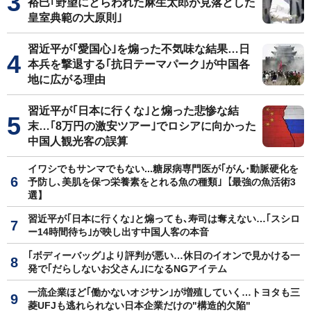
裕巳｢野望にとらわれた麻生太郎が見落とした
皇室典範の大原則｣
習近平が｢愛国心｣を煽った不気味な結果…日
本兵を撃退する｢抗日テーマパーク｣が中国各
地に広がる理由
習近平が｢日本に行くな｣と煽った悲惨な結
末…｢8万円の激安ツアー｣でロシアに向かった
中国人観光客の誤算
イワシでもサンマでもない...糖尿病専門医が｢がん･動脈硬化を
予防し､美肌を保つ栄養素をとれる魚の種類｣【最強の魚活術3
選】
習近平が｢日本に行くな｣と煽っても､寿司は奪えない…｢スシロ
ー14時間待ち｣が映し出す中国人客の本音
｢ボディーバッグ｣より評判が悪い…休日のイオンで見かける一
発で｢だらしないお父さん｣になるNGアイテム
一流企業ほど｢働かないオジサン｣が増殖していく…トヨタも三
菱UFJも逃れられない日本企業だけの"構造的欠陥"