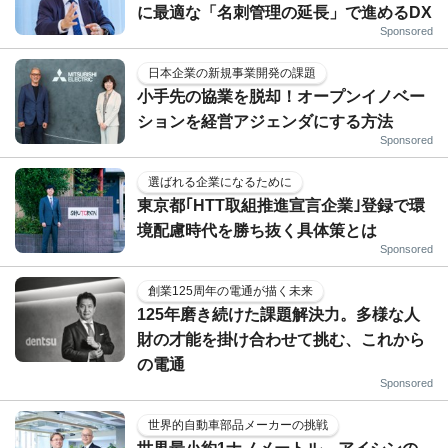
に最適な「名刺管理の延長」で進めるDX
Sponsored
日本企業の新規事業開発の課題
小手先の協業を脱却！オープンイノベー
ションを経営アジェンダにする方法
Sponsored
選ばれる企業になるために
東京都｢HTT取組推進宣言企業｣登録で環
境配慮時代を勝ち抜く具体策とは
Sponsored
創業125周年の電通が描く未来
125年磨き続けた課題解決力。多様な人
財の才能を掛け合わせて挑む、これから
の電通
Sponsored
世界的自動車部品メーカーの挑戦