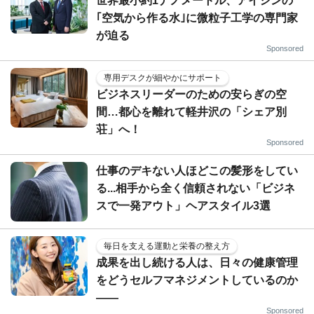
世界最小約1ナノメートル、アイシンの
｢空気から作る水｣に微粒子工学の専門家
が迫る
Sponsored
専用デスクが細やかにサポート
ビジネスリーダーのための安らぎの空
間…都心を離れて軽井沢の「シェア別
荘」へ！
Sponsored
仕事のデキない人ほどこの髪形をしてい
る...相手から全く信頼されない「ビジネ
スで一発アウト」ヘアスタイル3選
毎日を支える運動と栄養の整え方
成果を出し続ける人は、日々の健康管理
をどうセルフマネジメントしているのか
——
Sponsored