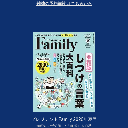
雑誌の予約購読はこちらから
プレジデントFamily 2026年夏号
頭のいい子が育つ「育脳」大百科