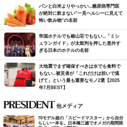
パンと白米よりやっかい...糖尿病専門医
が絶対に飲まない"一見ヘルシーに見えて
怖い飲み物"の名前
帝国ホテルでも椿山荘でもない...「ミシ
ュランガイド」が太鼓判を押した意外す
ぎる日本のホテルの名前
大地震でまず確保すべきは水でも食料で
もない...被災者が「これだけは担いで逃
げて」という最も重要なモノ2選【2025
年7月BEST】
70モデル超の「スピードマスター」から自分
らしい一本を。日本橋三越でオメガの期間限