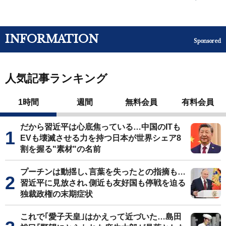
INFORMATION
Sponsored
人気記事ランキング
1時間
週間
無料会員
有料会員
だから習近平は心底焦っている…中国のITも
EVも壊滅させる力を持つ日本が世界シェア8
割を握る"素材"の名前
プーチンは動揺し､言葉を失ったとの指摘も…
習近平に見放され､側近も友好国も停戦を迫る
独裁政権の末期症状
これで｢愛子天皇｣はかえって近づいた…島田