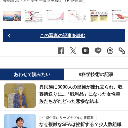
夫馬賢治『ネイチャー資本主義』（PHP新書）
この写真の記事を読む
あわせて読みたい
#科学技術の記事
異民族に3000人の皇族が連れ去られ、収
容所送りに...「戦利品」になった女性皇
族たちがたどった悲惨な結末
中堅企業にリーズナブルな新提案
なぜ複雑なSFAは挫折する？少人数組織