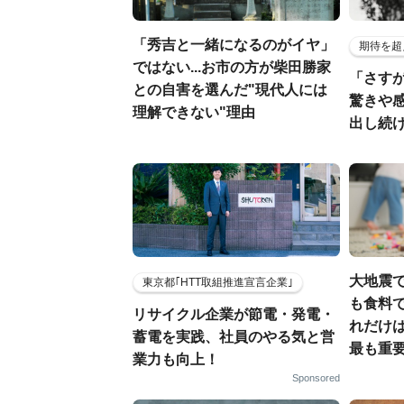
「秀吉と一緒になるのがイヤ」
期待を超
ではない...お市の方が柴田勝家
「さす
との自害を選んだ"現代人には
驚きや
理解できない"理由
出し続
大地震
東京都｢HTT取組推進宣言企業｣
も食料で
リサイクル企業が節電・発電・
れだけ
蓄電を実践、社員のやる気と営
最も重要
業力も向上！
Sponsored