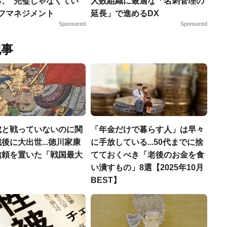
る、“完璧じゃなくてい
人数組織に最適な「名刺管理の
ルフマネジメント
延長」で進めるDX
Sponsored
Sponsored
記事
成と戦っていないのに関
「年金だけで暮らす人」は早々
後に大出世...徳川家康
に手放している...50代までに捨
信頼を置いた「戦国最大
てておくべき「老後のお金を食
」
い潰すもの」8選【2025年10月
BEST】