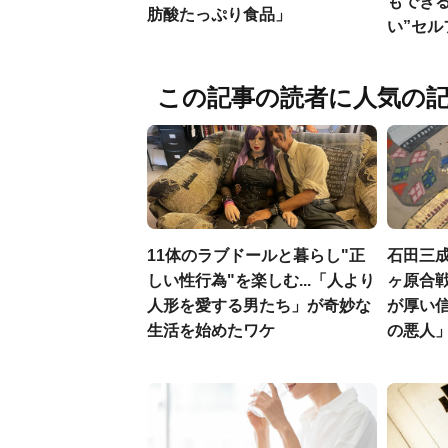
もでき
肪酸たっぷり食品」
い”セ
この記事の読者に人気の
11体のラブドールと暮らし"正
石田三
しい性行為"を楽しむ...「人より
ヶ原合戦
人形を愛する男たち」が奇妙な
が厚い
生活を始めたワケ
の悪人