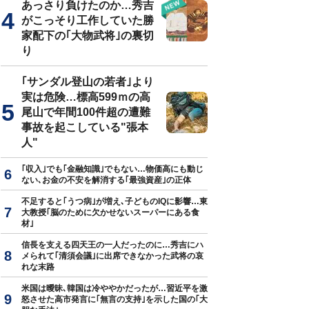
あっさり負けたのか…秀吉
がこっそり工作していた勝
家配下の｢大物武将｣の裏切
り
真はイメージです
｢サンダル登山の若者｣より
実は危険…標高599ｍの高
尾山で年間100件超の遭難
事故を起こしている"張本
人"
｢収入｣でも｢金融知識｣でもない…物価高にも動じ
ない､お金の不安を解消する｢最強資産｣の正体
不足すると｢うつ病｣が増え､子どものIQに影響…東
大教授｢脳のために欠かせないスーパーにある食
材｣
信長を支える四天王の一人だったのに…秀吉にハ
メられて｢清須会議｣に出席できなかった武将の哀
れな末路
米国は曖昧､韓国は冷ややかだったが…習近平を激
怒させた高市発言に｢無言の支持｣を示した国の｢大