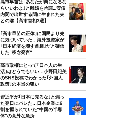
高市早苗は｢あなたが楽になるな
らいいわよ｣と離婚を承諾...安倍
内閣で出世する間に生まれた夫
との溝【高市首相3選】
｢高市早苗の正体｣に国民より先
に気づいていた…海外投資家が
｢日本経済を壊す首相｣だと確信
した"残念発言"
高市政権にとって｢日本人の生
活｣はどうでもいい…小野田紀美
のSNS投稿でわかった｢外国人
政策｣の本当の狙い
習近平が｢日本に売るな｣と煽っ
た翌日にバレた…日本企業に6
割を握られていた"中国の半導
体"の意外な急所