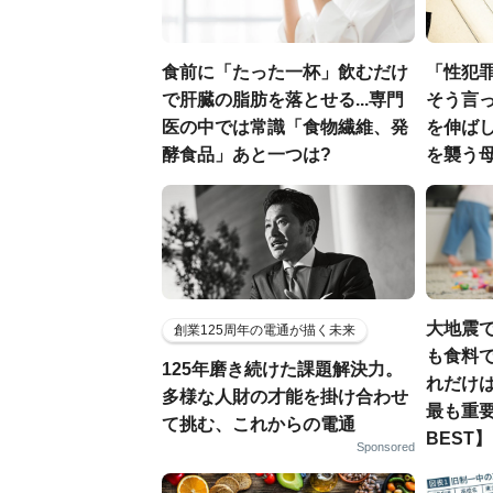
食前に「たった一杯」飲むだけ
「性犯
で肝臓の脂肪を落とせる...専門
そう言
医の中では常識「食物繊維、発
を伸ばし
酵食品」あと一つは?
を襲う
大地震
創業125周年の電通が描く未来
も食料で
125年磨き続けた課題解決力。
れだけ
多様な人財の才能を掛け合わせ
最も重要
て挑む、これからの電通
BEST】
Sponsored