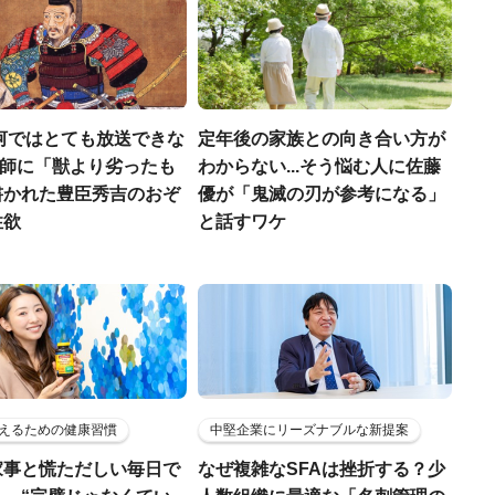
河ではとても放送できな
定年後の家族との向き合い方が
宣教師に「獣より劣ったも
わからない...そう悩む人に佐藤
書かれた豊臣秀吉のおぞ
優が「鬼滅の刃が参考になる」
性欲
と話すワケ
えるための健康習慣
中堅企業にリーズナブルな新提案
家事と慌ただしい毎日で
なぜ複雑なSFAは挫折する？少