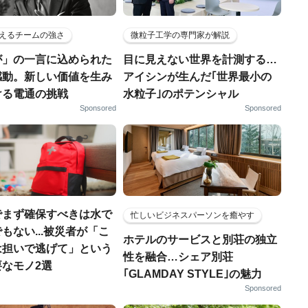
えるチームの強さ
微粒子工学の専門家が解説
が」の一言に込められた
目に見えない世界を計測する…
感動。新しい価値を生み
アイシンが生んだ｢世界最小の
ける電通の挑戦
水粒子｣のポテンシャル
Sponsored
Sponsored
でまず確保すべきは水で
忙しいビジネスパーソンを癒やす
もない...被災者が「こ
ホテルのサービスと別荘の独立
は担いで逃げて」という
性を融合…シェア別荘
なモノ2選
｢GLAMDAY STYLE｣の魅力
Sponsored