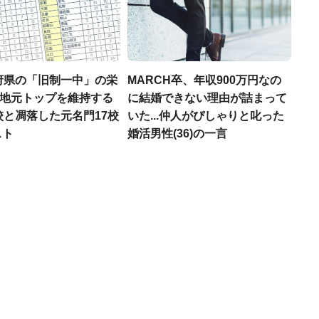
府県の「旧制一中」の栄
MARCH卒、年収900万円なの
..地元トップを維持する
に結婚できない理由が詰まって
校と凋落した元名門17校
いた...仲人がぴしゃりと叱った
スト
婚活男性(36)の一言