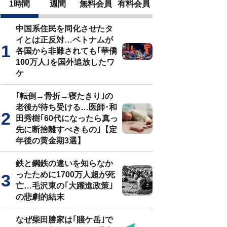
1時間
週間
無料会員
有料会員
中国系住民を同化させたタ
イとは正反対…ベトナムが
各国から非難されても｢華僑
100万人｣を国外追放したワ
ケ
｢転倒→骨折→寝たきり｣の
老後が待ち受ける…医師･和
田秀樹｢60代になったら真っ
先に断捨離すべきもの｣【定
年後の黄金期3選】
鉄と鋼鉄の違いを知らなか
ったために1700万人超が死
亡…毛沢東の｢大躍進政策｣
の悲劇的結末
なぜ柴田勝家は｢賤ケ岳｣で