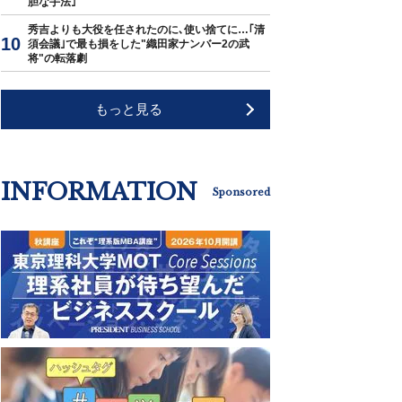
胆な手法｣
秀吉よりも大役を任されたのに､使い捨てに…｢清
須会議｣で最も損をした"織田家ナンバー2の武
将"の転落劇
もっと見る
INFORMATION
Sponsored