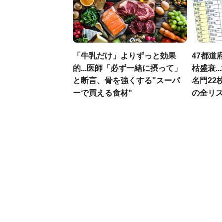
「牛乳だけ」よりずっと効果
47都道
的...医師「必ず一緒に摂って」
枯盛衰.
と断言、骨を強くする"スーパ
名門22
ーで買える食材"
の全リ