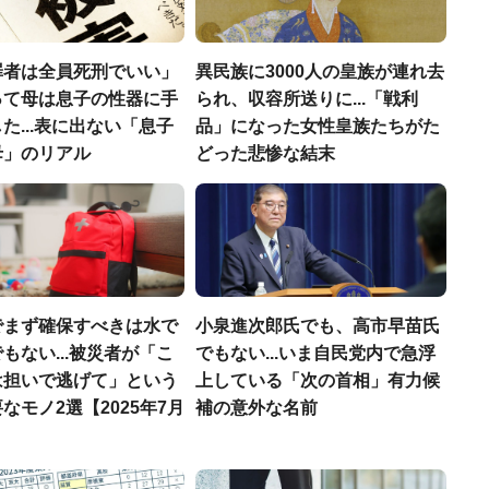
罪者は全員死刑でいい」
異民族に3000人の皇族が連れ去
って母は息子の性器に手
られ、収容所送りに...「戦利
た...表に出ない「息子
品」になった女性皇族たちがた
母」のリアル
どった悲惨な結末
でまず確保すべきは水で
小泉進次郎氏でも、高市早苗氏
もない...被災者が「こ
でもない...いま自民党内で急浮
は担いで逃げて」という
上している「次の首相」有力候
なモノ2選【2025年7月
補の意外な名前