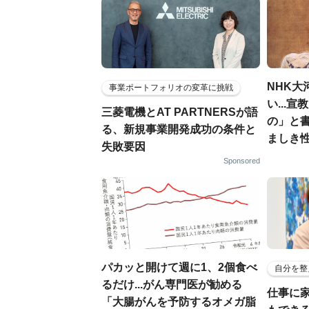
NHK大
事業ポートフォリオの変革に挑戦
い...
三菱電機とAT PARTNERSが語
の」と
る、新規事業開発成功の条件と
ましき
失敗要因
Sponsored
パカッと開けて週に1、2個食べ
自分を整
るだけ...がん専門医が勧める
仕事に
「大腸がんを予防するオメガ脂