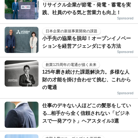
リサイクル企業が節電・発電・蓄電を実
践、社員のやる気と営業力も向上！
Sponsored
日本企業の新規事業開発の課題
小手先の協業を脱却！オープンイノベー
ションを経営アジェンダにする方法
Sponsored
創業125周年の電通が描く未来
125年磨き続けた課題解決力。多様な人
財の才能を掛け合わせて挑む、これから
の電通
Sponsored
仕事のデキない人ほどこの髪形をしてい
る...相手から全く信頼されない「ビジネ
スで一発アウト」ヘアスタイル3選