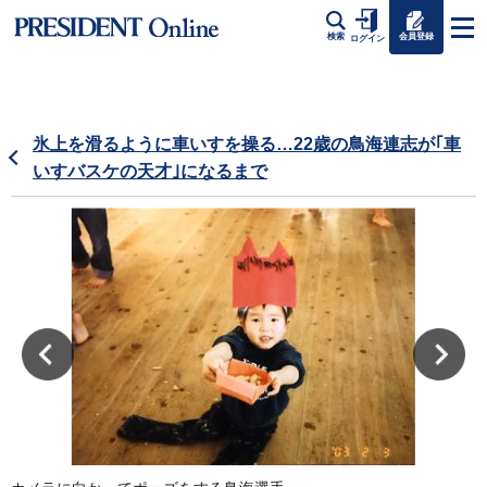
会員登録
検索
ログイン
氷上を滑るように車いすを操る…22歳の鳥海連志が｢車
いすバスケの天才｣になるまで