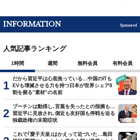
INFORMATION
Sponsored
人気記事ランキング
1時間
週間
無料会員
有料会員
だから習近平は心底焦っている…中国のITも
EVも壊滅させる力を持つ日本が世界シェア8
割を握る"素材"の名前
プーチンは動揺し､言葉を失ったとの指摘も…
習近平に見放され､側近も友好国も停戦を迫る
独裁政権の末期症状
これで｢愛子天皇｣はかえって近づいた…島田