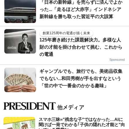
「日本の新幹線」を売らずに済んでよか
った...「走るほど大赤字」インドネシア
新幹線を勝ち取った習近平の大誤算
創業125周年の電通が描く未来
125年磨き続けた課題解決力。多様な人
財の才能を掛け合わせて挑む、これから
の電通
Sponsored
ギャンブルでも、旅行でも、美術品収集
でもない...和田秀樹が手を出すなという
「世の中で一番金のかかる趣味」
スマホ三昧="残念な子"ではなかった…AIに
聞けば一発でわかる｢子供の隠れた才能と"向