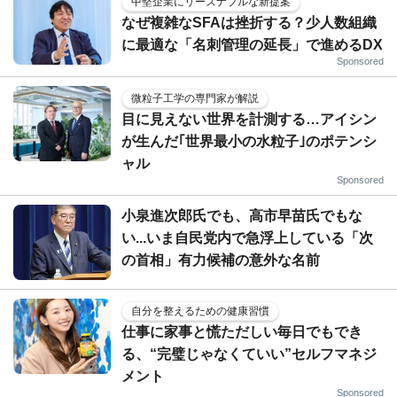
中堅企業にリーズナブルな新提案
なぜ複雑なSFAは挫折する？少人数組織
に最適な「名刺管理の延長」で進めるDX
Sponsored
微粒子工学の専門家が解説
目に見えない世界を計測する…アイシン
が生んだ｢世界最小の水粒子｣のポテンシ
ャル
Sponsored
小泉進次郎氏でも、高市早苗氏でもな
い...いま自民党内で急浮上している「次
の首相」有力候補の意外な名前
自分を整えるための健康習慣
仕事に家事と慌ただしい毎日でもでき
る、“完璧じゃなくていい”セルフマネジ
メント
Sponsored