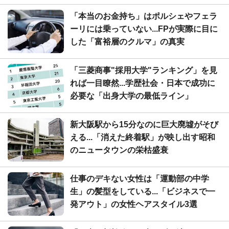
「本当のお金持ち」はポルシェやフェラ
ーリには乗っていない...FPが実際に目に
した「富裕層のクルマ」の真実
「三菱商事"採用大学"ランキング」を見
れば一目瞭然...学歴社会・日本で成功に
必要な「出身大学の最低ライン」
新大阪駅から15分なのに巨大廃墟がそび
える...「消えた終着駅」が映し出す昭和
のニュータウンの栄枯盛衰
仕事のデキない女性は「運動部の中学
生」の髪型をしている...「ビジネスで一
発アウト」の女性ヘアスタイル3選