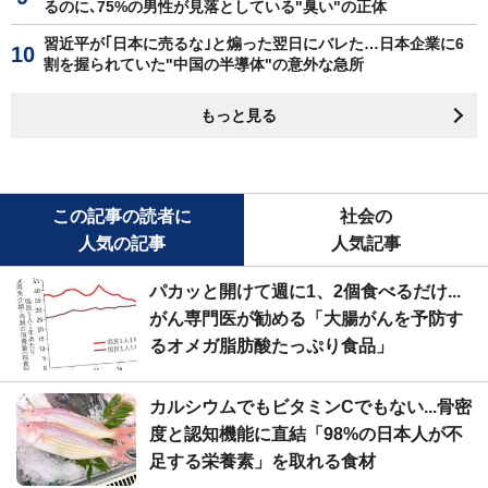
るのに､75%の男性が見落としている"臭い"の正体
習近平が｢日本に売るな｣と煽った翌日にバレた…日本企業に6
割を握られていた"中国の半導体"の意外な急所
もっと見る
この記事の読者に
社会の
人気の記事
人気記事
パカッと開けて週に1、2個食べるだけ...
がん専門医が勧める「大腸がんを予防す
るオメガ脂肪酸たっぷり食品」
カルシウムでもビタミンCでもない...骨密
度と認知機能に直結「98%の日本人が不
足する栄養素」を取れる食材