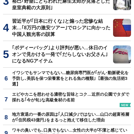
裕巳｢野望にとらわれた麻生太郎が見落とした
皇室典範の大原則｣
習近平が｢日本に行くな｣と煽った悲惨な結
末…｢8万円の激安ツアー｣でロシアに向かった
中国人観光客の誤算
｢ボディーバッグ｣より評判が悪い…休日のイ
オンで見かける一発で｢だらしないお父さん｣
になるNGアイテム
イワシでもサンマでもない...糖尿病専門医が｢がん･動脈硬化を
予防し､美肌を保つ栄養素をとれる魚の種類｣【最強の魚活術3
選】
エビやカニを想わせる濃密な旨味とコク…近所の公園でタダで
採れる｢今が旬｣な高級食材の名前
地方衰退の一番の原因は｢人口減少｣ではない…山口の超富裕層
が｢住民税43億円｣をまるっと抱えて移住した理由
ワキの臭いでも､口臭でもない…女性の大半が不潔と感じてい