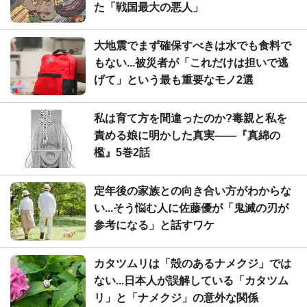
た「戦国最大の悪人」
大地震でまず確保すべきは水でも食料で
もない...被災者が「これだけは担いで逃
げて」という最も重要なモノ2選
私は育て方を間違ったのか?毒親と私を
責める娘に明かした真実――『真綿の
檻』5巻2話
定年後の家族との向き合い方がわからな
い...そう悩む人に佐藤優が「鬼滅の刃が
参考になる」と話すワケ
カタツムリは「殻のあるナメクジ」では
ない...日本人が誤解している「カタツム
リ」と「ナメクジ」の意外な関係