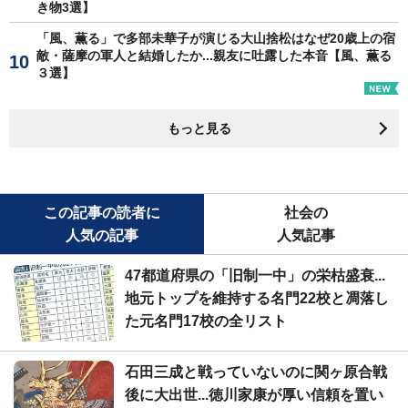
き物3選】
「風、薫る」で多部未華子が演じる大山捨松はなぜ20歳上の宿
敵・薩摩の軍人と結婚したか...親友に吐露した本音【風、薫る
３選】
もっと見る
この記事の読者に
社会の
人気の記事
人気記事
47都道府県の「旧制一中」の栄枯盛衰...
地元トップを維持する名門22校と凋落し
た元名門17校の全リスト
石田三成と戦っていないのに関ヶ原合戦
後に大出世...徳川家康が厚い信頼を置い