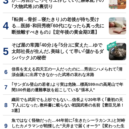
か…秀吉がこっそり工作していた勝家配下の
｢大物武将｣の裏切り
｢転倒→骨折→寝たきり｣の老後が待ち受け
る…医師･和田秀樹｢60代になったら真っ先に
断捨離すべきもの｣【定年後の黄金期3選】
そば屋の常識｢40分｣を｢5分｣に変えた…ゆで
太郎社長が生んだ､美味しくて早い｢儲かるダ
シパック｣の秘密
信長を支える四天王の一人だったのに…秀吉にハメられて｢清
須会議｣に出席できなかった武将の哀れな末路
｢サンダル登山の若者｣より実は危険…標高599ｍの高尾山で年
間100件超の遭難事故を起こしている"張本人"
織田でも武田でも上杉でもない…信長より20年早く｢最初の天
下人｣になった､教科書に載らない戦国武将の名前【豊臣兄弟！
3選】
魚ではなく怪物だった…44年前に｢生きたシーラカンス｣と対峙
したカメラマンが戦慄した"天井まで届くオーラ"【変わった生