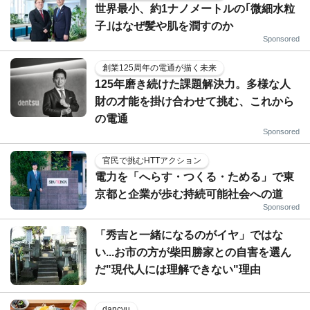
世界最小、約1ナノメートルの｢微細水粒
子｣はなぜ髪や肌を潤すのか
Sponsored
創業125周年の電通が描く未来
125年磨き続けた課題解決力。多様な人
財の才能を掛け合わせて挑む、これから
の電通
Sponsored
官民で挑むHTTアクション
電力を「へらす・つくる・ためる」で東
京都と企業が歩む持続可能社会への道
Sponsored
「秀吉と一緒になるのがイヤ」ではな
い...お市の方が柴田勝家との自害を選ん
だ"現代人には理解できない"理由
dancyu