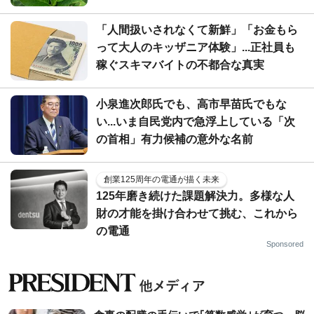
「人間扱いされなくて新鮮」「お金もら
って大人のキッザニア体験」...正社員も
稼ぐスキマバイトの不都合な真実
小泉進次郎氏でも、高市早苗氏でもな
い...いま自民党内で急浮上している「次
の首相」有力候補の意外な名前
創業125周年の電通が描く未来
125年磨き続けた課題解決力。多様な人
財の才能を掛け合わせて挑む、これから
の電通
Sponsored