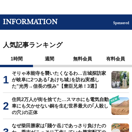
INFORMATION
Sponsored
人気記事ランキング
1時間
週間
無料会員
有料会員
そりゃ本能寺を襲いたくなるわ…古城探訪家
が岐阜に2つある｢あけち城｣を訪ね実感し
た"光秀→信長の恨み"【豊臣兄弟！3選】
住民2万人が街を捨てた…スマホにも電気自動
車にも欠かせない銅を生む世界最大の｢人殺し
の穴｣の正体
なぜ柴田勝家は｢賤ケ岳｣であっさり負けたの