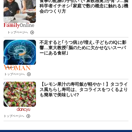
食事の配膳の手伝いで｢算数感覚｣が育つ…脳
科学者イチオシ｢家庭で数の概念に触れる｣機
会のつくり方
トップページへ
不足すると｢うつ病｣が増え､子どものIQに影
響…東大教授｢脳のために欠かせないスーパ
ーにある食材｣
トップページへ
【レモン果汁の寿司飯が軽やか！】タコライ
ス風ちらし寿司は、タコライスをつくるより
も簡単で美味しい!?
トップページへ