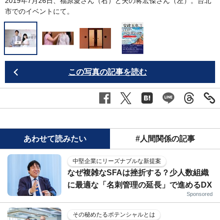
2019年7月26日、福原愛さん（右）と夫の蒋宏傑さん（左）。台北
市でのイベントにて。
この写真の記事を読む
あわせて読みたい
#人間関係の記事
中堅企業にリーズナブルな新提案
なぜ複雑なSFAは挫折する？少人数組織
に最適な「名刺管理の延長」で進めるDX
Sponsored
その秘めたるポテンシャルとは