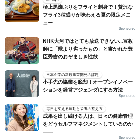
極上黒瀬ぶりをフライと刺身で！贅沢な
フライ3種盛りが味わえる夏の限定メニ
ュー
Sponsored
NHK大河ではとても放送できない...宣教
師に「獣より劣ったもの」と書かれた豊
臣秀吉のおぞましき性欲
日本企業の新規事業開発の課題
小手先の協業を脱却！オープンイノベー
ションを経営アジェンダにする方法
Sponsored
毎日を支える運動と栄養の整え方
成果を出し続ける人は、日々の健康管理
をどうセルフマネジメントしているのか
——
Sponsored