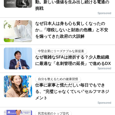
動。新しい価値を生み出し続ける電通の
挑戦
Sponsored
なぜ日本人は身も心も貧しくなったの
か...「増税しないと財政の危機」と不安
を煽ってきた政府の大誤解
中堅企業にリーズナブルな新提案
なぜ複雑なSFAは挫折する？少人数組織
に最適な「名刺管理の延長」で進めるDX
Sponsored
自分を整えるための健康習慣
仕事に家事と慌ただしい毎日でもでき
る、“完璧じゃなくていい”セルフマネジ
メント
Sponsored
民営化初のトップ交代