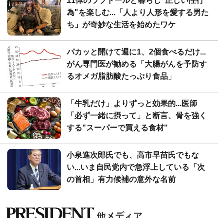
11体のラブドールと暮らし"正しい性行
為"を楽しむ...「人より人形を愛する男た
ち」が奇妙な生活を始めたワケ
パカッと開けて週に1、2個食べるだけ...
がん専門医が勧める「大腸がんを予防す
るオメガ脂肪酸たっぷり食品」
「牛乳だけ」よりずっと効果的...医師
「必ず一緒に摂って」と断言、骨を強く
する"スーパーで買える食材"
小泉進次郎氏でも、高市早苗氏でもな
い...いま自民党内で急浮上している「次
の首相」有力候補の意外な名前