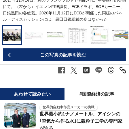
2017年11月14日、独のフランクフルトで開催された中央銀行の会議
にて。（左から）イエレンFRB議長、ECBドラギ、BOEカーニー、
日銀黒田の各総裁。2020年11月12日にECBが開催した同様のパネ
ル・ディスカッションには、黒田日銀総裁の姿はなかった
この写真の記事を読む
あわせて読みたい
#国際経済の記事
世界的自動車部品メーカーの挑戦
世界最小約1ナノメートル、アイシンの
｢空気から作る水｣に微粒子工学の専門家
が迫る