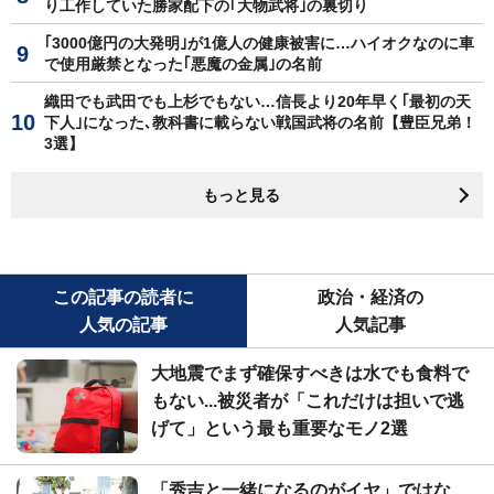
り工作していた勝家配下の｢大物武将｣の裏切り
｢3000億円の大発明｣が1億人の健康被害に…ハイオクなのに車
で使用厳禁となった｢悪魔の金属｣の名前
織田でも武田でも上杉でもない…信長より20年早く｢最初の天
下人｣になった､教科書に載らない戦国武将の名前【豊臣兄弟！
3選】
もっと見る
この記事の読者に
政治・経済の
人気の記事
人気記事
大地震でまず確保すべきは水でも食料で
もない...被災者が「これだけは担いで逃
げて」という最も重要なモノ2選
「秀吉と一緒になるのがイヤ」ではな