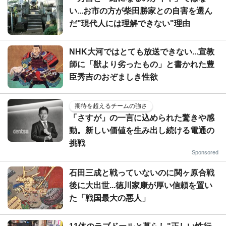
い...お市の方が柴田勝家との自害を選ん
だ"現代人には理解できない"理由
NHK大河ではとても放送できない...宣教
師に「獣より劣ったもの」と書かれた豊
臣秀吉のおぞましき性欲
期待を超えるチームの強さ
「さすが」の一言に込められた驚きや感
動。新しい価値を生み出し続ける電通の
挑戦
Sponsored
石田三成と戦っていないのに関ヶ原合戦
後に大出世...徳川家康が厚い信頼を置い
た「戦国最大の悪人」