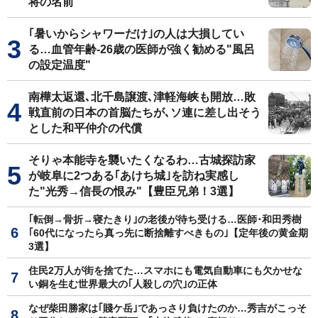
将の名前
｢暑いからシャワーだけ｣の人は大損してい
る…血管年齢-26歳の医師が強く勧める"風呂
の設定温度"
南樺太返還､北千島譲渡､津軽海峡も開放…敗
戦直前の日本の首脳たちが､ソ連に差し出そう
とした和平仲介の代償
そりゃ本能寺を襲いたくなるわ…古城探訪家
が岐阜に2つある｢あけち城｣を訪ね実感し
た"光秀→信長の恨み"【豊臣兄弟！3選】
｢転倒→骨折→寝たきり｣の老後が待ち受ける…医師･和田秀樹
｢60代になったら真っ先に断捨離すべきもの｣【定年後の黄金期
3選】
住民2万人が街を捨てた…スマホにも電気自動車にも欠かせな
い銅を生む世界最大の｢人殺しの穴｣の正体
なぜ柴田勝家は｢賤ケ岳｣であっさり負けたのか…秀吉がこっそ