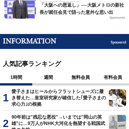
「大阪への恩返し」──大阪メトロの新社
長が就任会見で語った意外な思い出
Sponsored
INFORMATION
Sponsored
人気記事ランキング
1時間
週間
無料会員
有料会員
愛子さまはヒールからフラットシューズに履
き替えた…皇室研究家が確信した｢愛子さまの
求心力｣の根拠
90年前は"残忍な悪役"→いまでは"岡山の英
雄"に…9万人がNHK大河化を熱望する戦国武