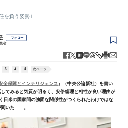
任を負う姿勢｣
子
+フォロー
集者
3
4
5
次ページ
安全保障とインテリジェンス
』（中央公論新社）を書い
話してみると気質が明るく、安倍総理と相性が良い理由が
く日米の国家間の強固な関係性がつくられたわけではな
が聞いた――。