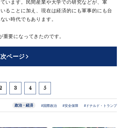
めています。民間産業や大学での研究などが、軍
ていることに加え、現在は経済的にも軍事的にも台
らない時代でもあります。
が重要になってきたのです。
次ページ
2
3
4
5
政治・経済
#国際政治
#安全保障
#ドナルド・トランプ