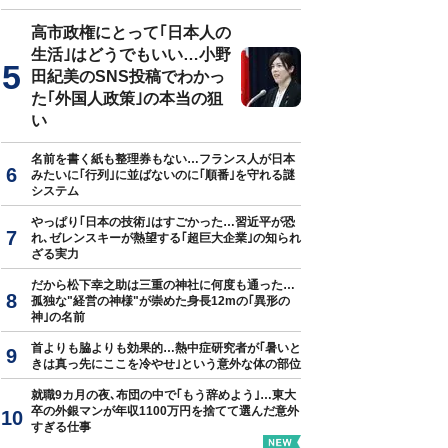
高市政権にとって｢日本人の
生活｣はどうでもいい…小野
田紀美のSNS投稿でわかっ
た｢外国人政策｣の本当の狙
い
名前を書く紙も整理券もない…フランス人が日本
みたいに｢行列｣に並ばないのに｢順番｣を守れる謎
システム
やっぱり｢日本の技術｣はすごかった…習近平が恐
れ､ゼレンスキーが熱望する｢超巨大企業｣の知られ
ざる実力
だから松下幸之助は三重の神社に何度も通った…
孤独な"経営の神様"が崇めた身長12mの｢異形の
神｣の名前
首よりも脇よりも効果的…熱中症研究者が｢暑いと
きは真っ先にここを冷やせ｣という意外な体の部位
就職9カ月の夜､布団の中で｢もう辞めよう｣…東大
卒の外銀マンが年収1100万円を捨てて選んだ意外
すぎる仕事