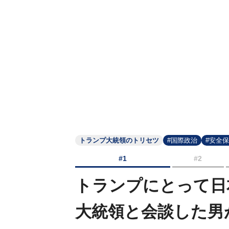
トランプ大統領のトリセツ
#国際政治
#安全
#1
#2
トランプにとって日
大統領と会談した男が