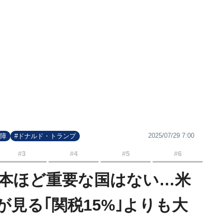
2025/07/29 7:00
保障
#ドナルド・トランプ
#3
#4
#5
#6
本ほど重要な国はない…米
見る｢関税15%｣よりも大