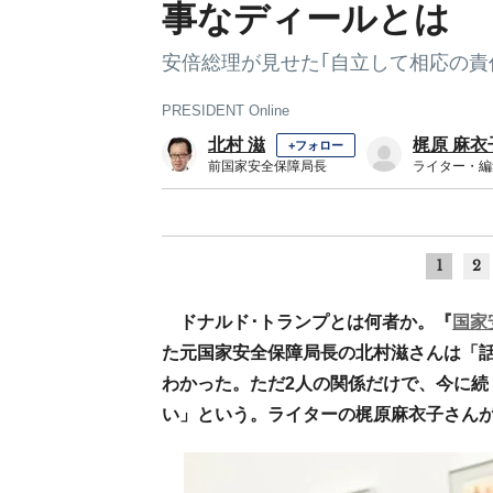
事なディールとは
安倍総理が見せた｢自立して相応の責
PRESIDENT Online
北村 滋
梶原 麻衣
+フォロー
前国家安全保障局長
ライター・編
1
2
ドナルド･トランプとは何者か。『
国家
た元国家安全保障局長の北村滋さんは「
わかった。ただ2人の関係だけで、今に続
い」という。ライターの梶原麻衣子さん