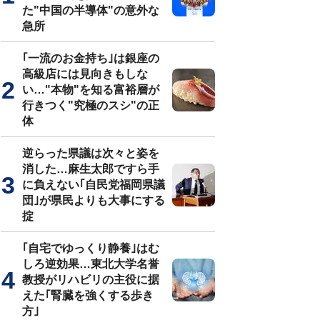
た"中国の半導体"の意外な
急所
｢一流のお金持ち｣は銀座の
高級店には見向きもしな
い…"本物"を知る富裕層が
行きつく"究極のスシ"の正
体
逆らった県議は次々と姿を
消した…麻生太郎ですら手
に負えない｢自民党福岡県議
団｣が県民よりも大事にする
掟
｢自宅でゆっくり静養｣はむ
しろ逆効果…東北大学名誉
教授がリハビリの主役に据
えた｢腎臓を強くする歩き
方｣