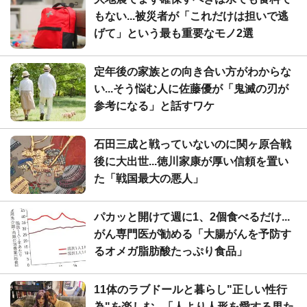
もない...被災者が「これだけは担いで逃
げて」という最も重要なモノ2選
定年後の家族との向き合い方がわからな
い...そう悩む人に佐藤優が「鬼滅の刃が
参考になる」と話すワケ
石田三成と戦っていないのに関ヶ原合戦
後に大出世...徳川家康が厚い信頼を置い
た「戦国最大の悪人」
パカッと開けて週に1、2個食べるだけ...
がん専門医が勧める「大腸がんを予防す
るオメガ脂肪酸たっぷり食品」
11体のラブドールと暮らし"正しい性行
為"を楽しむ...「人より人形を愛する男た