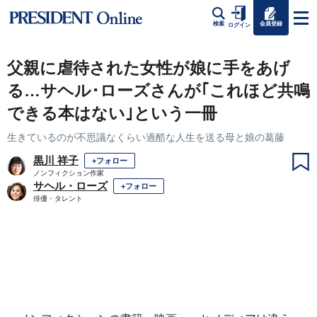
会員登録
検索
ログイン
父親に虐待された女性が娘に手をあげ
る…サヘル･ローズさんが｢これほど共鳴
できる本はない｣という一冊
生きているのが不思議なくらい過酷な人生を送る母と娘の葛藤
黒川 祥子
+フォロー
ノンフィクション作家
サヘル・ローズ
+フォロー
俳優・タレント