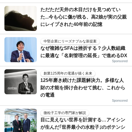
ただただ天井の木目だけを見つめてい
た...今も心に傷が残る、高2娘が実の父親
にレイプされた40年前の記憶
中堅企業にリーズナブルな新提案
なぜ複雑なSFAは挫折する？少人数組織
に最適な「名刺管理の延長」で進めるDX
Sponsored
創業125周年の電通が描く未来
125年磨き続けた課題解決力。多様な人
財の才能を掛け合わせて挑む、これから
の電通
Sponsored
微粒子工学の専門家が解説
目に見えない世界を計測する…アイシン
が生んだ｢世界最小の水粒子｣のポテンシ