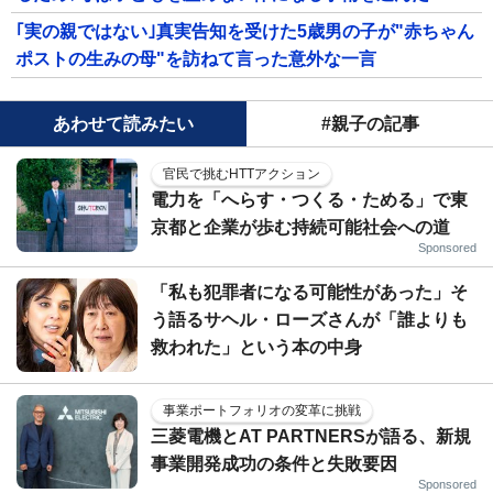
｢実の親ではない｣真実告知を受けた5歳男の子が"赤ちゃん
ポストの生みの母"を訪ねて言った意外な一言
あわせて読みたい
#親子の記事
官民で挑むHTTアクション
電力を「へらす・つくる・ためる」で東
京都と企業が歩む持続可能社会への道
Sponsored
「私も犯罪者になる可能性があった」そ
う語るサヘル・ローズさんが「誰よりも
救われた」という本の中身
事業ポートフォリオの変革に挑戦
三菱電機とAT PARTNERSが語る、新規
事業開発成功の条件と失敗要因
Sponsored