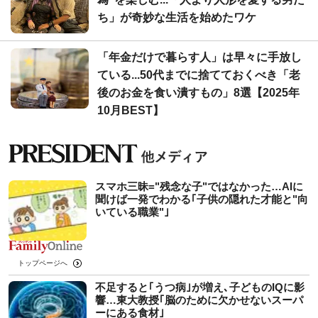
ち」が奇妙な生活を始めたワケ
「年金だけで暮らす人」は早々に手放し
ている...50代までに捨てておくべき「老
後のお金を食い潰すもの」8選【2025年
10月BEST】
スマホ三昧="残念な子"ではなかった…AIに
聞けば一発でわかる｢子供の隠れた才能と"向
いている職業"｣
トップページへ
不足すると｢うつ病｣が増え､子どものIQに影
響…東大教授｢脳のために欠かせないスーパ
ーにある食材｣