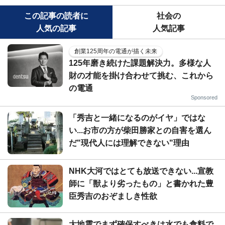
この記事の読者に
社会の
人気の記事
人気記事
創業125周年の電通が描く未来
125年磨き続けた課題解決力。多様な人
財の才能を掛け合わせて挑む、これから
の電通
Sponsored
「秀吉と一緒になるのがイヤ」ではな
い...お市の方が柴田勝家との自害を選ん
だ"現代人には理解できない"理由
NHK大河ではとても放送できない...宣教
師に「獣より劣ったもの」と書かれた豊
臣秀吉のおぞましき性欲
大地震でまず確保すべきは水でも食料で