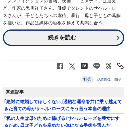
ノンフィクションの書籍、映画……とメディアは違え
ど、作家の黒川祥子さん、俳優でタレントのサヘル・ロー
ズさんが、子どもたちへの虐待、暴行、母と子どもの葛藤
を描いた。作品は媒体の垣根を越えて共鳴し合う。…
続きを読む
社会
#人間関係
#親子
関連記事
｢絶対に結婚してほしくない｣過酷な運命を共に乗り越えて
きた育ての母がサヘル･ローズにそう言う本当の理由
｢私の人生は母のために捧げる｣サヘル･ローズを養女にす
るため､母は子どもを産めない体になる手術を選んだ