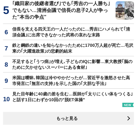
｢織田家の後継者選び｣でも｢秀吉の一人勝ち｣
でもない…清洲会議で信長の息子2人が争っ
た"本当の争点"
信長を支える四天王の一人だったのに…秀吉にハメられて｢清
須会議｣に出席できなかった武将の哀れな末路
鉄と鋼鉄の違いを知らなかったために1700万人超が死亡…毛沢
東の｢大躍進政策｣の悲劇的結末
不足すると｢うつ病｣が増え､子どものIQに影響…東大教授｢脳の
ために欠かせないスーパーにある食材｣
米国は曖昧､韓国は冷ややかだったが…習近平を激怒させた高
市発言に｢無言の支持｣を示した国の｢大胆な手法｣
見た目年齢に40歳の差を生む…医師が｢太りにくい体をつくる｣
と話す1日にわずか10回の"脱ET体操"
もっと見る