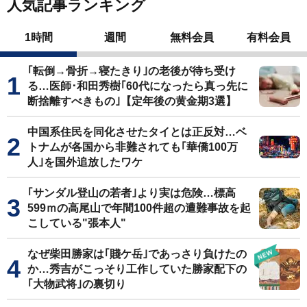
人気記事ランキング
1時間
週間
無料会員
有料会員
｢転倒→骨折→寝たきり｣の老後が待ち受け
る…医師･和田秀樹｢60代になったら真っ先に
断捨離すべきもの｣【定年後の黄金期3選】
中国系住民を同化させたタイとは正反対…ベ
トナムが各国から非難されても｢華僑100万
人｣を国外追放したワケ
｢サンダル登山の若者｣より実は危険…標高
599ｍの高尾山で年間100件超の遭難事故を起
こしている"張本人"
なぜ柴田勝家は｢賤ケ岳｣であっさり負けたの
か…秀吉がこっそり工作していた勝家配下の
｢大物武将｣の裏切り