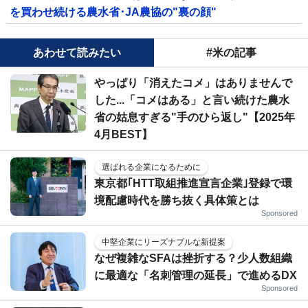
を買わせ続ける農水省･JA農協の"裏の顔"
あわせて読みたい
#米の記事
やっぱり「消えたコメ」はありませんで
した...「コメはある」と言い続けた農水
省の姑息すぎる"手のひら返し"【2025年
4月BEST】
選ばれる企業になるために
東京都｢HTT取組推進宣言企業｣登録で環
境配慮時代を勝ち抜く具体策とは
Sponsored
中堅企業にリーズナブルな新提案
なぜ複雑なSFAは挫折する？少人数組織
に最適な「名刺管理の延長」で進めるDX
Sponsored