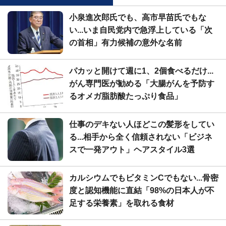
小泉進次郎氏でも、高市早苗氏でもな
い...いま自民党内で急浮上している「次
の首相」有力候補の意外な名前
パカッと開けて週に1、2個食べるだけ...
がん専門医が勧める「大腸がんを予防す
るオメガ脂肪酸たっぷり食品」
仕事のデキない人ほどこの髪形をしてい
る...相手から全く信頼されない「ビジネ
スで一発アウト」ヘアスタイル3選
カルシウムでもビタミンCでもない...骨密
度と認知機能に直結「98%の日本人が不
足する栄養素」を取れる食材