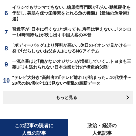
イワシでもサンマでもない...糖尿病専門医が｢がん･動脈硬化を
予防し､美肌を保つ栄養素をとれる魚の種類｣【最強の魚活術3
選】
習近平が｢日本に行くな｣と煽っても､寿司は奪えない…｢スシロ
ー14時間待ち｣が映し出す中国人客の本音
｢ボディーバッグ｣より評判が悪い…休日のイオンで見かける一
発で｢だらしないお父さん｣になるNGアイテム
一流企業ほど｢働かないオジサン｣が増殖していく…トヨタも三
菱UFJも逃れられない日本企業だけの"構造的欠陥"
"テレビ大好き"高齢者の｢テレビ離れ｣が始まった…10代後半～
20代の約7割が"ほぼ見ない"衝撃の最新データ
もっと見る
この記事の読者に
政治・経済の
人気の記事
人気記事