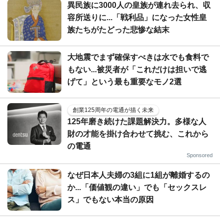
異民族に3000人の皇族が連れ去られ、収
容所送りに...「戦利品」になった女性皇
族たちがたどった悲惨な結末
大地震でまず確保すべきは水でも食料で
もない...被災者が「これだけは担いで逃
げて」という最も重要なモノ2選
創業125周年の電通が描く未来
125年磨き続けた課題解決力。多様な人
財の才能を掛け合わせて挑む、これから
の電通
Sponsored
なぜ日本人夫婦の3組に1組が離婚するの
か...「価値観の違い」でも「セックスレ
ス」でもない本当の原因