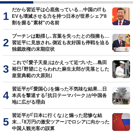
だから習近平は心底焦っている…中国のITも
EVも壊滅させる力を持つ日本が世界シェア8
割を握る"素材"の名前
プーチンは動揺し､言葉を失ったとの指摘も…
習近平に見放され､側近も友好国も停戦を迫る
独裁政権の末期症状
これで｢愛子天皇｣はかえって近づいた…島田
裕巳｢野望にとらわれた麻生太郎が見落とした
皇室典範の大原則｣
習近平が｢愛国心｣を煽った不気味な結果…日
本兵を撃退する｢抗日テーマパーク｣が中国各
地に広がる理由
習近平が｢日本に行くな｣と煽った悲惨な結
末…｢8万円の激安ツアー｣でロシアに向かった
中国人観光客の誤算