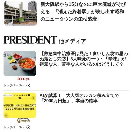
新大阪駅から15分なのに巨大廃墟がそび
える...「消えた終着駅」が映し出す昭和
のニュータウンの栄枯盛衰
【救急集中治療医は見た！食いしん坊の思わ
ぬ落とし穴②】5大味覚の一つ・「辛味」が
得意な人、苦手な人がいるのはどうして？
トップページへ
AIが試算！ 大人気オルカン積み立てで
「2000万円超」、本当の確率
トップページへ