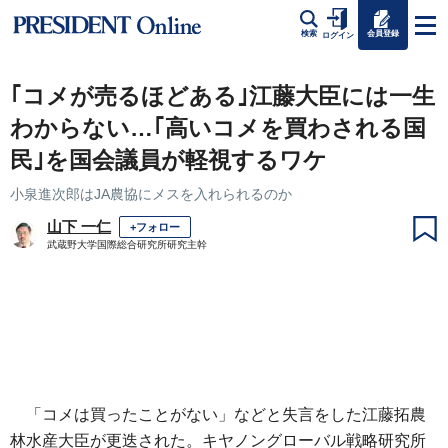
会員登録
検索
ログイン
｢コメが売るほどある｣江藤大臣には一生
わからない…｢高いコメを買わされる国
民｣を国会議員が軽視するワケ
小泉進次郎はJA農協にメスを入れられるのか
山下 一仁
+フォロー
武蔵野大学国際総合研究所研究主幹
「コメは買ったことがない」などと失言をした江藤拓農
林水産大臣が更迭された。キヤノングローバル戦略研究所