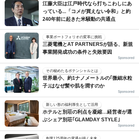
江藤大臣は江戸時代なら打ちこわしにあ
っている...「コメが買えない令和」と約
240年前に起きた米騒動の共通点
事業ポートフォリオの変革に挑戦
三菱電機とAT PARTNERSが語る、新規
事業開発成功の条件と失敗要因
Sponsored
その秘めたるポテンシャルとは
世界最小、約1ナノメートルの｢微細水粒
子｣はなぜ髪や肌を潤すのか
Sponsored
新しい形の福利厚生として活用
ホテルと別荘の利点を凝縮…経営者が選
ぶシェア別荘｢GLAMDAY STYLE｣
Sponsored
創業125周年の電通が描く未来