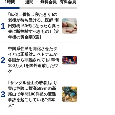
1時間
週間
無料会員
有料会員
｢転倒→骨折→寝たきり｣の
老後が待ち受ける…医師･和
田秀樹｢60代になったら真っ
先に断捨離すべきもの｣【定
年後の黄金期3選】
中国系住民を同化させたタ
イとは正反対…ベトナムが
各国から非難されても｢華僑
100万人｣を国外追放したワ
ケ
｢サンダル登山の若者｣より
実は危険…標高599ｍの高
尾山で年間100件超の遭難
事故を起こしている"張本
人"