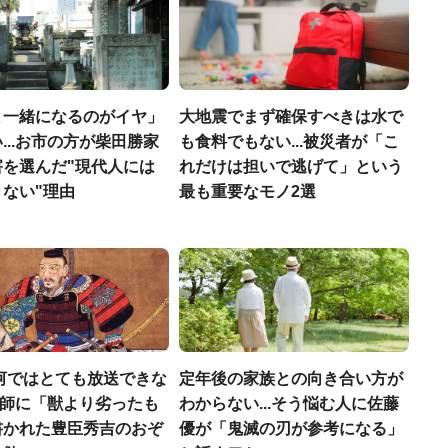
と一緒になるのがイヤ」
大地震でまず確保すべきは水で
...お市の方が柴田勝家
も食料でもない...被災者が「こ
害を選んだ"現代人には
れだけは担いで逃げて」という
ない"理由
最も重要なモノ2選
河ではとても放送できな
定年後の家族との向き合い方が
宣教師に「獣より劣ったも
わからない...そう悩む人に佐藤
書かれた豊臣秀吉のおぞ
優が「鬼滅の刃が参考になる」