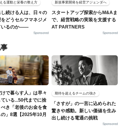
える運動と栄養の整え方
新規事業開発を経営アジェンダへ
出し続ける人は、日々の
スタートアップ探索からM&Aま
理をどうセルフマネジメ
で、経営戦略の実装を支援する
ているのか——
AT PARTNERS
Sponsored
Sponsored
記事
だけで暮らす人」は早々
期待を超えるチームの強さ
ている...50代までに捨
「さすが」の一言に込められた
くべき「老後のお金を食
驚きや感動。新しい価値を生み
の」8選【2025年10月
出し続ける電通の挑戦
Sponsored