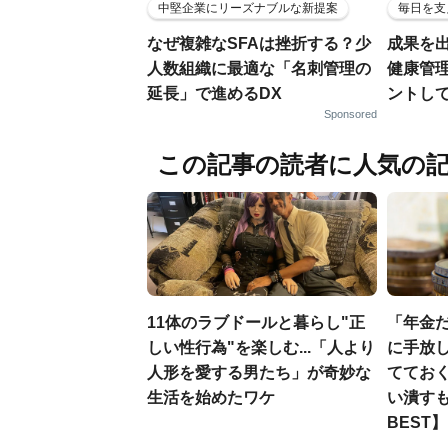
中堅企業にリーズナブルな新提案
毎日を支
なぜ複雑なSFAは挫折する？少
成果を
人数組織に最適な「名刺管理の
健康管
延長」で進めるDX
ントし
Sponsored
この記事の読者に人気の
11体のラブドールと暮らし"正
「年金
しい性行為"を楽しむ...「人より
に手放し
人形を愛する男たち」が奇妙な
ててお
生活を始めたワケ
い潰すも
BEST】