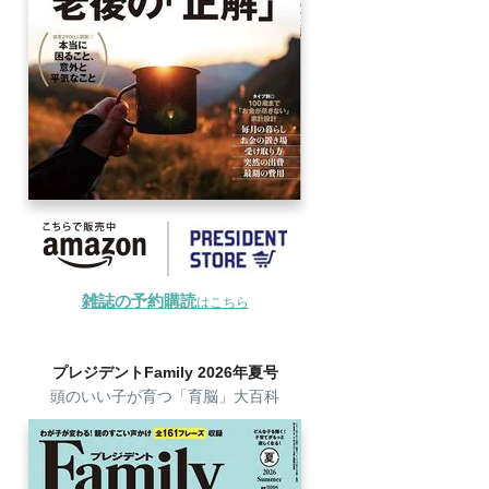
雑誌の予約購読
はこちら
プレジデントFamily 2026年夏号
頭のいい子が育つ「育脳」大百科