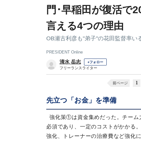
門･早稲田が復活で2
言える4つの理由
OB瀬古利彦も"弟子"の花田監督率い
PRESIDENT Online
清水 岳志
+フォロー
フリーランスライター
1
前ページ
先立つ「お金」を準備
強化策①は資金集めだった。チーム
必須であり、一定のコストがかかる
強化、トレーナーの治療費など強化