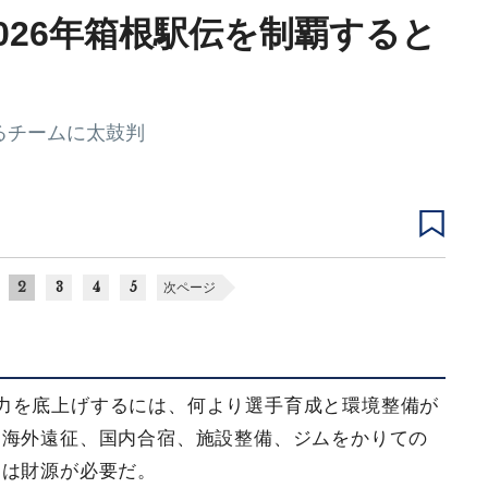
026年箱根駅伝を制覇すると
るチームに太鼓判
2
3
4
5
次ページ
力を底上げするには、何より選手育成と環境整備が
。海外遠征、国内合宿、施設整備、ジムをかりての
には財源が必要だ。