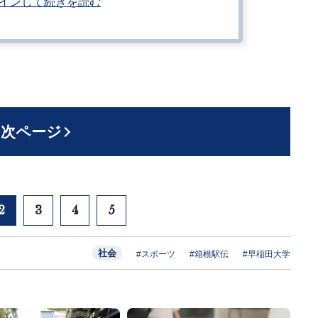
インして続きを読む
次ページ
2
3
4
5
社会
#スポーツ
#箱根駅伝
#早稲田大学