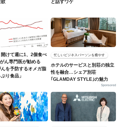
性欲
と話すワケ
開けて週に1、2個食べ
忙しいビジネスパーソンを癒やす
..がん専門医が勧める
ホテルのサービスと別荘の独立
がんを予防するオメガ脂
性を融合…シェア別荘
っぷり食品」
｢GLAMDAY STYLE｣の魅力
Sponsored