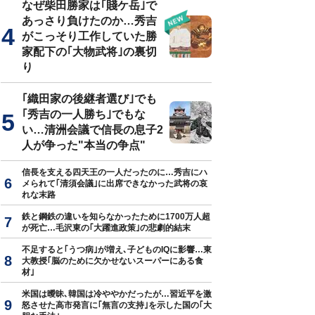
なぜ柴田勝家は｢賤ケ岳｣で
あっさり負けたのか…秀吉
がこっそり工作していた勝
家配下の｢大物武将｣の裏切
り
｢織田家の後継者選び｣でも
｢秀吉の一人勝ち｣でもな
い…清洲会議で信長の息子2
人が争った"本当の争点"
信長を支える四天王の一人だったのに…秀吉にハ
メられて｢清須会議｣に出席できなかった武将の哀
れな末路
鉄と鋼鉄の違いを知らなかったために1700万人超
が死亡…毛沢東の｢大躍進政策｣の悲劇的結末
不足すると｢うつ病｣が増え､子どものIQに影響…東
大教授｢脳のために欠かせないスーパーにある食
材｣
米国は曖昧､韓国は冷ややかだったが…習近平を激
怒させた高市発言に｢無言の支持｣を示した国の｢大