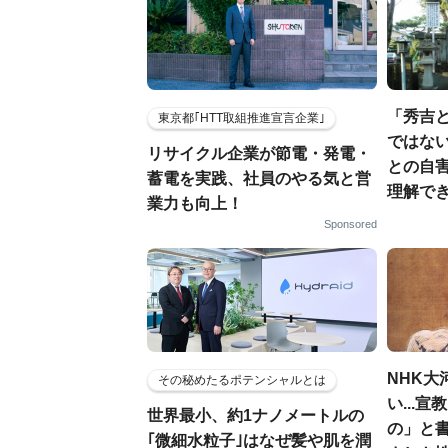
「秀吉
東京都｢HTT取組推進宣言企業｣
ではない
リサイクル企業が節電・発電・
との自
蓄電を実践、社員のやる気と営
理解でき
業力も向上！
Sponsored
NHK大
その秘めたるポテンシャルとは
い...
世界最小、約1ナノメートルの
の」と
｢微細水粒子｣はなぜ髪や肌を潤