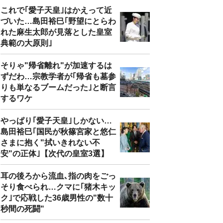
これで｢愛子天皇｣はかえって近
づいた…島田裕巳｢野望にとらわ
れた麻生太郎が見落とした皇室
典範の大原則｣
そりゃ"帰省離れ"が加速するは
ずだわ…宗教学者が｢帰省も墓参
りも単なるブームだった｣と断言
するワケ
やっぱり｢愛子天皇｣しかない…
島田裕巳｢国民が秋篠宮家と悠仁
さまに抱く"拭いきれない不
安"の正体｣【次代の皇室3選】
耳の後ろから流血､指の肉をごっ
そり食べられ…クマに｢猪木キッ
ク｣で応戦した36歳男性の"数十
秒間の死闘"