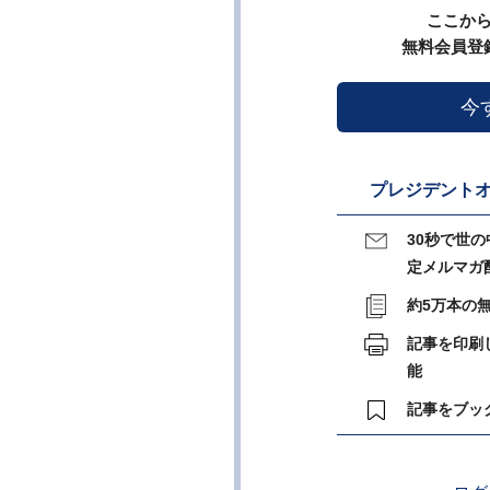
ここか
無料会員登
今
プレジデントオ
30秒で世
定メルマガ
約5万本の
記事を印刷
能
記事をブッ