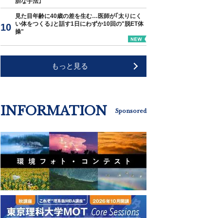
胆な手法｣
見た目年齢に40歳の差を生む…医師が｢太りにく
い体をつくる｣と話す1日にわずか10回の"脱ET体
操"
もっと見る
INFORMATION
Sponsored