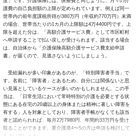
度」です。介護保険には、医療費と同じように、月々の介
護費の自己負担額の上限が定められています。例えば同一
世帯内の前年度課税所得が380万円（年収約770万円）未満
の場合、世帯当たりの1カ月の上限額は4万4400円です。上
限を超えた分は、「高額介護サービス費」として市区町村
へ申請することで払い戻しが受けられます。該当する場合
は、自治体から「介護保険高額介護サービス費支給申請
書」が届くので、見逃さないようにしましょう。
受給漏れが多い印象があるのが、「特別障害者手当」で
す。名前に「障害者」とあるため、自分には関係ないと思
い見落としているケースが多いのかもしれません。この手
当は、「日常生活において常時特別の介護を必要とする状
態にある在宅の20歳以上の身体または精神に著しい障害を
有する」人を対象としており、障害者手帳がなくても該当
者と認められれば、毎月2万7980円、年間約33万円を受け
取ることができます。要介護度4〜5の方は申請を検討して
もよいでしょう。