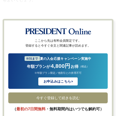
ここから先は有料会員限定です。
登録すると今すぐ全文と関連記事が読めます。
夏の入会応援キャンペーン実施中
8/31まで
4,800円
年額プランが
お得
（税込）
※年額プラン限定／他割引との併用不可
お申込みはこちら
今すぐ登録して続きを読む
（
最初の7日間無料
・無料期間内はいつでも解約可）