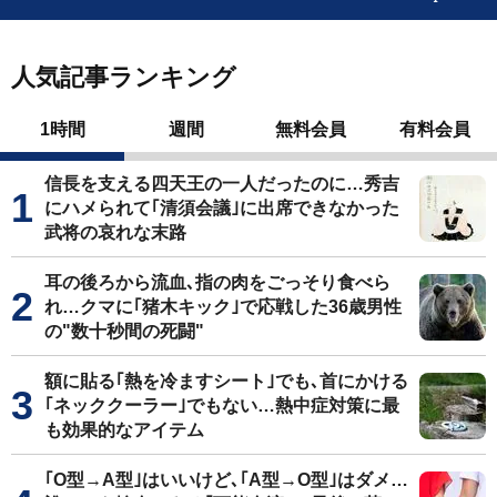
人気記事ランキング
1時間
週間
無料会員
有料会員
信長を支える四天王の一人だったのに…秀吉
にハメられて｢清須会議｣に出席できなかった
武将の哀れな末路
耳の後ろから流血､指の肉をごっそり食べら
れ…クマに｢猪木キック｣で応戦した36歳男性
の"数十秒間の死闘"
額に貼る｢熱を冷ますシート｣でも､首にかける
｢ネッククーラー｣でもない…熱中症対策に最
も効果的なアイテム
｢O型→A型｣はいいけど､｢A型→O型｣はダメ…