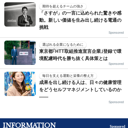
期待を超えるチームの強さ
「さすが」の一言に込められた驚きや感
動。新しい価値を生み出し続ける電通の
挑戦
Sponsored
選ばれる企業になるために
東京都｢HTT取組推進宣言企業｣登録で環
境配慮時代を勝ち抜く具体策とは
Sponsored
毎日を支える運動と栄養の整え方
成果を出し続ける人は、日々の健康管理
をどうセルフマネジメントしているのか
——
Sponsored
INFORMATION
Sponsored