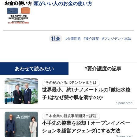
頭がいい人のお金の使い方
社会
#介護問題
#要介護度
#プレジデント本誌
あわせて読みたい
#要介護度の記事
その秘めたるポテンシャルとは
世界最小、約1ナノメートルの｢微細水粒
子｣はなぜ髪や肌を潤すのか
Sponsored
日本企業の新規事業開発の課題
小手先の協業を脱却！オープンイノベー
ションを経営アジェンダにする方法
Sponsored