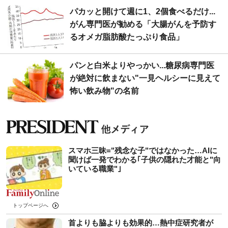
パカッと開けて週に1、2個食べるだけ...
がん専門医が勧める「大腸がんを予防す
るオメガ脂肪酸たっぷり食品」
パンと白米よりやっかい...糖尿病専門医
が絶対に飲まない"一見ヘルシーに見えて
怖い飲み物"の名前
スマホ三昧="残念な子"ではなかった…AIに
聞けば一発でわかる｢子供の隠れた才能と"向
いている職業"｣
トップページへ
首よりも脇よりも効果的…熱中症研究者が