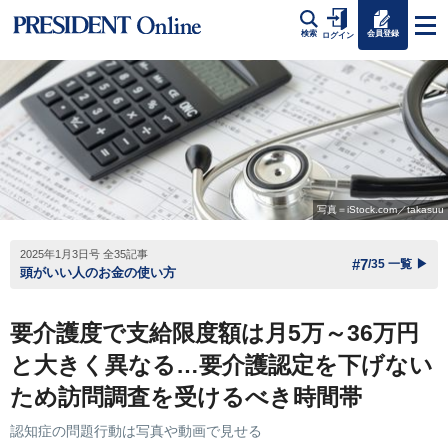
会員登録
検索
ログイン
写真＝iStock.com／takasuu
2025年1月3日号 全35記事
#7
/35 一覧
▶
頭がいい人のお金の使い方
要介護度で支給限度額は月5万～36万円
と大きく異なる…要介護認定を下げない
ため訪問調査を受けるべき時間帯
認知症の問題行動は写真や動画で見せる