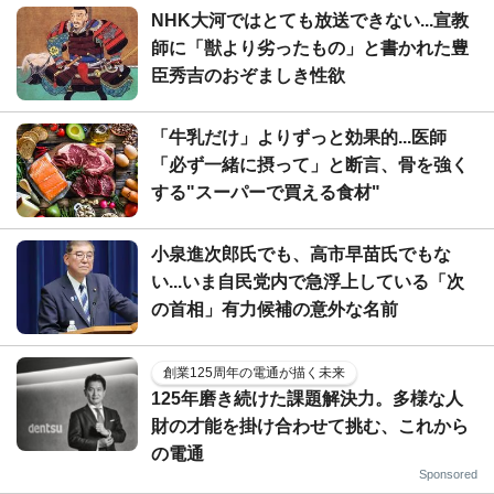
NHK大河ではとても放送できない...宣教
師に「獣より劣ったもの」と書かれた豊
臣秀吉のおぞましき性欲
「牛乳だけ」よりずっと効果的...医師
「必ず一緒に摂って」と断言、骨を強く
する"スーパーで買える食材"
小泉進次郎氏でも、高市早苗氏でもな
い...いま自民党内で急浮上している「次
の首相」有力候補の意外な名前
創業125周年の電通が描く未来
125年磨き続けた課題解決力。多様な人
財の才能を掛け合わせて挑む、これから
の電通
Sponsored