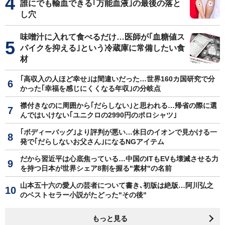
誰にでも輸血できる｢万能血液｣の最後の落と
し穴
味噌汁に入れて食べるだけ…医師が｢血糖値ス
パイクを抑える｣という冷蔵庫に常備したい食
材
｢高収入の人ほど幸せ｣は間違いだった…世界160カ国研究で分
かった｢幸福を感じにくくなる年収｣の分岐点
襟付きなのに周囲から｢だらしない｣と思われる…帰省の際に選
んではいけない｢ユニクロの2990円のポロシャツ｣
｢ボディーバッグ｣より評判が悪い…休日のイオンで見かける一
発で｢だらしないお父さん｣になるNGアイテム
だから習近平は心底焦っている…中国のITもEVも壊滅させる力
を持つ日本が世界シェア8割を握る"素材"の名前
山本五十六の愛人の芸者について書き､初版は絶版…阿川弘之
のベストセラー小説がたどった"その後"
もっと見る