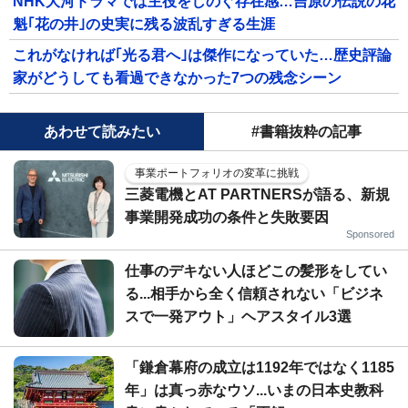
NHK大河ドラマでは主役をしのぐ存在感…吉原の伝説の花
魁｢花の井｣の史実に残る波乱すぎる生涯
これがなければ｢光る君へ｣は傑作になっていた…歴史評論
家がどうしても看過できなかった7つの残念シーン
あわせて読みたい
#書籍抜粋の記事
事業ポートフォリオの変革に挑戦
三菱電機とAT PARTNERSが語る、新規
事業開発成功の条件と失敗要因
Sponsored
仕事のデキない人ほどこの髪形をしてい
る...相手から全く信頼されない「ビジネ
スで一発アウト」ヘアスタイル3選
「鎌倉幕府の成立は1192年ではなく1185
年」は真っ赤なウソ...いまの日本史教科