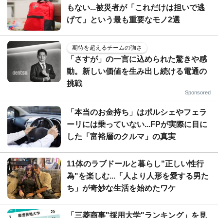
もない...被災者が「これだけは担いで逃
げて」という最も重要なモノ2選
期待を超えるチームの強さ
「さすが」の一言に込められた驚きや感
動。新しい価値を生み出し続ける電通の
挑戦
Sponsored
「本当のお金持ち」はポルシェやフェラ
ーリには乗っていない...FPが実際に目に
した「富裕層のクルマ」の真実
11体のラブドールと暮らし"正しい性行
為"を楽しむ...「人より人形を愛する男た
ち」が奇妙な生活を始めたワケ
「三菱商事"採用大学"ランキング」を見