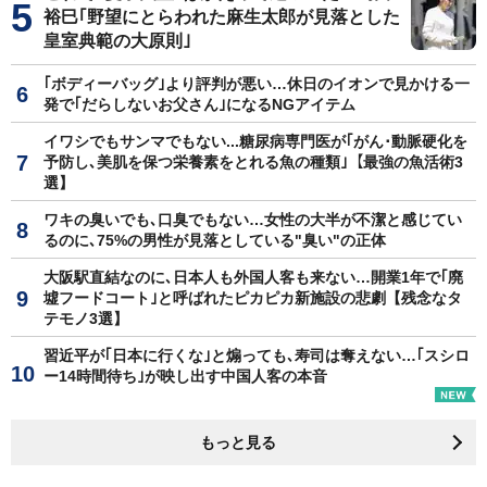
裕巳｢野望にとらわれた麻生太郎が見落とした
皇室典範の大原則｣
｢ボディーバッグ｣より評判が悪い…休日のイオンで見かける一
発で｢だらしないお父さん｣になるNGアイテム
イワシでもサンマでもない...糖尿病専門医が｢がん･動脈硬化を
予防し､美肌を保つ栄養素をとれる魚の種類｣【最強の魚活術3
選】
ワキの臭いでも､口臭でもない…女性の大半が不潔と感じてい
るのに､75%の男性が見落としている"臭い"の正体
大阪駅直結なのに､日本人も外国人客も来ない…開業1年で｢廃
墟フードコート｣と呼ばれたピカピカ新施設の悲劇【残念なタ
テモノ3選】
習近平が｢日本に行くな｣と煽っても､寿司は奪えない…｢スシロ
ー14時間待ち｣が映し出す中国人客の本音
もっと見る