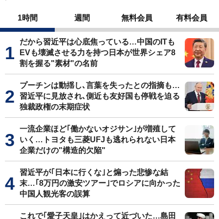
1時間
週間
無料会員
有料会員
だから習近平は心底焦っている…中国のITも
EVも壊滅させる力を持つ日本が世界シェア8
割を握る"素材"の名前
プーチンは動揺し､言葉を失ったとの指摘も…
習近平に見放され､側近も友好国も停戦を迫る
独裁政権の末期症状
一流企業ほど｢働かないオジサン｣が増殖して
いく…トヨタも三菱UFJも逃れられない日本
企業だけの"構造的欠陥"
習近平が｢日本に行くな｣と煽った悲惨な結
末…｢8万円の激安ツアー｣でロシアに向かった
中国人観光客の誤算
これで｢愛子天皇｣はかえって近づいた…島田