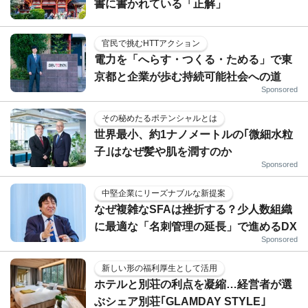
書に書かれている「正解」
官民で挑むHTTアクション
電力を「へらす・つくる・ためる」で東
京都と企業が歩む持続可能社会への道
Sponsored
その秘めたるポテンシャルとは
世界最小、約1ナノメートルの｢微細水粒
子｣はなぜ髪や肌を潤すのか
Sponsored
中堅企業にリーズナブルな新提案
なぜ複雑なSFAは挫折する？少人数組織
に最適な「名刺管理の延長」で進めるDX
Sponsored
新しい形の福利厚生として活用
ホテルと別荘の利点を凝縮…経営者が選
ぶシェア別荘｢GLAMDAY STYLE｣