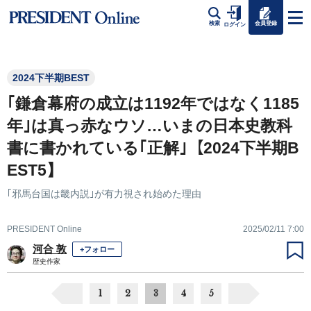
会員登録
検索
ログイン
2024下半期BEST
｢鎌倉幕府の成立は1192年ではなく1185
年｣は真っ赤なウソ…いまの日本史教科
書に書かれている｢正解｣【2024下半期B
EST5】
｢邪馬台国は畿内説｣が有力視され始めた理由
PRESIDENT Online
2025/02/11 7:00
河合 敦
+フォロー
歴史作家
1
2
3
4
5