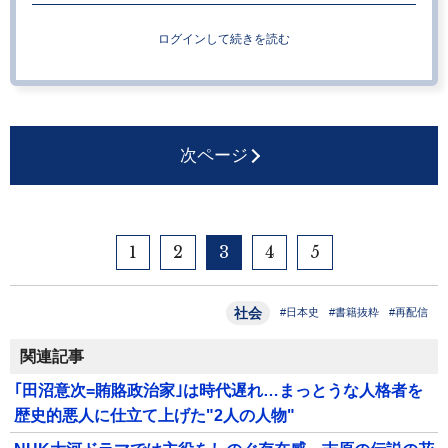
ログインして続きを読む
次ページ
1
2
3
4
5
社会
#日本史
#書籍抜粋
#再配信
関連記事
｢田沼意次=賄賂政治家｣は時代遅れ…まっとうな人格者を
歴史的悪人に仕立て上げた"2人の人物"