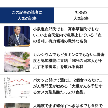
この記事の読者に
社会の
人気の記事
人気記事
小泉進次郎氏でも、高市早苗氏でもな
い...いま自民党内で急浮上している「次
の首相」有力候補の意外な名前
カルシウムでもビタミンCでもない...骨密
度と認知機能に直結「98%の日本人が不
足する栄養素」を取れる食材
パカッと開けて週に1、2個食べるだけ...
がん専門医が勧める「大腸がんを予防す
るオメガ脂肪酸たっぷり食品」
大地震でまず確保すべきは水でも食料で