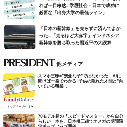
れば一目瞭然...学歴社会・日本で成功に
必要な「出身大学の最低ライン」
「日本の新幹線」を売らずに済んでよか
った...「走るほど大赤字」インドネシア
新幹線を勝ち取った習近平の大誤算
スマホ三昧="残念な子"ではなかった…AIに
聞けば一発でわかる｢子供の隠れた才能と"向
いている職業"｣
トップページへ
70モデル超の「スピードマスター」から自分
らしい一本を。日本橋三越でオメガの期間限
定ポップアップ開催