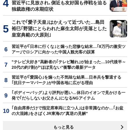
習近平に見放され､側近も友好国も停戦を迫る
独裁政権の末期症状
これで｢愛子天皇｣はかえって近づいた…島田
裕巳｢野望にとらわれた麻生太郎が見落とした
皇室典範の大原則｣
習近平が｢日本に行くな｣と煽った悲惨な結末…｢8万円の激安ツ
アー｣でロシアに向かった中国人観光客の誤算
"テレビ大好き"高齢者の｢テレビ離れ｣が始まった…10代後半～
20代の約7割が"ほぼ見ない"衝撃の最新データ
習近平が｢愛国心｣を煽った不気味な結果…日本兵を撃退する
｢抗日テーマパーク｣が中国各地に広がる理由
｢ボディーバッグ｣より評判が悪い…休日のイオンで見かける一
発で｢だらしないお父さん｣になるNGアイテム
｢自由席券だけで指定席車両に立つ人｣は非常識なのか…｢お盆
の大混雑｣をさばくJR東海の"真逆の見解"
もっと見る