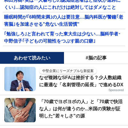
和田秀樹｢実は一人暮らしの認知症患者ほど症状が進みに
くい｣…認知症の人にこれだけは絶対してはダメなこと
睡眠時間が｢6時間未満｣の人は要注意…脳内科医が警鐘｢老
害脳｣を加速させる"危ない生活習慣"
｢勉強しろ｣と言われて育った東大生は少ない…脳科学者･
中野信子｢子どもの可能性をつぶす親の口癖｣
あわせて読みたい
#脳の記事
中堅企業にリーズナブルな新提案
なぜ複雑なSFAは挫折する？少人数組織
に最適な「名刺管理の延長」で進めるDX
Sponsored
「70歳でヨボヨボの人」と「70歳で快活
な人」は何が違うのか...米国の実験が証
明した"若々しさ"の源