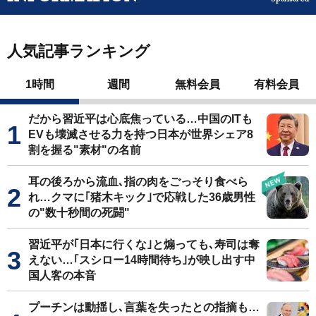
人気記事ランキング
1時間
週間
無料会員
有料会員
だから習近平は心底焦っている…中国のITも
EVも壊滅させる力を持つ日本が世界シェア8
割を握る"素材"の名前
耳の後ろから流血､指の肉をごっそり食べら
れ…クマに｢猪木キック｣で応戦した36歳男性
の"数十秒間の死闘"
習近平が｢日本に行くな｣と煽っても､寿司は奪
えない…｢スシロー14時間待ち｣が映し出す中
国人客の本音
プーチンは動揺し､言葉を失ったとの指摘も…