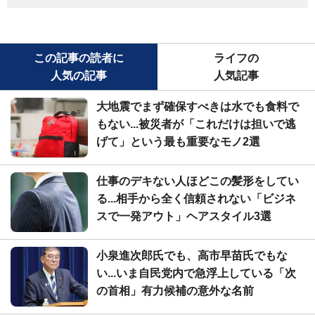
この記事の読者に
ライフの
人気の記事
人気記事
大地震でまず確保すべきは水でも食料で
もない...被災者が「これだけは担いで逃
げて」という最も重要なモノ2選
仕事のデキない人ほどこの髪形をしてい
る...相手から全く信頼されない「ビジネ
スで一発アウト」ヘアスタイル3選
小泉進次郎氏でも、高市早苗氏でもな
い...いま自民党内で急浮上している「次
の首相」有力候補の意外な名前