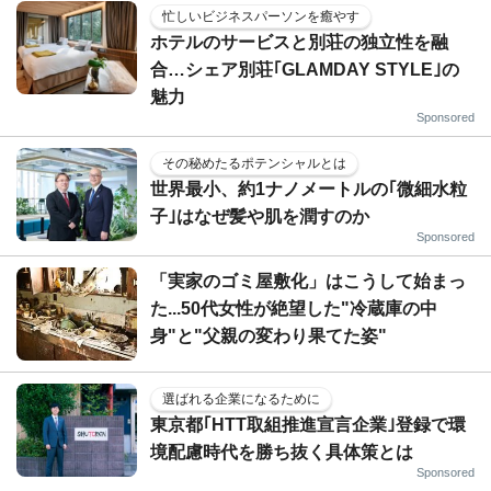
忙しいビジネスパーソンを癒やす
ホテルのサービスと別荘の独立性を融
合…シェア別荘｢GLAMDAY STYLE｣の
魅力
Sponsored
その秘めたるポテンシャルとは
世界最小、約1ナノメートルの｢微細水粒
子｣はなぜ髪や肌を潤すのか
Sponsored
「実家のゴミ屋敷化」はこうして始まっ
た...50代女性が絶望した"冷蔵庫の中
身"と"父親の変わり果てた姿"
選ばれる企業になるために
東京都｢HTT取組推進宣言企業｣登録で環
境配慮時代を勝ち抜く具体策とは
Sponsored