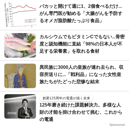
パカッと開けて週に1、2個食べるだけ...
がん専門医が勧める「大腸がんを予防す
るオメガ脂肪酸たっぷり食品」
カルシウムでもビタミンCでもない...骨密
度と認知機能に直結「98%の日本人が不
足する栄養素」を取れる食材
異民族に3000人の皇族が連れ去られ、収
容所送りに...「戦利品」になった女性皇
族たちがたどった悲惨な結末
創業125周年の電通が描く未来
125年磨き続けた課題解決力。多様な人
財の才能を掛け合わせて挑む、これから
の電通
Sponsored