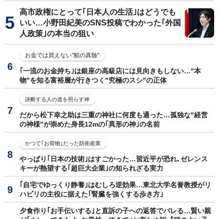
高市政権にとって｢日本人の生活｣はどうでも
いい…小野田紀美のSNS投稿でわかった｢外国
人政策｣の本当の狙い
お金では買えない"鮨の真髄"
｢一流のお金持ち｣は銀座の高級店には見向きもしない…"本
物"を知る富裕層が行きつく"究極のスシ"の正体
決断する人の道を照らす神
だから松下幸之助は三重の神社に何度も通った…孤独な"経営
の神様"が崇めた身長12mの｢異形の神｣の名前
かつて｢お荷物｣だった防衛産業
やっぱり｢日本の技術｣はすごかった…習近平が恐れ､ゼレンス
キーが熱望する｢超巨大企業｣の知られざる実力
｢自宅でゆっくり静養｣はむしろ逆効果…東北大学名誉教授がリ
ハビリの主役に据えた｢腎臓を強くする歩き方｣
夕食作り｢お手伝いする｣と直訴の子への返答でバレる…賢い親