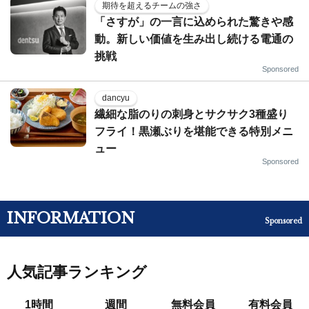
期待を超えるチームの強さ
「さすが」の一言に込められた驚きや感
動。新しい価値を生み出し続ける電通の
挑戦
Sponsored
dancyu
繊細な脂のりの刺身とサクサク3種盛り
フライ！黒瀬ぶりを堪能できる特別メニ
ュー
Sponsored
INFORMATION
Sponsored
人気記事ランキング
1時間
週間
無料会員
有料会員