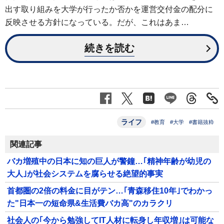
出す取り組みを大学が行ったか否かを運営交付金の配分に
反映させる方針になっている。だが、これはあま…
続きを読む
ライフ
#教育
#大学
#書籍抜粋
関連記事
バカ増殖中の日本に知の巨人が警鐘…｢精神年齢が幼児の
大人｣が社会システムを腐らせる絶望的事実
首都圏の2倍の料金に目がテン…｢青森移住10年｣でわかっ
た"日本一の短命県&生活費バカ高"のカラクリ
社会人の｢今から勉強してIT人材に転身し年収増｣は可能な