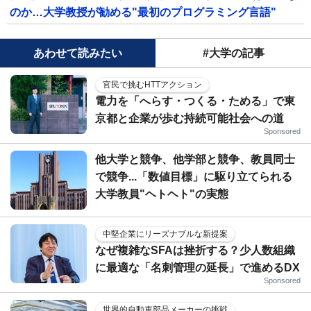
のか…大学教授が勧める"最初のプログラミング言語"
あわせて読みたい
#大学の記事
官民で挑むHTTアクション
電力を「へらす・つくる・ためる」で東
京都と企業が歩む持続可能社会への道
Sponsored
他大学と競争、他学部と競争、教員同士
で競争...「数値目標」に駆り立てられる
大学教員"ヘトヘト"の実態
中堅企業にリーズナブルな新提案
なぜ複雑なSFAは挫折する？少人数組織
に最適な「名刺管理の延長」で進めるDX
Sponsored
世界的自動車部品メーカーの挑戦