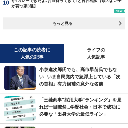
が｢カレーできたよ｡お皿持ってきて｣と言わぬ訳【頭のよい子
が育つ家3選】
もっと見る
この記事の読者に
ライフの
人気の記事
人気記事
小泉進次郎氏でも、高市早苗氏でもな
い...いま自民党内で急浮上している「次
の首相」有力候補の意外な名前
「三菱商事"採用大学"ランキング」を見
れば一目瞭然...学歴社会・日本で成功に
必要な「出身大学の最低ライン」