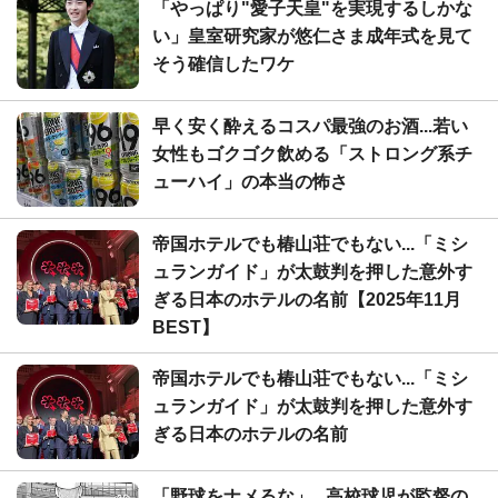
「やっぱり"愛子天皇"を実現するしかな
い」皇室研究家が悠仁さま成年式を見て
そう確信したワケ
早く安く酔えるコスパ最強のお酒...若い
女性もゴクゴク飲める「ストロング系チ
ューハイ」の本当の怖さ
帝国ホテルでも椿山荘でもない...「ミシ
ュランガイド」が太鼓判を押した意外す
ぎる日本のホテルの名前【2025年11月
BEST】
帝国ホテルでも椿山荘でもない...「ミシ
ュランガイド」が太鼓判を押した意外す
ぎる日本のホテルの名前
「野球をナメるな」...高校球児が監督の