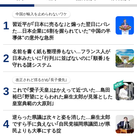
中国が輸入を止められないワケ
習近平が｢日本に売るな｣と煽った翌日にバレ
た…日本企業に6割を握られていた"中国の半
導体"の意外な急所
名前を書く紙も整理券もない…フランス人が
日本みたいに｢行列｣に並ばないのに｢順番｣を
守れる謎システム
改正されど揺るがぬ｢長子優先｣
これで｢愛子天皇｣はかえって近づいた…島田
裕巳｢野望にとらわれた麻生太郎が見落とした
皇室典範の大原則｣
逆らった県議は次々と姿を消した…麻生太郎
ですら手に負えない｢自民党福岡県議団｣が県
民よりも大事にする掟