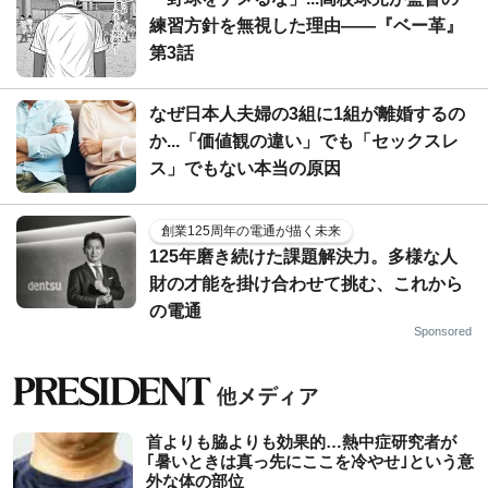
練習方針を無視した理由――『ベー革』
第3話
なぜ日本人夫婦の3組に1組が離婚するの
か...「価値観の違い」でも「セックスレ
ス」でもない本当の原因
創業125周年の電通が描く未来
125年磨き続けた課題解決力。多様な人
財の才能を掛け合わせて挑む、これから
の電通
Sponsored
首よりも脇よりも効果的…熱中症研究者が
｢暑いときは真っ先にここを冷やせ｣という意
外な体の部位