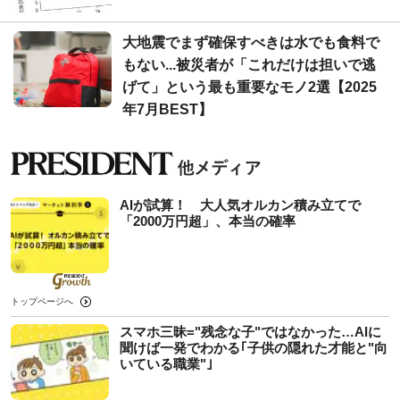
大地震でまず確保すべきは水でも食料で
もない...被災者が「これだけは担いで逃
げて」という最も重要なモノ2選【2025
年7月BEST】
AIが試算！ 大人気オルカン積み立てで
「2000万円超」、本当の確率
トップページへ
スマホ三昧="残念な子"ではなかった…AIに
聞けば一発でわかる｢子供の隠れた才能と"向
いている職業"｣