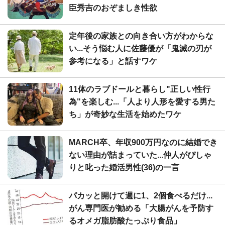
臣秀吉のおぞましき性欲
定年後の家族との向き合い方がわからな
い...そう悩む人に佐藤優が「鬼滅の刃が
参考になる」と話すワケ
11体のラブドールと暮らし"正しい性行
為"を楽しむ...「人より人形を愛する男た
ち」が奇妙な生活を始めたワケ
MARCH卒、年収900万円なのに結婚でき
ない理由が詰まっていた...仲人がぴしゃ
りと叱った婚活男性(36)の一言
パカッと開けて週に1、2個食べるだけ...
がん専門医が勧める「大腸がんを予防す
るオメガ脂肪酸たっぷり食品」