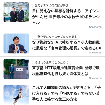
微粒子工学の専門家が解説
目に見えない世界を計測する…アイシン
が生んだ｢世界最小の水粒子｣のポテンシ
ャル
Sponsored
中堅企業にリーズナブルな新提案
なぜ複雑なSFAは挫折する？少人数組織
に最適な「名刺管理の延長」で進めるDX
Sponsored
選ばれる企業になるために
東京都｢HTT取組推進宣言企業｣登録で環
境配慮時代を勝ち抜く具体策とは
Sponsored
これで人間関係の悩みが9割消える...「受
け入れる」でも「拒絶する」でもない苦
手な人に接する第三の方法