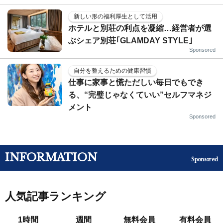
新しい形の福利厚生として活用
ホテルと別荘の利点を凝縮…経営者が選
ぶシェア別荘｢GLAMDAY STYLE｣
Sponsored
自分を整えるための健康習慣
仕事に家事と慌ただしい毎日でもでき
る、“完璧じゃなくていい”セルフマネジ
メント
Sponsored
INFORMATION
Sponsored
人気記事ランキング
1時間
週間
無料会員
有料会員