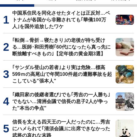
中国系住民を同化させたタイとは正反対…ベ
トナムが各国から非難されても｢華僑100万
人｣を国外追放したワケ
｢転倒→骨折→寝たきり｣の老後が待ち受け
る…医師･和田秀樹｢60代になったら真っ先に
断捨離すべきもの｣【定年後の黄金期3選】
｢サンダル登山の若者｣より実は危険…標高
599ｍの高尾山で年間100件超の遭難事故を起
こしている"張本人"
｢織田家の後継者選び｣でも｢秀吉の一人勝ち｣
でもない…清洲会議で信長の息子2人が争っ
た"本当の争点"
信長を支える四天王の一人だったのに…秀吉
にハメられて｢清須会議｣に出席できなかった
武将の哀れな末路