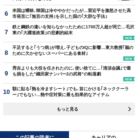
米国は曖昧､韓国は冷ややかだったが…習近平を激怒させた高
市発言に｢無言の支持｣を示した国の｢大胆な手法｣
鉄と鋼鉄の違いを知らなかったために1700万人超が死亡…毛沢
東の｢大躍進政策｣の悲劇的結末
不足すると｢うつ病｣が増え､子どものIQに影響…東大教授｢脳の
ために欠かせないスーパーにある食材｣
秀吉よりも大役を任されたのに､使い捨てに…｢清須会議｣で最
も損をした"織田家ナンバー2の武将"の転落劇
額に貼る｢熱を冷ますシート｣でも､首にかける｢ネッククーラ
ー｣でもない…熱中症対策に最も効果的なアイテム
もっと見る
この記事の読者に
キャリアの