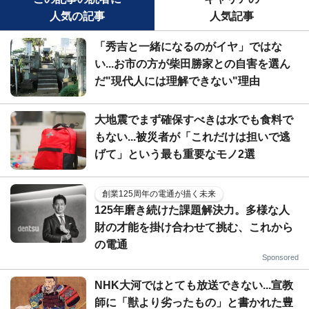
人気の記事
人気記事
「秀吉と一緒になるのがイヤ」ではな
い...お市の方が柴田勝家との自害を選ん
だ"現代人には理解できない"理由
大地震でまず確保すべきは水でも食料で
もない...被災者が「これだけは担いで逃
げて」という最も重要なモノ2選
創業125周年の電通が描く未来
125年磨き続けた課題解決力。多様な人
財の才能を掛け合わせて挑む、これから
の電通
Sponsored
NHK大河ではとても放送できない...宣教
師に「獣より劣ったもの」と書かれた豊