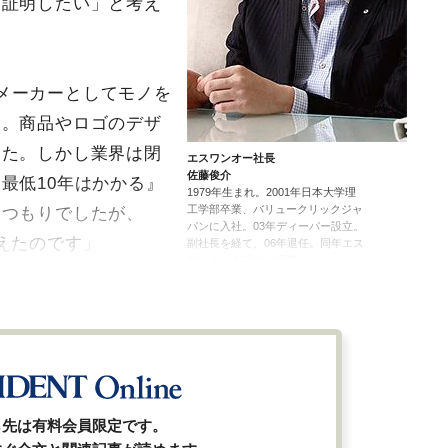
を証明したい」と考え
メーカーとしてモノを
た。商品やロゴのデザ
した。しかし業界は閉
エスワンオー社長
佐藤俊介
最低10年はかかる』
1979年生まれ。2001年日本大学理
工学部卒業、バリュークリックジャ
いつもりでしたが、
パンに入社。03年ディーパー設立。
えたのです」
副社長を経て、06年退任。同年エス
ワンオーを設立、現職。
ら先は有料会員限定です。