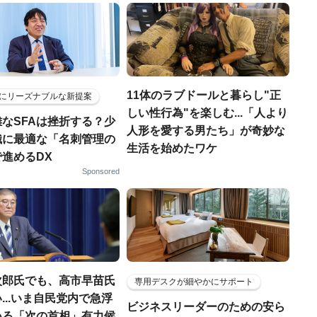
11体のラブドールと暮らし"正
にリーズナブルな新提案
しい性行為"を楽しむ...「人より
なSFAは挫折する？少
人形を愛する男たち」が奇妙な
織に最適な「名刺管理の
生活を始めたワケ
進めるDX
Sponsored
次郎氏でも、高市早苗氏
専用デスクが細やかにサポート
...いま自民党内で急浮
ビジネスリーダーのための安ら
いる「次の首相」有力候