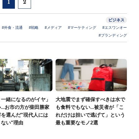
1
2
ビジネス
#外食・流通
#戦略
#メディア
#マーケティング
#エスワンオー
#ブランディング
と一緒になるのがイヤ」
大地震でまず確保すべきは水で
...お市の方が柴田勝家
も食料でもない...被災者が「こ
害を選んだ"現代人には
れだけは担いで逃げて」という
ない"理由
最も重要なモノ2選