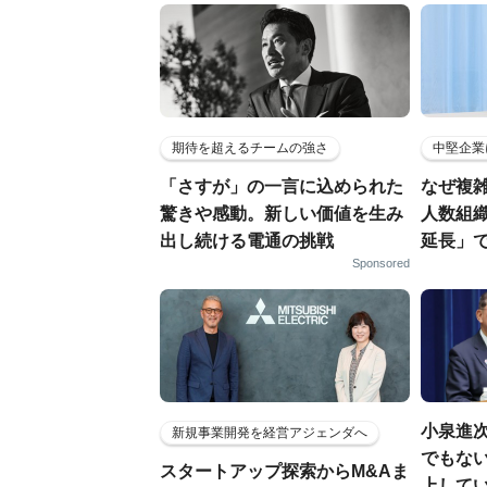
期待を超えるチームの強さ
中堅企業
「さすが」の一言に込められた
なぜ複雑
驚きや感動。新しい価値を生み
人数組
出し続ける電通の挑戦
延長」で
Sponsored
小泉進
新規事業開発を経営アジェンダへ
でもない
スタートアップ探索からM&Aま
上して