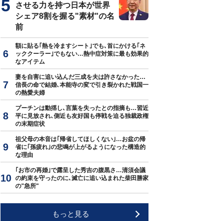
させる力を持つ日本が世界
シェア8割を握る"素材"の名
前
額に貼る｢熱を冷ますシート｣でも､首にかける｢ネ
ッククーラー｣でもない…熱中症対策に最も効果的
なアイテム
妻を自害に追い込んだ三成を夫は許さなかった…
信長の命で結婚､本能寺の変で引き裂かれた戦国一
の熱愛夫婦
プーチンは動揺し､言葉を失ったとの指摘も…習近
平に見放され､側近も友好国も停戦を迫る独裁政権
の末期症状
祖父母の本音は｢帰省してほしくない｣…お盆の帰
省に｢孫疲れ｣の悲鳴が上がるようになった構造的
な理由
｢お市の再婚｣で露呈した秀吉の腹黒さ…清須会議
の約束を守ったのに､滅亡に追い込まれた柴田勝家
の"急所"
もっと見る