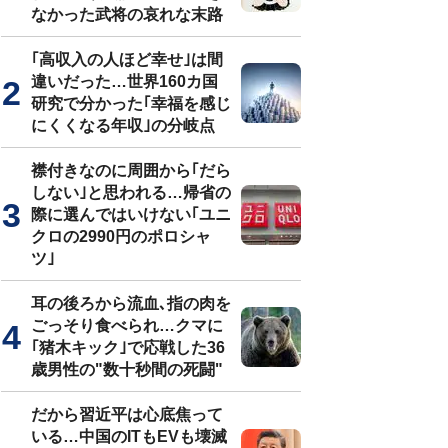
なかった武将の哀れな末路
｢高収入の人ほど幸せ｣は間
違いだった…世界160カ国
研究で分かった｢幸福を感じ
にくくなる年収｣の分岐点
襟付きなのに周囲から｢だら
しない｣と思われる…帰省の
際に選んではいけない｢ユニ
クロの2990円のポロシャ
ツ｣
耳の後ろから流血､指の肉を
ごっそり食べられ…クマに
｢猪木キック｣で応戦した36
歳男性の"数十秒間の死闘"
だから習近平は心底焦って
いる…中国のITもEVも壊滅