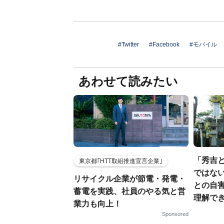
#Twitter
#Facebook
#モバイル
あわせて読みたい
「秀吉
東京都｢HTT取組推進宣言企業｣
ではない
リサイクル企業が節電・発電・
との自
蓄電を実践、社員のやる気と営
理解でき
業力も向上！
Sponsored