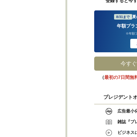
登録すると今
夏
8/31まで
年額プラ
※年額
今すぐ
（
最初の7日間無
プレジデントオ
広告最小
雑誌『プ
ビジネス