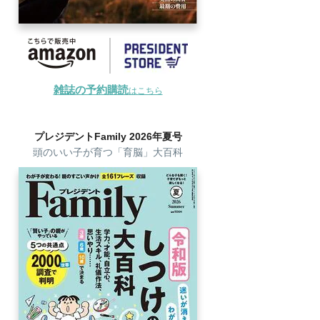
雑誌の予約購読
はこちら
プレジデントFamily 2026年夏号
頭のいい子が育つ「育脳」大百科