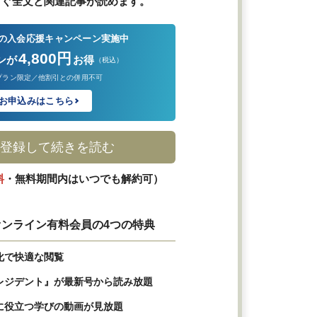
すぐ全文と関連記事が読めます。
の入会応援キャンペーン実施中
4,800円
ンが
お得
（税込）
プラン限定／他割引との併用不可
お申込みはこちら
登録して続きを読む
料
・無料期間内はいつでも解約可）
ンライン有料会員の4つの特典
化で快適な閲覧
レジデント』が最新号から読み放題
に役立つ学びの動画が見放題