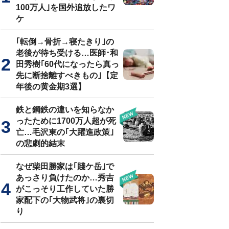
100万人｣を国外追放したワ
ケ
｢転倒→骨折→寝たきり｣の
老後が待ち受ける…医師･和
田秀樹｢60代になったら真っ
先に断捨離すべきもの｣【定
年後の黄金期3選】
鉄と鋼鉄の違いを知らなか
ったために1700万人超が死
亡…毛沢東の｢大躍進政策｣
の悲劇的結末
なぜ柴田勝家は｢賤ケ岳｣で
あっさり負けたのか…秀吉
がこっそり工作していた勝
家配下の｢大物武将｣の裏切
り