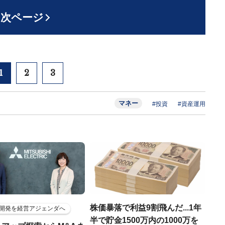
次ページ
1
2
3
マネー
#投資
#資産運用
株価暴落で利益9割飛んだ...1年
開発を経営アジェンダへ
半で貯金1500万内の1000万を