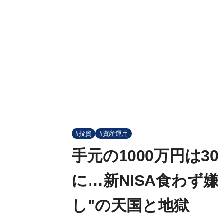
#投資
#資産運用
手元の1000万円は3
に…新NISA食わず
し"の天国と地獄