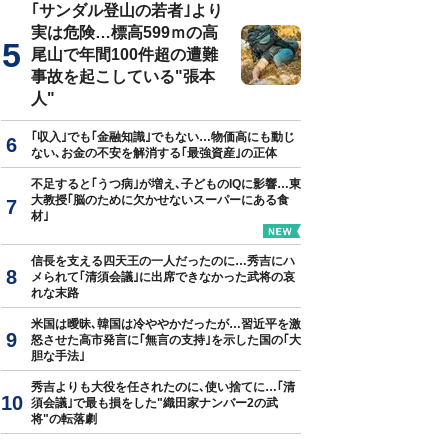
｢サンダル登山の若者｣より
実は危険…標高599ｍの高
尾山で年間100件超の遭難
事故を起こしている"張本
人"
｢収入｣でも｢金融知識｣でもない…物価高にも動じ
ない､お金の不安を解消する｢最強資産｣の正体
不足すると｢うつ病｣が増え､子どものIQに影響…東
大教授｢脳のために欠かせないスーパーにある食
材｣
信長を支える四天王の一人だったのに…秀吉にハ
メられて｢清須会議｣に出席できなかった武将の哀
れな末路
米国は曖昧､韓国は冷ややかだったが…習近平を激
怒させた高市発言に｢無言の支持｣を示した国の｢大
胆な手法｣
秀吉よりも大役を任されたのに､使い捨てに…｢清
須会議｣で最も損をした"織田家ナンバー2の武
将"の転落劇