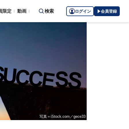
員限定
動画
検索
ログイン
会員登録
写真＝iStock.com／gece33