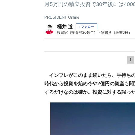
月5万円の積立投資で30年後には400
PRESIDENT Online
桶井 道
+フォロー
投資家（投資歴20数年）・物書き（著書6冊）
1
インフレがこのまま続いたら、手持ち
時代から投資を始め今や2億円の資産も間
するだけなのは確か。投資に対する誤っ