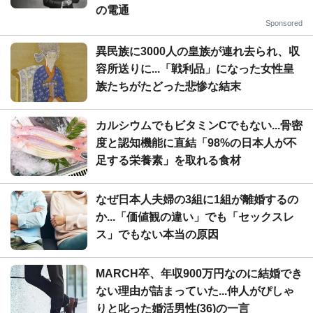
の電通
Sponsored
異民族に3000人の皇族が連れ去られ、収
容所送りに...「戦利品」になった女性皇
族たちがたどった悲惨な結末
カルシウムでもビタミンCでもない...骨密
度と認知機能に直結「98%の日本人が不
足する栄養素」を取れる食材
なぜ日本人夫婦の3組に1組が離婚するの
か...「価値観の違い」でも「セックスレ
ス」でもない本当の原因
MARCH卒、年収900万円なのに結婚でき
ない理由が詰まっていた...仲人がぴしゃ
りと叱った婚活男性(36)の一言