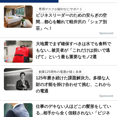
専用デスクが細やかにサポート
ビジネスリーダーのための安らぎの空
間…都心を離れて軽井沢の「シェア別
荘」へ！
Sponsored
大地震でまず確保すべきは水でも食料で
もない...被災者が「これだけは担いで逃
げて」という最も重要なモノ2選
創業125周年の電通が描く未来
125年磨き続けた課題解決力。多様な人
財の才能を掛け合わせて挑む、これから
の電通
Sponsored
仕事のデキない人ほどこの髪形をしてい
る...相手から全く信頼されない「ビジネ