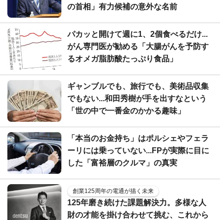
の首相」有力候補の意外な名前
パカッと開けて週に1、2個食べるだけ...
がん専門医が勧める「大腸がんを予防す
るオメガ脂肪酸たっぷり食品」
ギャンブルでも、旅行でも、美術品収集
でもない...和田秀樹が手を出すなという
「世の中で一番金のかかる趣味」
「本当のお金持ち」はポルシェやフェラ
ーリには乗っていない...FPが実際に目に
した「富裕層のクルマ」の真実
創業125周年の電通が描く未来
125年磨き続けた課題解決力。多様な人
財の才能を掛け合わせて挑む、これから