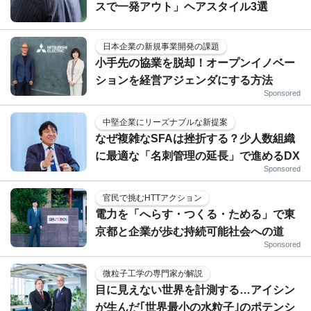
スで一発アウト」ヘアスタイル3選
日本企業の新規事業開発の課題
小手先の協業を脱却！オープンイノベー
ションを経営アジェンダにする方法
Sponsored
中堅企業にリーズナブルな新提案
なぜ複雑なSFAは挫折する？少人数組織
に最適な「名刺管理の延長」で進めるDX
Sponsored
官民で挑むHTTアクション
電力を「へらす・つくる・ためる」で東
京都と企業が歩む持続可能社会への道
Sponsored
微粒子工学の専門家が解説
目に見えない世界を計測する…アイシン
が生んだ｢世界最小の水粒子｣のポテンシ