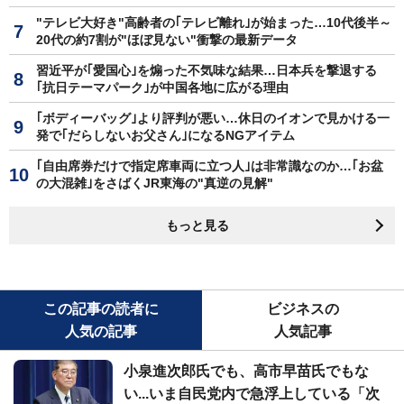
"テレビ大好き"高齢者の｢テレビ離れ｣が始まった…10代後半～
20代の約7割が"ほぼ見ない"衝撃の最新データ
習近平が｢愛国心｣を煽った不気味な結果…日本兵を撃退する
｢抗日テーマパーク｣が中国各地に広がる理由
｢ボディーバッグ｣より評判が悪い…休日のイオンで見かける一
発で｢だらしないお父さん｣になるNGアイテム
｢自由席券だけで指定席車両に立つ人｣は非常識なのか…｢お盆
の大混雑｣をさばくJR東海の"真逆の見解"
もっと見る
この記事の読者に
ビジネスの
人気の記事
人気記事
小泉進次郎氏でも、高市早苗氏でもな
い...いま自民党内で急浮上している「次