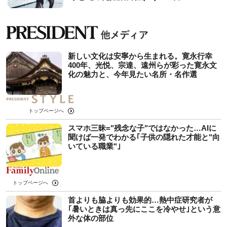
新しい文化は安寧から生まれる。寛永行幸
400年、光悦、宗達、遠州らが彩った寛永文
化の魅力と、今年見たい名所・名作選
トップページへ
スマホ三昧="残念な子"ではなかった…AIに
聞けば一発でわかる｢子供の隠れた才能と"向
いている職業"｣
トップページへ
首よりも脇よりも効果的…熱中症研究者が
｢暑いときは真っ先にここを冷やせ｣という意
外な体の部位