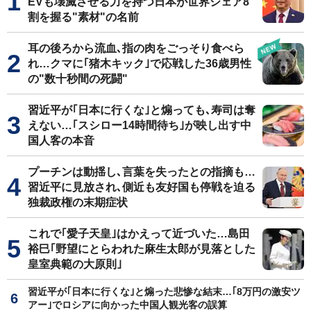
EVも壊滅させる力を持つ日本が世界シェア8
割を握る"素材"の名前
耳の後ろから流血､指の肉をごっそり食べら
れ…クマに｢猪木キック｣で応戦した36歳男性
の"数十秒間の死闘"
習近平が｢日本に行くな｣と煽っても､寿司は奪
えない…｢スシロー14時間待ち｣が映し出す中
国人客の本音
プーチンは動揺し､言葉を失ったとの指摘も…
習近平に見放され､側近も友好国も停戦を迫る
独裁政権の末期症状
これで｢愛子天皇｣はかえって近づいた…島田
裕巳｢野望にとらわれた麻生太郎が見落とした
皇室典範の大原則｣
習近平が｢日本に行くな｣と煽った悲惨な結末…｢8万円の激安ツ
アー｣でロシアに向かった中国人観光客の誤算