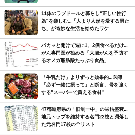
11体のラブドールと暮らし"正しい性行
為"を楽しむ...「人より人形を愛する男た
ち」が奇妙な生活を始めたワケ
パカッと開けて週に1、2個食べるだけ...
がん専門医が勧める「大腸がんを予防す
るオメガ脂肪酸たっぷり食品」
「牛乳だけ」よりずっと効果的...医師
「必ず一緒に摂って」と断言、骨を強く
する"スーパーで買える食材"
47都道府県の「旧制一中」の栄枯盛衰...
地元トップを維持する名門22校と凋落し
た元名門17校の全リスト