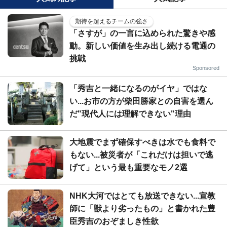
期待を超えるチームの強さ
「さすが」の一言に込められた驚きや感
動。新しい価値を生み出し続ける電通の
挑戦
Sponsored
「秀吉と一緒になるのがイヤ」ではな
い...お市の方が柴田勝家との自害を選ん
だ"現代人には理解できない"理由
大地震でまず確保すべきは水でも食料で
もない...被災者が「これだけは担いで逃
げて」という最も重要なモノ2選
NHK大河ではとても放送できない...宣教
師に「獣より劣ったもの」と書かれた豊
臣秀吉のおぞましき性欲