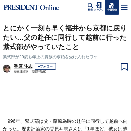
会員登録
検索
ログイン
とにかく一刻も早く福井から京都に戻り
たい…父の赴任に同行して越前に行った
紫式部がやっていたこと
紫式部が20歳も年上の貴族の求婚を受け入れたワケ
香原 斗志
+フォロー
歴史評論家、音楽評論家
996年、紫式部は父・藤原為時の赴任に同行して越前へ向
かった。歴史評論家の香原斗志さんは「1年ほど、彼女は越