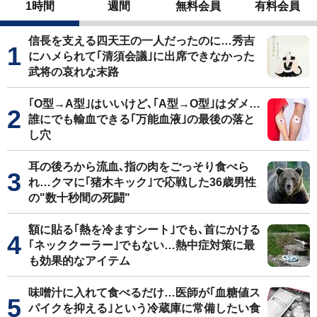
1時間
週間
無料会員
有料会員
信長を支える四天王の一人だったのに…秀吉
にハメられて｢清須会議｣に出席できなかった
武将の哀れな末路
｢O型→A型｣はいいけど､｢A型→O型｣はダメ…
誰にでも輸血できる｢万能血液｣の最後の落と
し穴
耳の後ろから流血､指の肉をごっそり食べら
れ…クマに｢猪木キック｣で応戦した36歳男性
の"数十秒間の死闘"
額に貼る｢熱を冷ますシート｣でも､首にかける
｢ネッククーラー｣でもない…熱中症対策に最
も効果的なアイテム
味噌汁に入れて食べるだけ…医師が｢血糖値ス
パイクを抑える｣という冷蔵庫に常備したい食