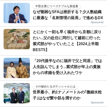
中堅企業にリーズナブルな新提案
なぜ複雑なSFAは挫折する？少人数組織
に最適な「名刺管理の延長」で進めるDX
Sponsored
とにかく一刻も早く福井から京都に戻り
たい...父の赴任に同行して越前に行った
紫式部がやっていたこと【2024上半期
BEST5】
「20代後半なのに福井で父と同居」では
人生詰んでしまう...紫式部が年上の貴族
からの求婚を受け入れたワケ
その秘めたるポテンシャルとは
世界最小、約1ナノメートルの｢微細水粒
子｣はなぜ髪や肌を潤すのか
Sponsored