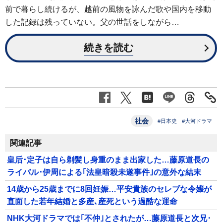
前で暮らし続けるが、越前の風物を詠んだ歌や国内を移動
した記録は残っていない。父の世話をしながら…
続きを読む
社会
#日本史
#大河ドラマ
関連記事
皇后･定子は自ら剃髪し身重のまま出家した…藤原道長の
ライバル･伊周による｢法皇暗殺未遂事件｣の意外な結末
14歳から25歳までに8回妊娠…平安貴族のセレブな令嬢が
直面した若年結婚と多産､産死という過酷な運命
NHK大河ドラマでは｢不仲｣とされたが…藤原道長と次兄･