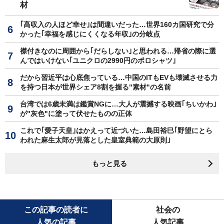
材
｢高収入の人ほど幸せ｣は間違いだった…世界160カ国研究で分
かった｢幸福を感じにくくなる年収｣の分岐点
襟付きなのに周囲から｢だらしない｣と思われる…帰省の際に選
んではいけない｢ユニクロの2990円のポロシャツ｣
だから習近平は心底焦っている…中国のITもEVも壊滅させる力
を持つ日本が世界シェア8割を握る"素材"の名前
台湾では6歳未満は鑑賞NGに…大人が震撼する映画｢ちいかわ｣
が"灰色"に塗って伏せたものの正体
これで｢愛子天皇｣はかえって近づいた…島田裕巳｢野望にとら
われた麻生太郎が見落とした皇室典範の大原則｣
もっと見る
この記事の読者に
社会の
人気の記事
人気記事