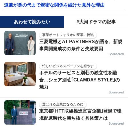
道兼が孫の代まで親密な関係を続けた意外な理由
あわせて読みたい
#大河ドラマの記事
事業ポートフォリオの変革に挑戦
三菱電機とAT PARTNERSが語る、新規
事業開発成功の条件と失敗要因
Sponsored
忙しいビジネスパーソンを癒やす
ホテルのサービスと別荘の独立性を融
合…シェア別荘｢GLAMDAY STYLE｣の
魅力
Sponsored
選ばれる企業になるために
東京都｢HTT取組推進宣言企業｣登録で環
境配慮時代を勝ち抜く具体策とは
Sponsored