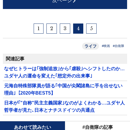
次ページ
1
2
3
4
5
ライフ
#映画
#自衛隊
関連記事
なぜヒトラーは｢強制追放｣から｢虐殺｣へシフトしたのか…
ユダヤ人の運命を変えた｢想定外の出来事｣
元海自特殊部隊員が語る｢中国が尖閣諸島に手を出せない
理由｣【2020年BEST5】
日本が｢"自称"民主主義国家｣なのがよくわかる…ユダヤ人
哲学者が見た､日本とナチスドイツの共通点
あわせて読みたい
#自衛隊の記事