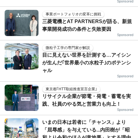
Sponsored
事業ポートフォリオの変革に挑戦
三菱電機とAT PARTNERSが語る、新規
事業開発成功の条件と失敗要因
Sponsored
微粒子工学の専門家が解説
目に見えない世界を計測する…アイシン
が生んだ｢世界最小の水粒子｣のポテンシ
ャル
Sponsored
東京都｢HTT取組推進宣言企業｣
リサイクル企業が節電・発電・蓄電を実
践、社員のやる気と営業力も向上！
Sponsored
いまの日本は若者に「チャンス」より
「屈辱感」を与えている...内田樹が「昭
和より令和のほうが意地悪」とする理由