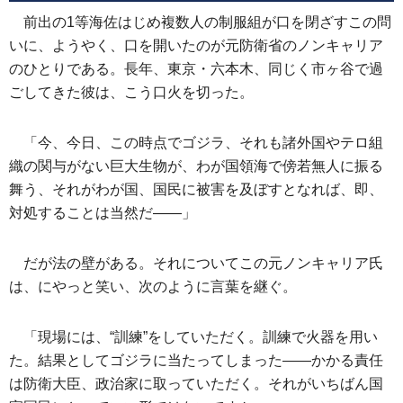
前出の1等海佐はじめ複数人の制服組が口を閉ざすこの問
いに、ようやく、口を開いたのが元防衛省のノンキャリア
のひとりである。長年、東京・六本木、同じく市ヶ谷で過
ごしてきた彼は、こう口火を切った。
「今、今日、この時点でゴジラ、それも諸外国やテロ組
織の関与がない巨大生物が、わが国領海で傍若無人に振る
舞う、それがわが国、国民に被害を及ぼすとなれば、即、
対処することは当然だ――」
だが法の壁がある。それについてこの元ノンキャリア氏
は、にやっと笑い、次のように言葉を継ぐ。
「現場には、“訓練”をしていただく。訓練で火器を用い
た。結果としてゴジラに当たってしまった――かかる責任
は防衛大臣、政治家に取っていただく。それがいちばん国