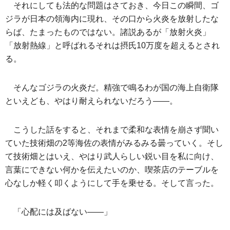
それにしても法的な問題はさておき、今日この瞬間、ゴ
ジラが日本の領海内に現れ、その口から火炎を放射したな
らば、たまったものではない。諸説あるが「放射火炎」
「放射熱線」と呼ばれるそれは摂氏10万度を超えるとされ
る。
そんなゴジラの火炎だ。精強で鳴るわが国の海上自衛隊
といえども、やはり耐えられないだろう――。
こうした話をすると、それまで柔和な表情を崩さず聞い
ていた技術畑の2等海佐の表情がみるみる曇っていく。そし
て技術畑とはいえ、やはり武人らしい鋭い目を私に向け、
言葉にできない何かを伝えたいのか、喫茶店のテーブルを
心なしか軽く叩くようにして手を乗せる。そして言った。
「心配には及ばない――」