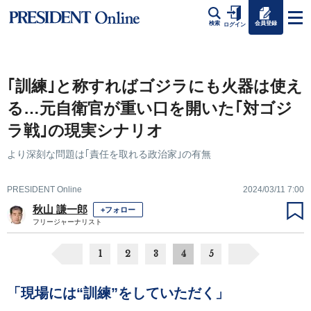
会員登録
検索
ログイン
｢訓練｣と称すればゴジラにも火器は使え
る…元自衛官が重い口を開いた｢対ゴジ
ラ戦｣の現実シナリオ
より深刻な問題は｢責任を取れる政治家｣の有無
PRESIDENT Online
2024/03/11 7:00
秋山 謙一郎
+フォロー
フリージャーナリスト
1
2
3
4
5
「現場には“訓練”をしていただく」