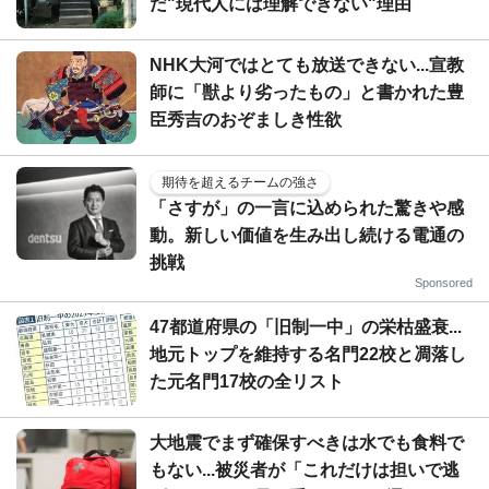
だ"現代人には理解できない"理由
NHK大河ではとても放送できない...宣教
師に「獣より劣ったもの」と書かれた豊
臣秀吉のおぞましき性欲
期待を超えるチームの強さ
「さすが」の一言に込められた驚きや感
動。新しい価値を生み出し続ける電通の
挑戦
Sponsored
47都道府県の「旧制一中」の栄枯盛衰...
地元トップを維持する名門22校と凋落し
た元名門17校の全リスト
大地震でまず確保すべきは水でも食料で
もない...被災者が「これだけは担いで逃