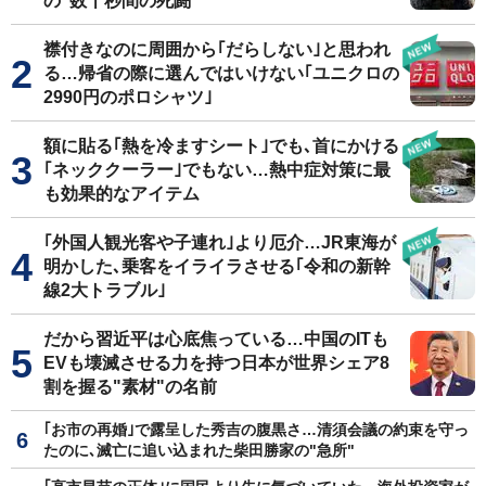
の"数十秒間の死闘"
襟付きなのに周囲から｢だらしない｣と思われ
る…帰省の際に選んではいけない｢ユニクロの
2990円のポロシャツ｣
額に貼る｢熱を冷ますシート｣でも､首にかける
｢ネッククーラー｣でもない…熱中症対策に最
も効果的なアイテム
｢外国人観光客や子連れ｣より厄介…JR東海が
明かした､乗客をイライラさせる｢令和の新幹
線2大トラブル｣
だから習近平は心底焦っている…中国のITも
EVも壊滅させる力を持つ日本が世界シェア8
割を握る"素材"の名前
｢お市の再婚｣で露呈した秀吉の腹黒さ…清須会議の約束を守っ
たのに､滅亡に追い込まれた柴田勝家の"急所"