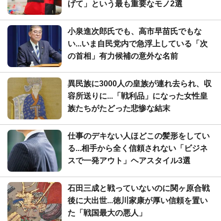
げて」という最も重要なモノ2選
小泉進次郎氏でも、高市早苗氏でもな
い...いま自民党内で急浮上している「次
の首相」有力候補の意外な名前
異民族に3000人の皇族が連れ去られ、収
容所送りに...「戦利品」になった女性皇
族たちがたどった悲惨な結末
仕事のデキない人ほどこの髪形をしてい
る...相手から全く信頼されない「ビジネ
スで一発アウト」ヘアスタイル3選
石田三成と戦っていないのに関ヶ原合戦
後に大出世...徳川家康が厚い信頼を置い
た「戦国最大の悪人」