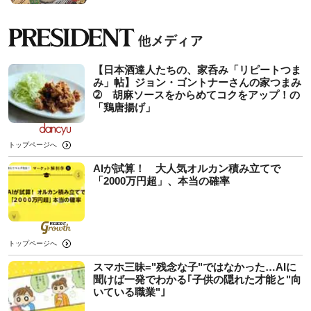
【日本酒達人たちの、家呑み「リピートつま
み」帖】ジョン・ゴントナーさんの家つまみ
➁ 胡麻ソースをからめてコクをアップ！の
「鶏唐揚げ」
トップページへ
AIが試算！ 大人気オルカン積み立てで
「2000万円超」、本当の確率
トップページへ
スマホ三昧="残念な子"ではなかった…AIに
聞けば一発でわかる｢子供の隠れた才能と"向
いている職業"｣