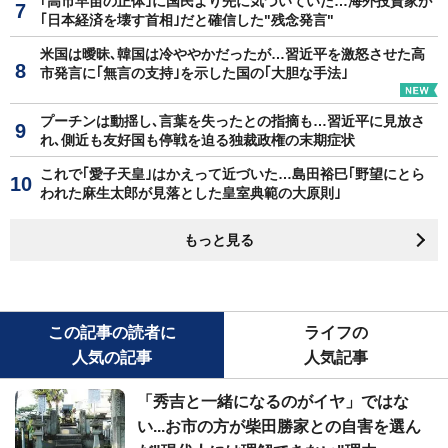
｢高市早苗の正体｣に国民より先に気づいていた…海外投資家が
｢日本経済を壊す首相｣だと確信した"残念発言"
米国は曖昧､韓国は冷ややかだったが…習近平を激怒させた高
市発言に｢無言の支持｣を示した国の｢大胆な手法｣
プーチンは動揺し､言葉を失ったとの指摘も…習近平に見放さ
れ､側近も友好国も停戦を迫る独裁政権の末期症状
これで｢愛子天皇｣はかえって近づいた…島田裕巳｢野望にとら
われた麻生太郎が見落とした皇室典範の大原則｣
もっと見る
この記事の読者に
ライフの
人気の記事
人気記事
「秀吉と一緒になるのがイヤ」ではな
い...お市の方が柴田勝家との自害を選ん