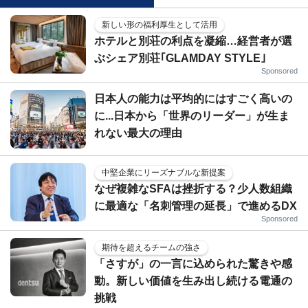
新しい形の福利厚生として活用
ホテルと別荘の利点を凝縮…経営者が選
ぶシェア別荘｢GLAMDAY STYLE｣
Sponsored
日本人の能力は平均的にはすごく高いの
に...日本から「世界のリーダー」が生ま
れない最大の理由
中堅企業にリーズナブルな新提案
なぜ複雑なSFAは挫折する？少人数組織
に最適な「名刺管理の延長」で進めるDX
Sponsored
期待を超えるチームの強さ
「さすが」の一言に込められた驚きや感
動。新しい価値を生み出し続ける電通の
挑戦