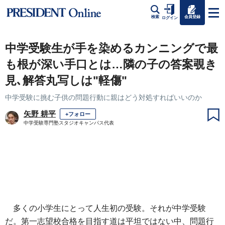
会員登録
検索
ログイン
中学受験生が手を染めるカンニングで最
も根が深い手口とは…隣の子の答案覗き
見､解答丸写しは"軽傷"
中学受験に挑む子供の問題行動に親はどう対処すればいいのか
矢野 耕平
+フォロー
中学受験専門塾スタジオキャンパス代表
多くの小学生にとって人生初の受験。それが中学受験
だ。第一志望校合格を目指す道は平坦ではない中、問題行