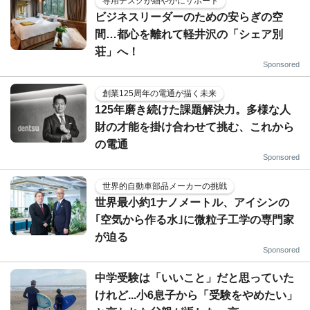
専用デスクが細やかにサポート
ビジネスリーダーのための安らぎの空
間…都心を離れて軽井沢の「シェア別
荘」へ！
Sponsored
創業125周年の電通が描く未来
125年磨き続けた課題解決力。多様な人
財の才能を掛け合わせて挑む、これから
の電通
Sponsored
世界的自動車部品メーカーの挑戦
世界最小約1ナノメートル、アイシンの
｢空気から作る水｣に微粒子工学の専門家
が迫る
Sponsored
中学受験は「いいこと」だと思っていた
けれど...小6息子から「受験をやめたい」