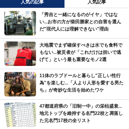
人気の記事
人気記事
「秀吉と一緒になるのがイヤ」ではな
い...お市の方が柴田勝家との自害を選ん
だ"現代人には理解できない"理由
大地震でまず確保すべきは水でも食料で
もない...被災者が「これだけは担いで逃
げて」という最も重要なモノ2選
11体のラブドールと暮らし"正しい性行
為"を楽しむ...「人より人形を愛する男た
ち」が奇妙な生活を始めたワケ
47都道府県の「旧制一中」の栄枯盛衰...
地元トップを維持する名門22校と凋落し
た元名門17校の全リスト