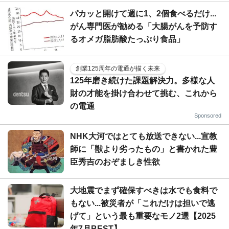
パカッと開けて週に1、2個食べるだけ...
がん専門医が勧める「大腸がんを予防す
るオメガ脂肪酸たっぷり食品」
創業125周年の電通が描く未来
125年磨き続けた課題解決力。多様な人
財の才能を掛け合わせて挑む、これから
の電通
Sponsored
NHK大河ではとても放送できない...宣教
師に「獣より劣ったもの」と書かれた豊
臣秀吉のおぞましき性欲
大地震でまず確保すべきは水でも食料で
もない...被災者が「これだけは担いで逃
げて」という最も重要なモノ2選【2025
年7月BEST】