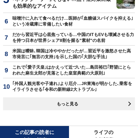
も効果的なアイテム
味噌汁に入れて食べるだけ…医師が｢血糖値スパイクを抑える｣
という冷蔵庫に常備したい食材
だから習近平は心底焦っている…中国のITもEVも壊滅させる力
を持つ日本が世界シェア8割を握る"素材"の名前
米国は曖昧､韓国は冷ややかだったが…習近平を激怒させた高
市発言に｢無言の支持｣を示した国の｢大胆な手法｣
これで｢愛子天皇｣はかえって近づいた…島田裕巳｢野望にとら
われた麻生太郎が見落とした皇室典範の大原則｣
｢外国人観光客や子連れ｣より厄介…JR東海が明かした､乗客を
イライラさせる｢令和の新幹線2大トラブル｣
もっと見る
この記事の読者に
ライフの