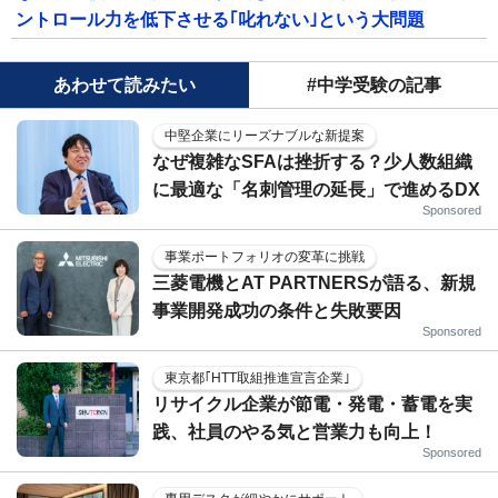
ントロール力を低下させる｢叱れない｣という大問題
あわせて読みたい
#中学受験の記事
中堅企業にリーズナブルな新提案
なぜ複雑なSFAは挫折する？少人数組織
に最適な「名刺管理の延長」で進めるDX
Sponsored
事業ポートフォリオの変革に挑戦
三菱電機とAT PARTNERSが語る、新規
事業開発成功の条件と失敗要因
Sponsored
東京都｢HTT取組推進宣言企業｣
リサイクル企業が節電・発電・蓄電を実
践、社員のやる気と営業力も向上！
Sponsored