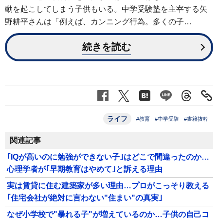
動を起こしてしまう子供もいる。中学受験塾を主宰する矢
野耕平さんは「例えば、カンニング行為。多くの子…
続きを読む
ライフ
#教育
#中学受験
#書籍抜粋
関連記事
｢IQが高いのに勉強ができない子｣はどこで間違ったのか…
心理学者が｢早期教育はやめて｣と訴える理由
実は賃貸に住む建築家が多い理由…プロがこっそり教える
｢住宅会社が絶対に言わない"住まい"の真実｣
なぜ小学校で"暴れる子"が増えているのか…子供の自己コ