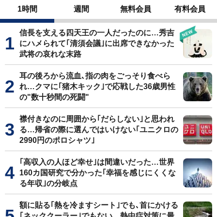
1時間
週間
無料会員
有料会員
信長を支える四天王の一人だったのに…秀吉
にハメられて｢清須会議｣に出席できなかった
武将の哀れな末路
耳の後ろから流血､指の肉をごっそり食べら
れ…クマに｢猪木キック｣で応戦した36歳男性
の"数十秒間の死闘"
襟付きなのに周囲から｢だらしない｣と思われ
る…帰省の際に選んではいけない｢ユニクロの
2990円のポロシャツ｣
｢高収入の人ほど幸せ｣は間違いだった…世界
160カ国研究で分かった｢幸福を感じにくくな
る年収｣の分岐点
額に貼る｢熱を冷ますシート｣でも､首にかける
｢ネッククーラー｣でもない…熱中症対策に最