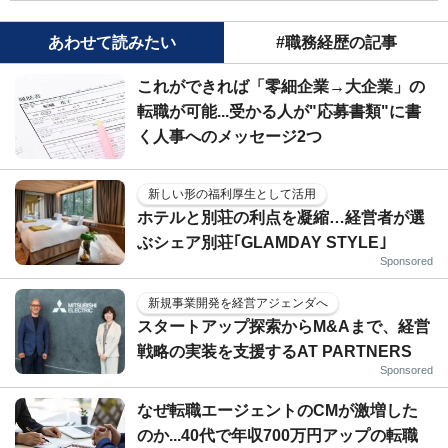
あわせて読みたい
#職務経歴の記事
これができれば「零細企業→大企業」の
転職が可能...受かる人が"応募書類"に書
く人事へのメッセージ2つ
新しい形の福利厚生として活用
ホテルと別荘の利点を凝縮…経営者が選
ぶシェア別荘｢GLAMDAY STYLE｣
Sponsored
新規事業開発を経営アジェンダへ
スタートアップ探索からM&Aまで、経営
戦略の実装を支援するAT PARTNERS
Sponsored
なぜ転職エージェントのCMが激増した
のか...40代で年収700万円アップの転職