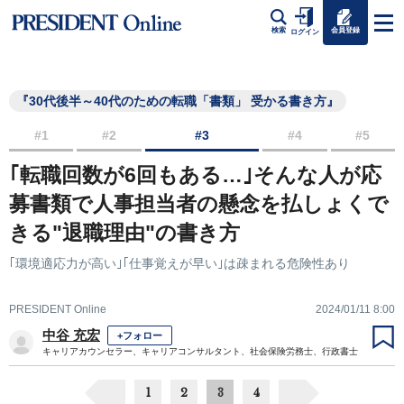
会員登録
検索
ログイン
『30代後半～40代のための転職「書類」 受かる書き方』
#1
#2
#3
#4
#5
｢転職回数が6回もある…｣そんな人が応
募書類で人事担当者の懸念を払しょくで
きる"退職理由"の書き方
｢環境適応力が高い｣｢仕事覚えが早い｣は疎まれる危険性あり
PRESIDENT Online
2024/01/11 8:00
中谷 充宏
+フォロー
キャリアカウンセラー、キャリアコンサルタント、社会保険労務士、行政書士
1
2
3
4