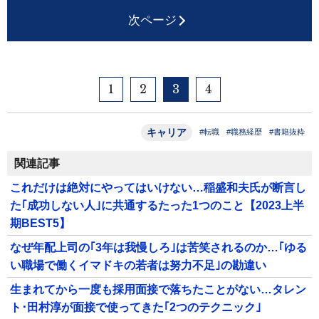
次ページ
1
2
3
4
キャリア
#転職
#職務経歴
#書籍抜粋
関連記事
これだけは絶対にやってはいけない…稲盛和夫氏が断言し
た｢成功しない人｣に共通するたった1つのこと【2023上半
期BEST5】
なぜ年配上司の｢3年は我慢しろ｣は苦笑されるのか…｢ゆる
い職場で働くイマドキの若者は努力不足｣の勘違い
生まれてから一度も採用面接で落ちたことがない…タレン
ト･田村淳が面接で使ってきた｢2つのテクニック｣