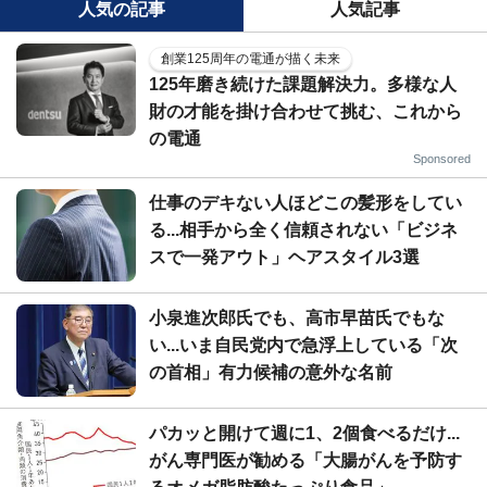
人気の記事
人気記事
創業125周年の電通が描く未来
125年磨き続けた課題解決力。多様な人
財の才能を掛け合わせて挑む、これから
の電通
Sponsored
仕事のデキない人ほどこの髪形をしてい
る...相手から全く信頼されない「ビジネ
スで一発アウト」ヘアスタイル3選
小泉進次郎氏でも、高市早苗氏でもな
い...いま自民党内で急浮上している「次
の首相」有力候補の意外な名前
パカッと開けて週に1、2個食べるだけ...
がん専門医が勧める「大腸がんを予防す