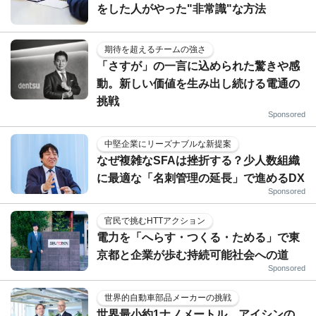
をした人がやった"非常識"な方法
期待を超えるチームの強さ
「さすが」の一言に込められた驚きや感
動。新しい価値を生み出し続ける電通の
挑戦
Sponsored
中堅企業にリーズナブルな新提案
なぜ複雑なSFAは挫折する？少人数組織
に最適な「名刺管理の延長」で進めるDX
Sponsored
官民で挑むHTTアクション
電力を「へらす・つくる・ためる」で東
京都と企業が歩む持続可能社会への道
Sponsored
世界的自動車部品メーカーの挑戦
世界最小約1ナノメートル、アイシンの