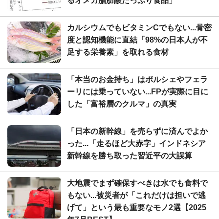
るオメガ脂肪酸たっぷり食品」
カルシウムでもビタミンCでもない...骨密
度と認知機能に直結「98%の日本人が不
足する栄養素」を取れる食材
「本当のお金持ち」はポルシェやフェラ
ーリには乗っていない...FPが実際に目に
した「富裕層のクルマ」の真実
「日本の新幹線」を売らずに済んでよか
った...「走るほど大赤字」インドネシア
新幹線を勝ち取った習近平の大誤算
大地震でまず確保すべきは水でも食料で
もない...被災者が「これだけは担いで逃
げて」という最も重要なモノ2選【2025