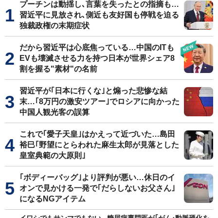
プーチンは動揺し､言葉を失ったとの指摘も…
習近平に見放され､側近も友好国も停戦を迫る
独裁政権の末期症状
だから習近平は心底焦っている…中国のITも
EVも壊滅させる力を持つ日本が世界シェア8
割を握る"素材"の名前
習近平が｢日本に行くな｣と煽った悲惨な結
末…｢8万円の激安ツアー｣でロシアに向かった
中国人観光客の誤算
これで｢愛子天皇｣はかえって近づいた…島田
裕巳｢野望にとらわれた麻生太郎が見落とした
皇室典範の大原則｣
｢ボディーバッグ｣より評判が悪い…休日のイ
オンで見かける一発で｢だらしないお父さん｣
になるNGアイテム