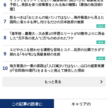
イワシでもサンマでもない...糖尿病専門医が｢がん･動脈硬化を
予防し､美肌を保つ栄養素をとれる魚の種類｣【最強の魚活術3
選】
怒るべきは｢おじさんの短パン｣ではない…海外報道から見えた
国民に省エネを押し付けるだけの日本政府の無策
｢進学校→慶應大→大企業｣の学歴エリートが10数年ぶりに再会
した"元不良の友人"に打ちのめされたワケ
エビやカニを想わせる濃密な旨味とコク…近所の公園でタダで
採れる｢今が旬｣な高級食材の名前
地方衰退の一番の原因は｢人口減少｣ではない…山口の超富裕層
が｢住民税43億円｣をまるっと抱えて移住した理由
もっと見る
この記事の読者に
キャリアの