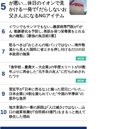
が悪い…休日のイオンで見
かける一発で｢だらしないお
父さん｣になるNGアイテム
イワシでもサンマでもない...糖尿病専門医が｢が
ん･動脈硬化を予防し､美肌を保つ栄養素をとれる
魚の種類｣【最強の魚活術3選】
怒るべきは｢おじさんの短パン｣ではない…海外報
道から見えた国民に省エネを押し付けるだけの日
本政府の無策
｢進学校→慶應大→大企業｣の学歴エリートが10数
年ぶりに再会した"元不良の友人"に打ちのめされ
たワケ
習近平が｢日本に売るな｣と煽った翌日にバレた…
日本企業に6割を握られていた"中国の半導体"の
意外な急所
地方衰退の一番の原因は｢人口減少｣ではない…山
口の超富裕層が｢住民税43億円｣をまるっと抱えて
移住した理由