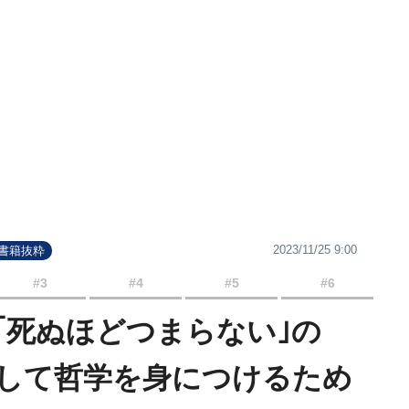
2023/11/25 9:00
#書籍抜粋
#3
#4
#5
#6
｢死ぬほどつまらない｣の
して哲学を身につけるため