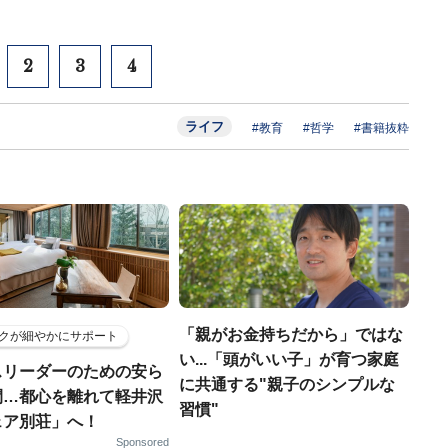
2
3
4
ライフ
#教育
#哲学
#書籍抜粋
「親がお金持ちだから」ではな
クが細やかにサポート
い...「頭がいい子」が育つ家庭
スリーダーのための安ら
に共通する"親子のシンプルな
間…都心を離れて軽井沢
習慣"
ェア別荘」へ！
Sponsored