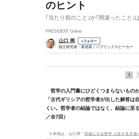
のヒント
｢当たり前のこと｣か｢間違ったこと｣
PRESIDENT Online
山口 周
+フォロー
独立研究者・著述家／パブリックスピーカー
1
哲学の入門書にひどくつまらないもの
「古代ギリシアの哲学者が出した解答は
くい。哲学者の結論ではなく、結論に至る
／全7回）
※本稿は、山口周『
武器になる哲学 人生を生き抜