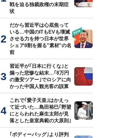
戦を迫る独裁政権の末期症
状
だから習近平は心底焦って
いる…中国のITもEVも壊滅
させる力を持つ日本が世界
シェア8割を握る"素材"の名
前
習近平が｢日本に行くな｣と
煽った悲惨な結末…｢8万円
の激安ツアー｣でロシアに向
かった中国人観光客の誤算
これで｢愛子天皇｣はかえっ
て近づいた…島田裕巳｢野望
にとらわれた麻生太郎が見
落とした皇室典範の大原則｣
｢ボディーバッグ｣より評判