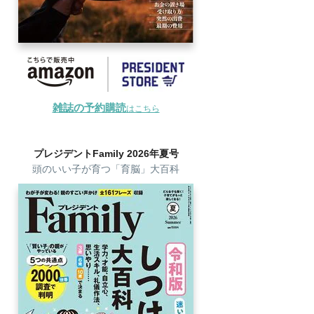
雑誌の予約購読
はこちら
プレジデントFamily 2026年夏号
頭のいい子が育つ「育脳」大百科