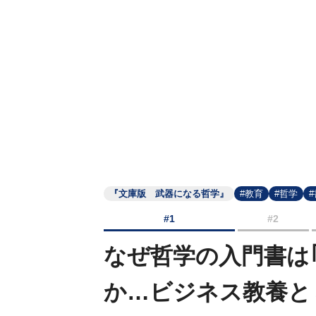
『文庫版 武器になる哲学』
#教育
#哲学
#1
#2
なぜ哲学の入門書は
か…ビジネス教養と