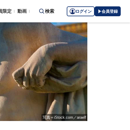
員限定
動画
検索
ログイン
会員登録
写真＝iStock.com／araelf