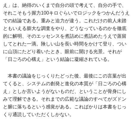
え」は、納得のいくまで自分の頭で考えて、自分の手で、
それこそもう握力100キロぐらいでロジックをつかんだうえ
での結論である。重みと迫力が違う。これだけの前人未踏
ともいえる膨大な調査をやり、どうなっているのかを徹底
的に解明、そのエッセンスを煮詰めに煮詰めたうえで蒸留
してとれた一滴。険しい山を長い時間をかけて登り、つい
に山頂にたどり着いたとき、眼前に開ける光景。それが
「日ごろの心構え」という結論に凝縮されている。
本書の議論をじっくりたどった後、最後にこの言葉が出
てくると、システムの創発と進化の本質が「日ごろの心構
え」としか言いようがないものだ、ということが骨身にし
みて理解できる。それまでの広範な議論のすべてがズドン
と腑に落ちるという感覚がある。こればかりは本書をじっ
くり通読していただくしかない。