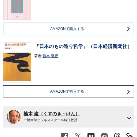
AMAZONで購入する
『日本のもの造り哲学』（日本経済新聞社）
著者
藤本 隆宏
AMAZONで購入する
楠木 建（くすのき・けん）
一橋大学ビジネススクール特任教授