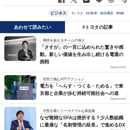
ビジネス
#トヨタ
#自動車・輸送機器
#戦略
あわせて読みたい
#トヨタの記事
期待を超えるチームの強さ
「さすが」の一言に込められた驚きや感
動。新しい価値を生み出し続ける電通の
挑戦
Sponsored
官民で挑むHTTアクション
電力を「へらす・つくる・ためる」で東
京都と企業が歩む持続可能社会への道
Sponsored
中堅企業にリーズナブルな新提案
なぜ複雑なSFAは挫折する？少人数組織
に最適な「名刺管理の延長」で進めるDX