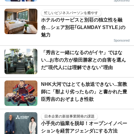
Sponsored
忙しいビジネスパーソンを癒やす
ホテルのサービスと別荘の独立性を融
合…シェア別荘｢GLAMDAY STYLE｣の
魅力
Sponsored
「秀吉と一緒になるのがイヤ」ではな
い...お市の方が柴田勝家との自害を選ん
だ"現代人には理解できない"理由
NHK大河ではとても放送できない...宣教
師に「獣より劣ったもの」と書かれた豊
臣秀吉のおぞましき性欲
日本企業の新規事業開発の課題
小手先の協業を脱却！オープンイノベー
ションを経営アジェンダにする方法