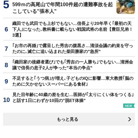
599ｍの高尾山で年間100件超の遭難事故を起
こしている"張本人"
織田でも武田でも上杉でもない…信長より20年早く｢最初の天
下人｣になった､教科書に載らない戦国武将の名前【豊臣兄弟！
3選】
｢お市の再婚｣で露呈した秀吉の腹黒さ…清須会議の約束を守っ
たのに､滅亡に追い込まれた柴田勝家の"急所"
｢織田家の後継者選び｣でも｢秀吉の一人勝ち｣でもない…清洲会
議で信長の息子2人が争った"本当の争点"
不足すると｢うつ病｣が増え､子どものIQに影響…東大教授｢脳の
ために欠かせないスーパーにある食材｣
見た目年齢に40歳の差を生む…医師が｢太りにくい体をつくる｣
と話す1日にわずか10回の"脱ET体操"
もっと見る