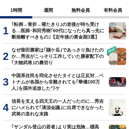
1時間
週間
無料会員
有料会員
｢転倒→骨折→寝たきり｣の老後が待ち受け
る…医師･和田秀樹｢60代になったら真っ先に
断捨離すべきもの｣【定年後の黄金期3選】
なぜ柴田勝家は｢賤ケ岳｣であっさり負けたの
か…秀吉がこっそり工作していた勝家配下の
｢大物武将｣の裏切り
中国系住民を同化させたタイとは正反対…ベ
トナムが各国から非難されても｢華僑100万
人｣を国外追放したワケ
信長を支える四天王の一人だったのに…秀吉
にハメられて｢清須会議｣に出席できなかった
武将の哀れな末路
｢サンダル登山の若者｣より実は危険…標高