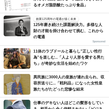
るオメガ脂肪酸たっぷり食品」
創業125周年の電通が描く未来
125年磨き続けた課題解決力。多様な人
財の才能を掛け合わせて挑む、これから
の電通
Sponsored
11体のラブドールと暮らし"正しい性行
為"を楽しむ...「人より人形を愛する男た
ち」が奇妙な生活を始めたワケ
異民族に3000人の皇族が連れ去られ、収
容所送りに...「戦利品」になった女性皇
族たちがたどった悲惨な結末
仕事のデキない人ほどこの髪形をしてい
る...相手から全く信頼されない「ビジネ