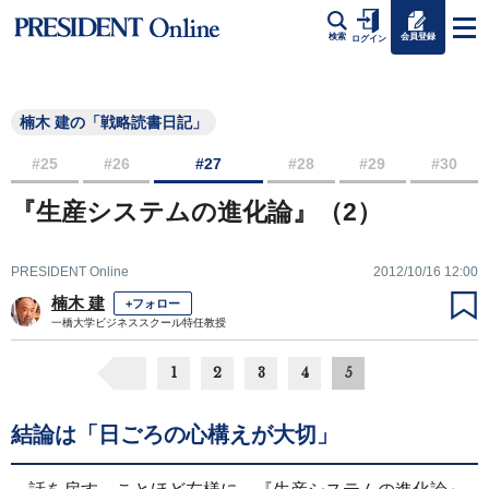
会員登録
検索
ログイン
楠木 建の「戦略読書日記」
#25
#26
#27
#28
#29
#30
『生産システムの進化論』（2）
PRESIDENT Online
2012/10/16 12:00
楠木 建
+フォロー
一橋大学ビジネススクール特任教授
1
2
3
4
5
結論は「日ごろの心構えが大切」