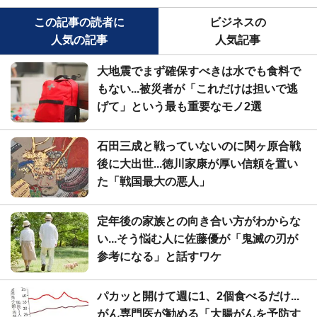
この記事の読者に
ビジネスの
人気の記事
人気記事
大地震でまず確保すべきは水でも食料で
もない...被災者が「これだけは担いで逃
げて」という最も重要なモノ2選
石田三成と戦っていないのに関ヶ原合戦
後に大出世...徳川家康が厚い信頼を置い
た「戦国最大の悪人」
定年後の家族との向き合い方がわからな
い...そう悩む人に佐藤優が「鬼滅の刃が
参考になる」と話すワケ
パカッと開けて週に1、2個食べるだけ...
がん専門医が勧める「大腸がんを予防す