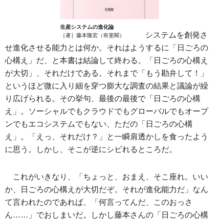
生産システムの進化論
システムを創発さ
［著］藤本隆宏（有斐閣）
せ進化させる能力とは何か。それはようするに「日ごろの
心構え」だ、と本書は結論して終わる。「日ごろの心構え
が大切」、それだけである。それまで「もう勘弁して！」
というほど微に入り細を穿つ膨大な調査の結果と議論が繰
り広げられる。その挙句、最後の最後で「日ごろの心構
え」。ソーシャルでもクラウドでもグローバルでもオープ
ンでもエコシステムでもない、ただの「日ごろの心構
え」。「えっ、それだけ？」と一瞬肩透かしを食ったよう
に思う。しかし、そこが逆にシビれるところだ。
これがいきなり、「ちょっと、おまえ、そこ座れ。いい
か、日ごろの心構えが大切だぞ。それが進化能力だ」なん
て言われたのであれば、「何言ってんだ、このおっさ
ん……」でおしまいだ。しかし藤本さんの「日ごろの心構