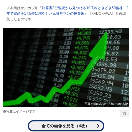
※本稿はかぶカブキ『
決算書3分速読から見つける10倍株ときどき50倍株 2
年で資産を17.5倍に増やした元証券マンの投資術
』（KADOKAWA）を再編
集したものです。
写真＝iStock.com／hernan4429
※写真はイメージです
全ての画像を見る（4枚）