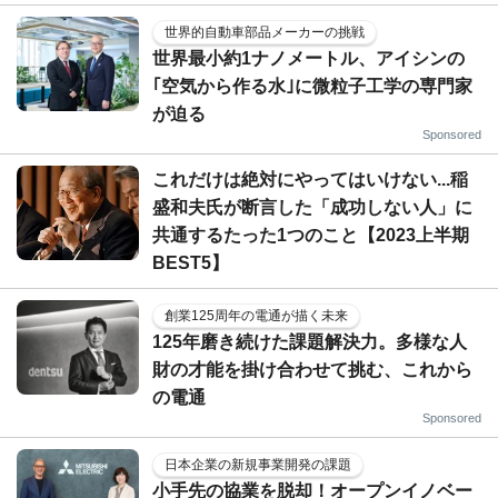
世界的自動車部品メーカーの挑戦
世界最小約1ナノメートル、アイシンの
｢空気から作る水｣に微粒子工学の専門家
が迫る
Sponsored
これだけは絶対にやってはいけない...稲
盛和夫氏が断言した「成功しない人」に
共通するたった1つのこと【2023上半期
BEST5】
創業125周年の電通が描く未来
125年磨き続けた課題解決力。多様な人
財の才能を掛け合わせて挑む、これから
の電通
Sponsored
日本企業の新規事業開発の課題
小手先の協業を脱却！オープンイノベー