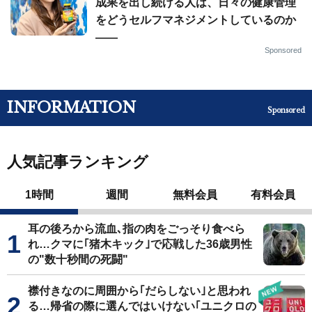
成果を出し続ける人は、日々の健康管理
をどうセルフマネジメントしているのか
——
Sponsored
INFORMATION
Sponsored
人気記事ランキング
1時間
週間
無料会員
有料会員
耳の後ろから流血､指の肉をごっそり食べら
れ…クマに｢猪木キック｣で応戦した36歳男性
の"数十秒間の死闘"
襟付きなのに周囲から｢だらしない｣と思われ
る…帰省の際に選んではいけない｢ユニクロの