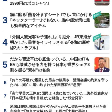
2990円のポロシャツ｣
額に貼る｢熱を冷ますシート｣でも､首にかける
｢ネッククーラー｣でもない…熱中症対策に最
も効果的なアイテム
｢外国人観光客や子連れ｣より厄介…JR東海が
明かした､乗客をイライラさせる｢令和の新幹
線2大トラブル｣
だから習近平は心底焦っている…中国のITも
EVも壊滅させる力を持つ日本が世界シェア8
割を握る"素材"の名前
｢お市の再婚｣で露呈した秀吉の腹黒さ…清須会議の約束を守っ
たのに､滅亡に追い込まれた柴田勝家の"急所"
｢高市早苗の正体｣に国民より先に気づいていた…海外投資家が
｢日本経済を壊す首相｣だと確信した"残念発言"
米国は曖昧､韓国は冷ややかだったが…習近平を激怒させた高
市発言に｢無言の支持｣を示した国の｢大胆な手法｣