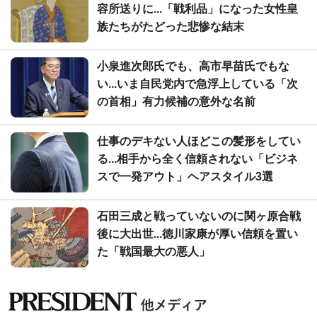
容所送りに...「戦利品」になった女性皇
族たちがたどった悲惨な結末
小泉進次郎氏でも、高市早苗氏でもな
い...いま自民党内で急浮上している「次
の首相」有力候補の意外な名前
仕事のデキない人ほどこの髪形をしてい
る...相手から全く信頼されない「ビジネ
スで一発アウト」ヘアスタイル3選
石田三成と戦っていないのに関ヶ原合戦
後に大出世...徳川家康が厚い信頼を置い
た「戦国最大の悪人」