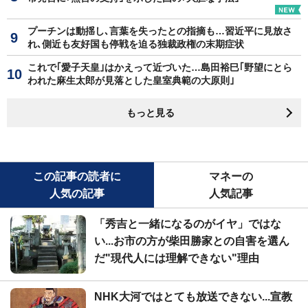
プーチンは動揺し､言葉を失ったとの指摘も…習近平に見放さ
れ､側近も友好国も停戦を迫る独裁政権の末期症状
これで｢愛子天皇｣はかえって近づいた…島田裕巳｢野望にとら
われた麻生太郎が見落とした皇室典範の大原則｣
もっと見る
この記事の読者に
マネーの
人気の記事
人気記事
「秀吉と一緒になるのがイヤ」ではな
い...お市の方が柴田勝家との自害を選ん
だ"現代人には理解できない"理由
NHK大河ではとても放送できない...宣教