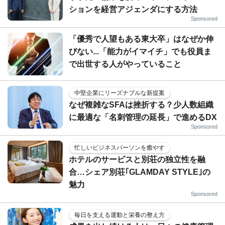
ションを経営アジェンダにする方法
Sponsored
「優秀で人望もある東大卒」はなぜか伸
びない...「能力がイマイチ」でも役員ま
で出世する人がやっていること
中堅企業にリーズナブルな新提案
なぜ複雑なSFAは挫折する？少人数組織
に最適な「名刺管理の延長」で進めるDX
Sponsored
忙しいビジネスパーソンを癒やす
ホテルのサービスと別荘の独立性を融
合…シェア別荘｢GLAMDAY STYLE｣の
魅力
Sponsored
毎日を支える運動と栄養の整え方