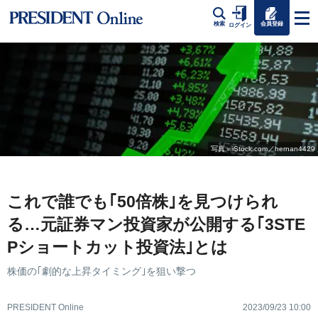
会員登録
検索
ログイン
写真＝iStock.com／hernan4429
これで誰でも｢50倍株｣を見つけられ
る…元証券マン投資家が公開する｢3STE
Pショートカット投資法｣とは
株価の｢劇的な上昇タイミング｣を狙い撃つ
PRESIDENT Online
2023/09/23 10:00