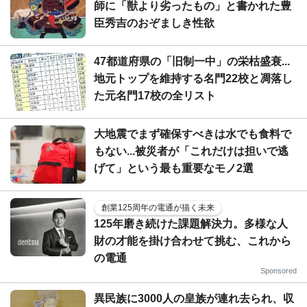
師に「獣より劣ったもの」と書かれた豊
臣秀吉のおぞましき性欲
47都道府県の「旧制一中」の栄枯盛衰...
地元トップを維持する名門22校と凋落し
た元名門17校の全リスト
大地震でまず確保すべきは水でも食料で
もない...被災者が「これだけは担いで逃
げて」という最も重要なモノ2選
創業125周年の電通が描く未来
125年磨き続けた課題解決力。多様な人
財の才能を掛け合わせて挑む、これから
の電通
Sponsored
異民族に3000人の皇族が連れ去られ、収