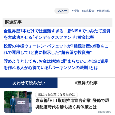
マネー
#投資
#株式投資
#書籍抜粋
関連記事
全世界型1本だけでは無難すぎる…新NISAでつみたて投資
を大成功させる｢インデックスファンド｣黄金比率
投資の神様ウォーレン･バフェットが｢相続財産の9割をこ
れで運用して｣と妻に指示した"超有望な投資先"
貯めようとしても､お金は絶対に貯まらない…本当に資産
を作れる人が心得ている｢パーキンソンの法則｣とは
あわせて読みたい
#投資の記事
選ばれる企業になるために
東京都｢HTT取組推進宣言企業｣登録で環
境配慮時代を勝ち抜く具体策とは
Sponsored