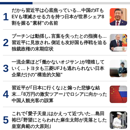
だから習近平は心底焦っている…中国のITも
EVも壊滅させる力を持つ日本が世界シェア8
割を握る"素材"の名前
プーチンは動揺し､言葉を失ったとの指摘も…
習近平に見放され､側近も友好国も停戦を迫る
独裁政権の末期症状
一流企業ほど｢働かないオジサン｣が増殖して
いく…トヨタも三菱UFJも逃れられない日本
企業だけの"構造的欠陥"
習近平が｢日本に行くな｣と煽った悲惨な結
末…｢8万円の激安ツアー｣でロシアに向かった
中国人観光客の誤算
これで｢愛子天皇｣はかえって近づいた…島田
裕巳｢野望にとらわれた麻生太郎が見落とした
皇室典範の大原則｣