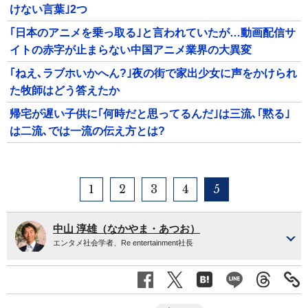
けない言葉｣2つ
｢日本のアニメを乗っ取る｣と言われていたが…動画配信サ
イトの赤字が止まらない中国アニメ業界の大異変
｢ねえ､ラブホいかへん?｣夜の街で家出少女に声をかけられ
た牧師はどう答えたか
帰宅が遅い子供に｢何時だと思ってるんだ｣は三流､｢黙る｣
は二流､では一流の伝え方とは?
1
2
3
4
5
中山 淳雄（なかやま・あつお）
エンタメ社会学者、Re entertainment社長