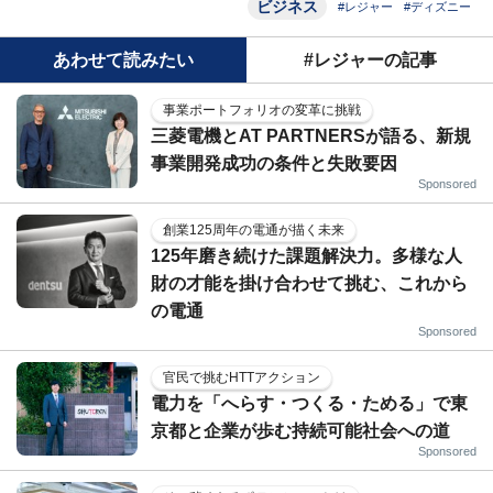
ビジネス
#レジャー
#ディズニー
あわせて読みたい
#レジャーの記事
事業ポートフォリオの変革に挑戦
三菱電機とAT PARTNERSが語る、新規
事業開発成功の条件と失敗要因
Sponsored
創業125周年の電通が描く未来
125年磨き続けた課題解決力。多様な人
財の才能を掛け合わせて挑む、これから
の電通
Sponsored
官民で挑むHTTアクション
電力を「へらす・つくる・ためる」で東
京都と企業が歩む持続可能社会への道
Sponsored