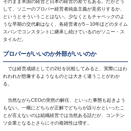
そのまま米国の経営と日本の経営の差でもある。だがどう
して、ソニーのプロパー経営者純血主義が見劣りするか、
というとそういうことはない。少なくともチャペックのよ
うな早期の交代劇はなく、各経営者が5～10年ほどのタイム
スパンでコンスタントに継承し続けているのがソニー・ス
タイルだ。
プロパーがいいのか外部がいいのか
では経営成績としての2社を比較してみると、実際にはわ
れわれが想像するようなものとは大きく違うことがわか
る。
当然ながらCEOの突然の解任、といった事態も起きよう
もない。一概にどちらが正解でどちらが誤りかといったこ
とが言えないのは組織経営では当然ある話だが、コンテン
ツ企業となるとさらにその複雑性は増す。