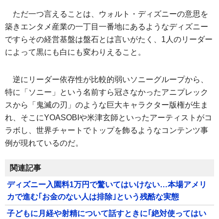
ただ一つ言えることは、ウォルト・ディズニーの意思を
築きエンタメ産業の一丁目一番地にあるようなディズニー
ですらその経営基盤は盤石とは言いがたく、1人のリーダー
によって黒にも白にも変わりえること。
逆にリーダー依存性が比較的弱いソニーグループから、
特に「ソニー」という名前すら冠さなかったアニプレック
スから「鬼滅の刃」のような巨大キャラクター版権が生ま
れ、そこにYOASOBIや米津玄師といったアーティストがコ
ラボし、世界チャートでトップを飾るようなコンテンツ事
例が現れているのだ。
関連記事
ディズニー入園料1万円で驚いてはいけない…本場アメリ
カで進む｢お金のない人は排除｣という残酷な実態
子どもに月経や射精について話すときに｢絶対使ってはい