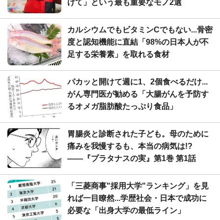
げて」という最も重要なモノ2選
カルシウムでもビタミンCでもない...骨密
度と認知機能に直結「98%の日本人が不
足する栄養素」を取れる食材
パカッと開けて週に1、2個食べるだけ...
がん専門医が勧める「大腸がんを予防す
るオメガ脂肪酸たっぷり食品」
胃腸炎と診断された子ども。母のために
痛みを我慢するも、本当の病気は!?
――『プラタナスの実』第1巻 第1話
「三菱商事"採用大学"ランキング」を見
れば一目瞭然...学歴社会・日本で成功に
必要な「出身大学の最低ライン」