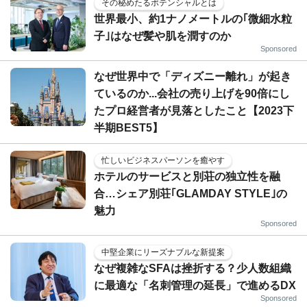
その秘めたるポテンシャルとは
世界最小、約1ナノメートルの｢微細水粒
子｣はなぜ髪や肌を潤すのか
Sponsored
なぜ世界中で「ディズニー離れ」が起き
ているのか...会社の売り上げを90倍にし
たプロ経営者が見落としたこと【2023下
半期BEST5】
忙しいビジネスパーソンを癒やす
ホテルのサービスと別荘の独立性を融
合…シェア別荘｢GLAMDAY STYLE｣の
魅力
Sponsored
中堅企業にリーズナブルな新提案
なぜ複雑なSFAは挫折する？少人数組織
に最適な「名刺管理の延長」で進めるDX
Sponsored