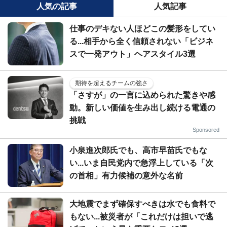
人気の記事
人気記事
仕事のデキない人ほどこの髪形をしてい
る...相手から全く信頼されない「ビジネ
スで一発アウト」ヘアスタイル3選
期待を超えるチームの強さ
「さすが」の一言に込められた驚きや感
動。新しい価値を生み出し続ける電通の
挑戦
Sponsored
小泉進次郎氏でも、高市早苗氏でもな
い...いま自民党内で急浮上している「次
の首相」有力候補の意外な名前
大地震でまず確保すべきは水でも食料で
もない...被災者が「これだけは担いで逃