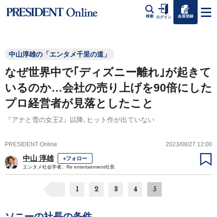
会員登録
検索
ログイン
中山淳雄の「エンタメ千里の道」
なぜ世界中で｢ディズニー離れ｣が起きて
いるのか…会社の売り上げを90倍にした
プロ経営者が見落としたこと
『アナと雪の女王2』以降､ヒット作が出ていない
PRESIDENT Online
2023/08/27 12:00
中山 淳雄
+フォロー
エンタメ社会学者、Re entertainment社長
1
2
3
4
5
ソニーの社長の条件