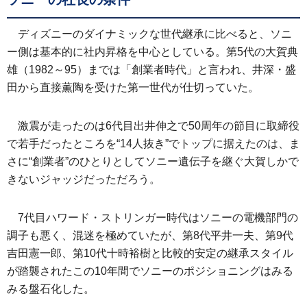
ディズニーのダイナミックな世代継承に比べると、ソニ
ー側は基本的に社内昇格を中心としている。第5代の大賀典
雄（1982～95）までは「創業者時代」と言われ、井深・盛
田から直接薫陶を受けた第一世代が仕切っていた。
激震が走ったのは6代目出井伸之で50周年の節目に取締役
で若手だったところを“14人抜き”でトップに据えたのは、ま
さに“創業者”のひとりとしてソニー遺伝子を継ぐ大賀しかで
きないジャッジだっただろう。
7代目ハワード・ストリンガー時代はソニーの電機部門の
調子も悪く、混迷を極めていたが、第8代平井一夫、第9代
吉田憲一郎、第10代十時裕樹と比較的安定の継承スタイル
が踏襲されたこの10年間でソニーのポジショニングはみる
みる盤石化した。