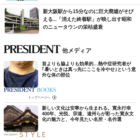
新大阪駅から15分なのに巨大廃墟がそび
える...「消えた終着駅」が映し出す昭和
のニュータウンの栄枯盛衰
首よりも脇よりも効果的…熱中症研究者が
｢暑いときは真っ先にここを冷やせ｣という意
外な体の部位
トップページへ
新しい文化は安寧から生まれる。寛永行幸
400年、光悦、宗達、遠州らが彩った寛永文
化の魅力と、今年見たい名所・名作選