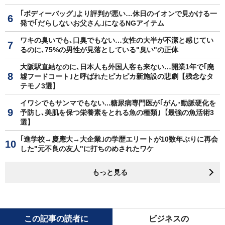
｢ボディーバッグ｣より評判が悪い…休日のイオンで見かける一
発で｢だらしないお父さん｣になるNGアイテム
ワキの臭いでも､口臭でもない…女性の大半が不潔と感じてい
るのに､75%の男性が見落としている"臭い"の正体
大阪駅直結なのに､日本人も外国人客も来ない…開業1年で｢廃
墟フードコート｣と呼ばれたピカピカ新施設の悲劇【残念なタ
テモノ3選】
イワシでもサンマでもない...糖尿病専門医が｢がん･動脈硬化を
予防し､美肌を保つ栄養素をとれる魚の種類｣【最強の魚活術3
選】
｢進学校→慶應大→大企業｣の学歴エリートが10数年ぶりに再会
した"元不良の友人"に打ちのめされたワケ
もっと見る
この記事の読者に
ビジネスの