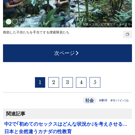
写真＝コロンビア軍ツイッターより
救助した子供たちを手当てする捜索隊員たち
次ページ
1
2
3
4
5
社会
#事件
#サバイバル
関連記事
中2で｢初めてのセックスはどんな状況か｣を考えさせる…
日本と全然違うカナダの性教育