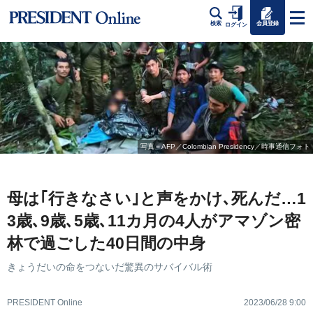
会員登録
検索
ログイン
写真＝AFP／Colombian Presidency／時事通信フォト
母は｢行きなさい｣と声をかけ､死んだ…1
3歳､9歳､5歳､11カ月の4人がアマゾン密
林で過ごした40日間の中身
きょうだいの命をつないだ驚異のサバイバル術
PRESIDENT Online
2023/06/28 9:00