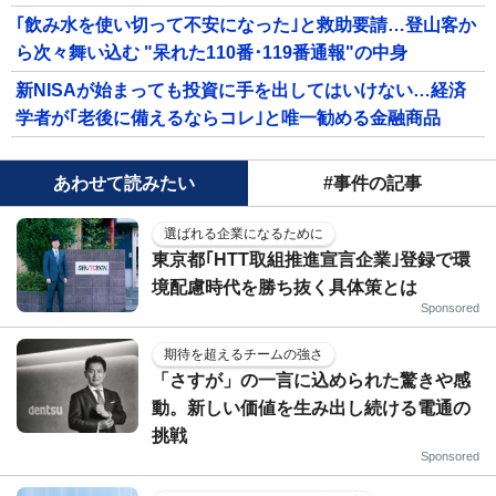
｢飲み水を使い切って不安になった｣と救助要請…登山客か
ら次々舞い込む "呆れた110番･119番通報"の中身
新NISAが始まっても投資に手を出してはいけない…経済
学者が｢老後に備えるならコレ｣と唯一勧める金融商品
あわせて読みたい
#事件の記事
選ばれる企業になるために
東京都｢HTT取組推進宣言企業｣登録で環
境配慮時代を勝ち抜く具体策とは
Sponsored
期待を超えるチームの強さ
「さすが」の一言に込められた驚きや感
動。新しい価値を生み出し続ける電通の
挑戦
Sponsored