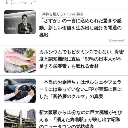
期待を超えるチームの強さ
「さすが」の一言に込められた驚きや感
動。新しい価値を生み出し続ける電通の
挑戦
Sponsored
カルシウムでもビタミンCでもない...骨密
度と認知機能に直結「98%の日本人が不
足する栄養素」を取れる食材
「本当のお金持ち」はポルシェやフェラ
ーリには乗っていない...FPが実際に目に
した「富裕層のクルマ」の真実
新大阪駅から15分なのに巨大廃墟がそび
える...「消えた終着駅」が映し出す昭和
のニュータウンの栄枯盛衰