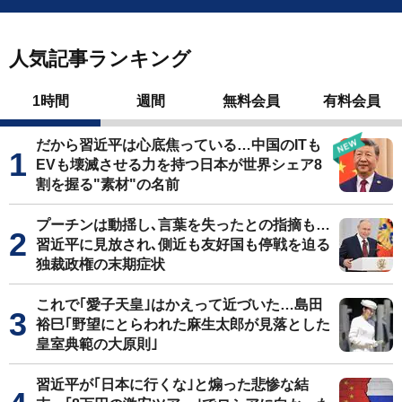
人気記事ランキング
1時間
週間
無料会員
有料会員
だから習近平は心底焦っている…中国のITも
EVも壊滅させる力を持つ日本が世界シェア8
割を握る"素材"の名前
プーチンは動揺し､言葉を失ったとの指摘も…
習近平に見放され､側近も友好国も停戦を迫る
独裁政権の末期症状
これで｢愛子天皇｣はかえって近づいた…島田
裕巳｢野望にとらわれた麻生太郎が見落とした
皇室典範の大原則｣
習近平が｢日本に行くな｣と煽った悲惨な結