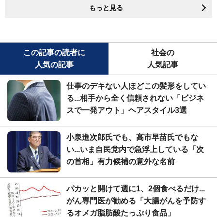
もっと見る
この記事の読者に
社会の
人気の記事
人気記事
仕事のデキない人ほどこの髪形をしてい
る...相手から全く信頼されない「ビジネ
スで一発アウト」ヘアスタイル3選
小泉進次郎氏でも、高市早苗氏でもな
い...いま自民党内で急浮上している「次
の首相」有力候補の意外な名前
パカッと開けて週に1、2個食べるだけ...
がん専門医が勧める「大腸がんを予防す
るオメガ脂肪酸たっぷり食品」