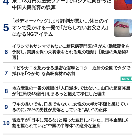
末…｢8万円の激安ツアー｣でロシアに向かった
中国人観光客の誤算
｢ボディーバッグ｣より評判が悪い…休日のイ
オンで見かける一発で｢だらしないお父さん｣
になるNGアイテム
イワシでもサンマでもない...糖尿病専門医が｢がん･動脈硬化を
予防し､美肌を保つ栄養素をとれる魚の種類｣【最強の魚活術3
選】
エビやカニを想わせる濃密な旨味とコク…近所の公園でタダで
採れる｢今が旬｣な高級食材の名前
地方衰退の一番の原因は｢人口減少｣ではない…山口の超富裕層
が｢住民税43億円｣をまるっと抱えて移住した理由
ワキの臭いでも､口臭でもない…女性の大半が不潔と感じてい
るのに､75%の男性が見落としている"臭い"の正体
習近平が｢日本に売るな｣と煽った翌日にバレた…日本企業に6
割を握られていた"中国の半導体"の意外な急所