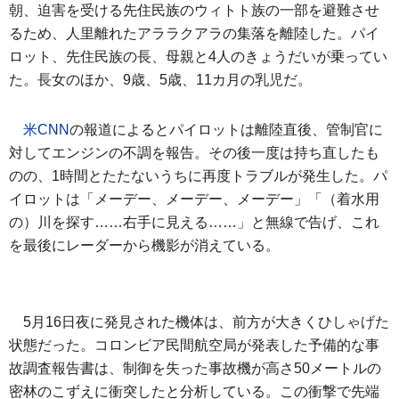
朝、迫害を受ける先住民族のウィトト族の一部を避難させ
るため、人里離れたアララクアラの集落を離陸した。パイ
ロット、先住民族の長、母親と4人のきょうだいが乗ってい
た。長女のほか、9歳、5歳、11カ月の乳児だ。
米CNN
の報道によるとパイロットは離陸直後、管制官に
対してエンジンの不調を報告。その後一度は持ち直したも
のの、1時間とたたないうちに再度トラブルが発生した。パ
イロットは「メーデー、メーデー、メーデー」「（着水用
の）川を探す……右手に見える……」と無線で告げ、これ
を最後にレーダーから機影が消えている。
5月16日夜に発見された機体は、前方が大きくひしゃげた
状態だった。コロンビア民間航空局が発表した予備的な事
故調査報告書は、制御を失った事故機が高さ50メートルの
密林のこずえに衝突したと分析している。この衝撃で先端