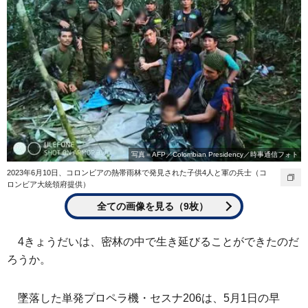
写真＝AFP／Colombian Presidency／時事通信フォト
2023年6月10日、コロンビアの熱帯雨林で発見された子供4人と軍の兵士（コ
ロンビア大統領府提供）
全ての画像を見る（9枚）
4きょうだいは、密林の中で生き延びることができたのだ
ろうか。
墜落した単発プロペラ機・セスナ206は、5月1日の早