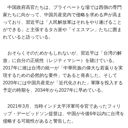
中国政府高官たちは、プライベートな場では西側の専門
家たちに向かって、中国共産党内で侵略を求める声が高ま
っており、習近平は「人民解放軍はそれをやり遂げること
ができる」と主張するタカ派や「イエスマン」たちに囲ま
れていると語っている。
おそらくそのためかもしれないが、習近平は「台湾の解
放」に自分の正統性（レジティマシー）を賭けている。
2017年に彼は台湾の統一が「中華民族の偉大な若返りを実
現するための必然的な要件」であると発表した。そして
2020年には中国共産党が「近代化された」軍隊を投入する
予定の時期を、2034年から2027年に早めている。
2021年3月、当時インド太平洋軍司令官であったフィリ
ップ・デービッドソン提督は、中国が今後6年以内に台湾を
侵略する可能性があると警告した。