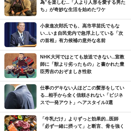
為"を楽しむ...「人より人形を愛する男た
ち」が奇妙な生活を始めたワケ
小泉進次郎氏でも、高市早苗氏でもな
い...いま自民党内で急浮上している「次
の首相」有力候補の意外な名前
NHK大河ではとても放送できない...宣教
師に「獣より劣ったもの」と書かれた豊
臣秀吉のおぞましき性欲
仕事のデキない人ほどこの髪形をしてい
る...相手から全く信頼されない「ビジネ
スで一発アウト」ヘアスタイル3選
「牛乳だけ」よりずっと効果的...医師
「必ず一緒に摂って」と断言、骨を強く