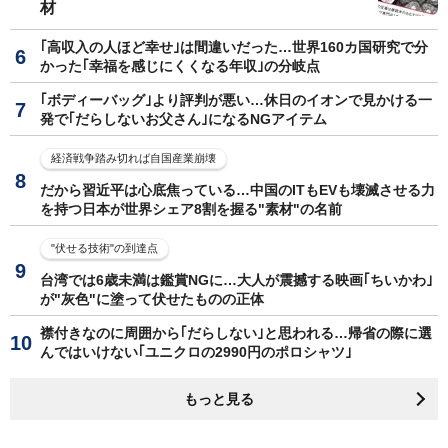
材
｢高収入の人ほど幸せ｣は間違いだった…世界160カ国研究で分
かった｢幸福を感じにくくなる年収｣の分岐点
｢ボディーバッグ｣より評判が悪い…休日のイオンで見かける一
発で｢だらしないお父さん｣になるNGアイテム
経済戦争踏み切れば自国産業崩壊
だから習近平は心底焦っている…中国のITもEVも壊滅させる力
を持つ日本が世界シェア8割を握る"素材"の名前
"伏せる技術"の到達点
台湾では6歳未満は鑑賞NGに…大人が震撼する映画｢ちいかわ｣
が"灰色"に塗って伏せたものの正体
襟付きなのに周囲から｢だらしない｣と思われる…帰省の際に選
んではいけない｢ユニクロの2990円のポロシャツ｣
もっと見る