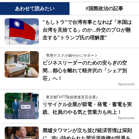
あわせて読みたい
#国際政治の記事
"もしトラ"で台湾有事となれば「米国は
台湾を見捨てる」のか...外交のプロが懸
念する"トランプ氏の理解度"
専用デスクが細やかにサポート
ビジネスリーダーのための安らぎの空
間…都心を離れて軽井沢の「シェア別
荘」へ！
Sponsored
東京都｢HTT取組推進宣言企業｣
リサイクル企業が節電・発電・蓄電を実
践、社員のやる気と営業力も向上！
Sponsored
廃墟タワマンが立ち並び経済苦境は深刻
に...追い詰められた習近平政権が世界を