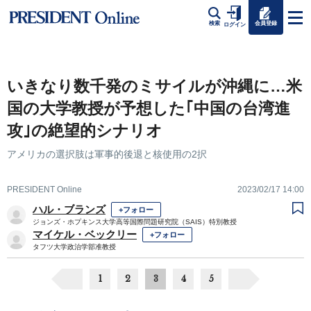
会員登録
検索
ログイン
いきなり数千発のミサイルが沖縄に…米
国の大学教授が予想した｢中国の台湾進
攻｣の絶望的シナリオ
アメリカの選択肢は軍事的後退と核使用の2択
PRESIDENT Online
2023/02/17 14:00
ハル・ブランズ
+フォロー
ジョンズ・ホプキンス大学高等国際問題研究院（SAIS）特別教授
マイケル・ベックリー
+フォロー
タフツ大学政治学部准教授
1
2
3
4
5