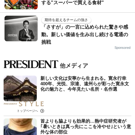
する"スーパーで買える食材"
期待を超えるチームの強さ
「さすが」の一言に込められた驚きや感
動。新しい価値を生み出し続ける電通の
挑戦
Sponsored
新しい文化は安寧から生まれる。寛永行幸
400年、光悦、宗達、遠州らが彩った寛永文
化の魅力と、今年見たい名所・名作選
トップページへ
首よりも脇よりも効果的…熱中症研究者が
｢暑いときは真っ先にここを冷やせ｣という意
外な体の部位