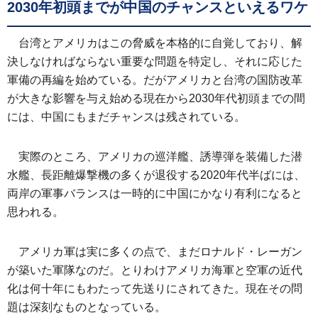
2030年初頭までが中国のチャンスといえるワケ
台湾とアメリカはこの脅威を本格的に自覚しており、解
決しなければならない重要な問題を特定し、それに応じた
軍備の再編を始めている。だがアメリカと台湾の国防改革
が大きな影響を与え始める現在から2030年代初頭までの間
には、中国にもまだチャンスは残されている。
実際のところ、アメリカの巡洋艦、誘導弾を装備した潜
水艦、長距離爆撃機の多くが退役する2020年代半ばには、
両岸の軍事バランスは一時的に中国にかなり有利になると
思われる。
アメリカ軍は実に多くの点で、まだロナルド・レーガン
が築いた軍隊なのだ。とりわけアメリカ海軍と空軍の近代
化は何十年にもわたって先送りにされてきた。現在その問
題は深刻なものとなっている。