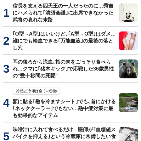
信長を支える四天王の一人だったのに…秀吉
にハメられて｢清須会議｣に出席できなかった
武将の哀れな末路
｢O型→A型｣はいいけど､｢A型→O型｣はダメ…
誰にでも輸血できる｢万能血液｣の最後の落と
し穴
耳の後ろから流血､指の肉をごっそり食べら
れ…クマに｢猪木キック｣で応戦した36歳男性
の"数十秒間の死闘"
冷感と冷却は全くの別物
額に貼る｢熱を冷ますシート｣でも､首にかける
｢ネッククーラー｣でもない…熱中症対策に最
も効果的なアイテム
味噌汁に入れて食べるだけ…医師が｢血糖値ス
パイクを抑える｣という冷蔵庫に常備したい食