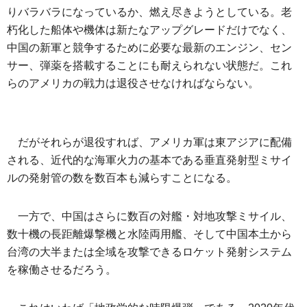
りバラバラになっているか、燃え尽きようとしている。老
朽化した船体や機体は新たなアップグレードだけでなく、
中国の新軍と競争するために必要な最新のエンジン、セン
サー、弾薬を搭載することにも耐えられない状態だ。これ
らのアメリカの戦力は退役させなければならない。
だがそれらが退役すれば、アメリカ軍は東アジアに配備
される、近代的な海軍火力の基本である垂直発射型ミサイ
ルの発射管の数を数百本も減らすことになる。
一方で、中国はさらに数百の対艦・対地攻撃ミサイル、
数十機の長距離爆撃機と水陸両用艦、そして中国本土から
台湾の大半または全域を攻撃できるロケット発射システム
を稼働させるだろう。