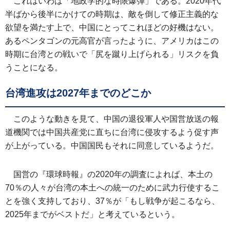
これはいわば「地政学的な時限爆弾」である。2020年代
半ばから後半にかけての時期は、敵を倒して修正主義的な
欲望を満たす上で、中国にとってこれほどの好機はない。
あるペンタゴンの元高官が言ったように、アメリカはこの
時期に台湾との戦いで「尻を蹴り上げられる」リスクを負
うことになる。
台湾進攻は2027年までのどこか
このような動きを見て、中国の退役軍人や国営放送の報
道機関では中国共産党に直ちに台湾に侵攻するよう促す声
が上がっている。中国国民もそれに同意しているようだ。
国営の『環球時報』の2020年の調査によれば、本土の
70％の人々が台湾の本土への統一のために武力行使するこ
とを強く支持しており、37％が「もし戦争が起こるなら、
2025年までがベストだ」と考えているという。