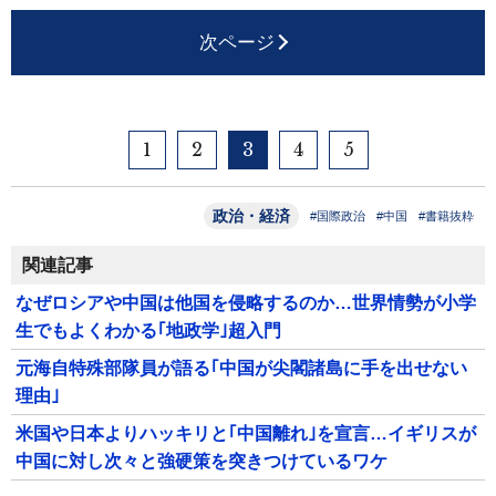
次ページ
1
2
3
4
5
政治・経済
#国際政治
#中国
#書籍抜粋
関連記事
なぜロシアや中国は他国を侵略するのか…世界情勢が小学
生でもよくわかる｢地政学｣超入門
元海自特殊部隊員が語る｢中国が尖閣諸島に手を出せない
理由｣
米国や日本よりハッキリと｢中国離れ｣を宣言…イギリスが
中国に対し次々と強硬策を突きつけているワケ