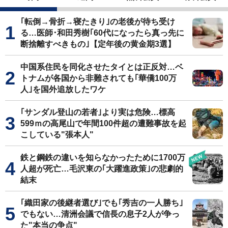
｢転倒→骨折→寝たきり｣の老後が待ち受け
る…医師･和田秀樹｢60代になったら真っ先に
断捨離すべきもの｣【定年後の黄金期3選】
中国系住民を同化させたタイとは正反対…ベ
トナムが各国から非難されても｢華僑100万
人｣を国外追放したワケ
｢サンダル登山の若者｣より実は危険…標高
599ｍの高尾山で年間100件超の遭難事故を起
こしている"張本人"
鉄と鋼鉄の違いを知らなかったために1700万
人超が死亡…毛沢東の｢大躍進政策｣の悲劇的
結末
｢織田家の後継者選び｣でも｢秀吉の一人勝ち｣
でもない…清洲会議で信長の息子2人が争っ
た"本当の争点"