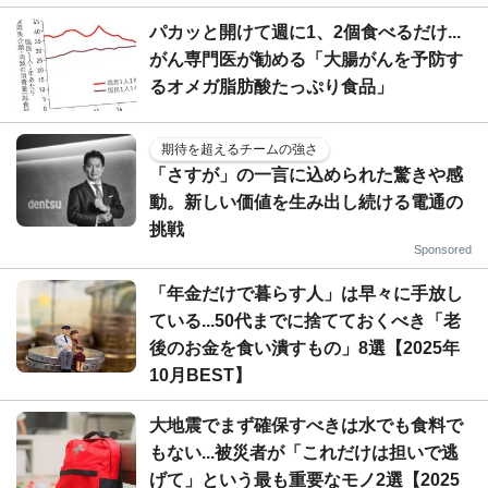
パカッと開けて週に1、2個食べるだけ...
がん専門医が勧める「大腸がんを予防す
るオメガ脂肪酸たっぷり食品」
期待を超えるチームの強さ
「さすが」の一言に込められた驚きや感
動。新しい価値を生み出し続ける電通の
挑戦
Sponsored
「年金だけで暮らす人」は早々に手放し
ている...50代までに捨てておくべき「老
後のお金を食い潰すもの」8選【2025年
10月BEST】
大地震でまず確保すべきは水でも食料で
もない...被災者が「これだけは担いで逃
げて」という最も重要なモノ2選【2025