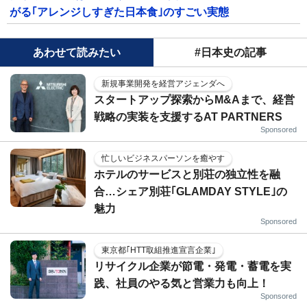
がる｢アレンジしすぎた日本食｣のすごい実態
あわせて読みたい
#日本史の記事
新規事業開発を経営アジェンダへ
スタートアップ探索からM&Aまで、経営
戦略の実装を支援するAT PARTNERS
Sponsored
忙しいビジネスパーソンを癒やす
ホテルのサービスと別荘の独立性を融
合…シェア別荘｢GLAMDAY STYLE｣の
魅力
Sponsored
東京都｢HTT取組推進宣言企業｣
リサイクル企業が節電・発電・蓄電を実
践、社員のやる気と営業力も向上！
Sponsored