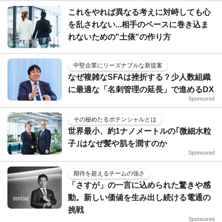
これをやれば異なる考えに対峙しても心
を乱されない...相手のペースに巻き込ま
れないための"土俵"の作り方
中堅企業にリーズナブルな新提案
なぜ複雑なSFAは挫折する？少人数組織
に最適な「名刺管理の延長」で進めるDX
Sponsored
その秘めたるポテンシャルとは
世界最小、約1ナノメートルの｢微細水粒
子｣はなぜ髪や肌を潤すのか
Sponsored
期待を超えるチームの強さ
「さすが」の一言に込められた驚きや感
動。新しい価値を生み出し続ける電通の
挑戦
Sponsored