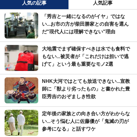
人気の記事
人気記事
「秀吉と一緒になるのがイヤ」ではな
い...お市の方が柴田勝家との自害を選ん
だ"現代人には理解できない"理由
大地震でまず確保すべきは水でも食料で
もない...被災者が「これだけは担いで逃
げて」という最も重要なモノ2選
NHK大河ではとても放送できない...宣教
師に「獣より劣ったもの」と書かれた豊
臣秀吉のおぞましき性欲
定年後の家族との向き合い方がわからな
い...そう悩む人に佐藤優が「鬼滅の刃が
参考になる」と話すワケ