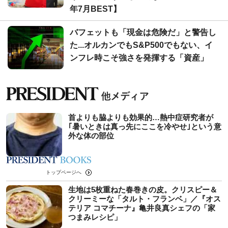
年7月BEST】
バフェットも「現金は危険だ」と警告し
た...オルカンでもS&P500でもない、イ
ンフレ時こそ強さを発揮する「資産」
首よりも脇よりも効果的…熱中症研究者が
｢暑いときは真っ先にここを冷やせ｣という意
外な体の部位
トップページへ
生地は5枚重ねた春巻きの皮。クリスピー＆
クリーミーな「タルト・フランベ」／『オス
テリア コマチーナ』亀井良真シェフの「家
つまみレシピ」