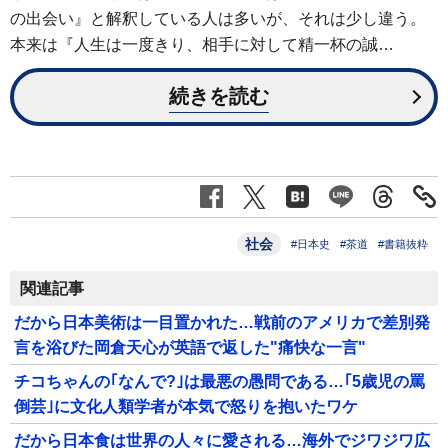
の出会い』と解釈している人は多いが、それは少し違う。
本来は『人生は一度きり、相手に対して精一杯の誠…
続きを読む
社会
#日本史
#茶道
#書籍抜粋
関連記事
だから日本美術は一目置かれた…戦前のアメリカで差別発
言を浴びた岡倉天心が英語で返した"痛快な一言"
チコちゃんの｢なんで?｣は最悪の愚問である…｢5歳児の罵
倒芸｣に文化人類学者が本気で怒りを抱いたワケ
だから日本食は世界の人々に愛される…海外でジワジワ広