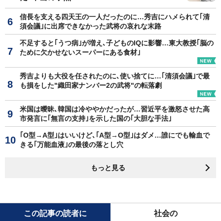
信長を支える四天王の一人だったのに…秀吉にハメられて｢清
須会議｣に出席できなかった武将の哀れな末路
不足すると｢うつ病｣が増え､子どものIQに影響…東大教授｢脳の
ために欠かせないスーパーにある食材｣
秀吉よりも大役を任されたのに､使い捨てに…｢清須会議｣で最
も損をした"織田家ナンバー2の武将"の転落劇
米国は曖昧､韓国は冷ややかだったが…習近平を激怒させた高
市発言に｢無言の支持｣を示した国の｢大胆な手法｣
｢O型→A型｣はいいけど､｢A型→O型｣はダメ…誰にでも輸血で
きる｢万能血液｣の最後の落とし穴
もっと見る
この記事の読者に
社会の