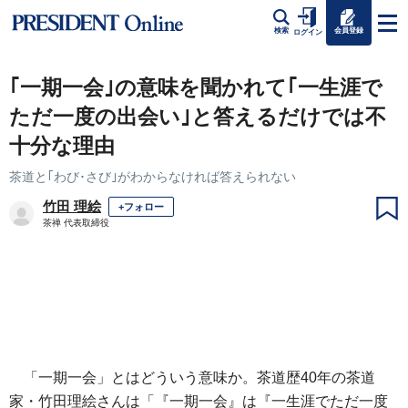
会員登録
検索
ログイン
｢一期一会｣の意味を聞かれて｢一生涯で
ただ一度の出会い｣と答えるだけでは不
十分な理由
茶道と｢わび･さび｣がわからなければ答えられない
竹田 理絵
+フォロー
茶禅 代表取締役
「一期一会」とはどういう意味か。茶道歴40年の茶道
家・竹田理絵さんは「『一期一会』は『一生涯でただ一度