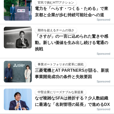
官民で挑むHTTアクション
電力を「へらす・つくる・ためる」で東
京都と企業が歩む持続可能社会への道
Sponsored
期待を超えるチームの強さ
「さすが」の一言に込められた驚きや感
動。新しい価値を生み出し続ける電通の
挑戦
Sponsored
事業ポートフォリオの変革に挑戦
三菱電機とAT PARTNERSが語る、新規
事業開発成功の条件と失敗要因
Sponsored
中堅企業にリーズナブルな新提案
なぜ複雑なSFAは挫折する？少人数組織
に最適な「名刺管理の延長」で進めるDX
Sponsored