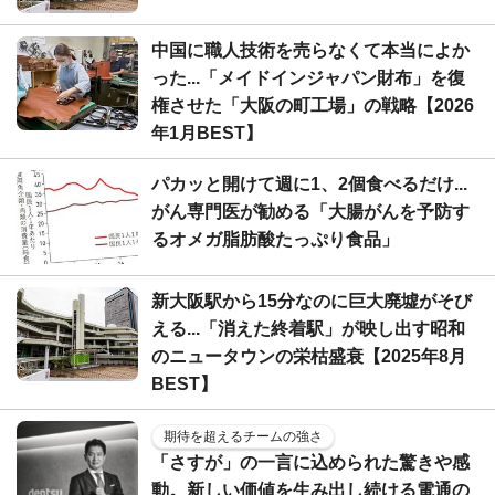
中国に職人技術を売らなくて本当によか
った...「メイドインジャパン財布」を復
権させた「大阪の町工場」の戦略【2026
年1月BEST】
パカッと開けて週に1、2個食べるだけ...
がん専門医が勧める「大腸がんを予防す
るオメガ脂肪酸たっぷり食品」
新大阪駅から15分なのに巨大廃墟がそび
える...「消えた終着駅」が映し出す昭和
のニュータウンの栄枯盛衰【2025年8月
BEST】
期待を超えるチームの強さ
「さすが」の一言に込められた驚きや感
動。新しい価値を生み出し続ける電通の