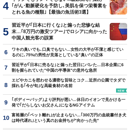
｢がん･動脈硬化を予防し､美肌を保つ栄養素を
とれる魚の種類｣【最強の魚活術3選】
習近平が｢日本に行くな｣と煽った悲惨な結
末…｢8万円の激安ツアー｣でロシアに向かった
中国人観光客の誤算
ワキの臭いでも､口臭でもない…女性の大半が不潔と感じてい
るのに､75%の男性が見落としている"臭い"の正体
習近平が｢日本に売るな｣と煽った翌日にバレた…日本企業に6
割を握られていた"中国の半導体"の意外な急所
エビやカニを想わせる濃密な旨味とコク…近所の公園でタダで
採れる｢今が旬｣な高級食材の名前
｢ボディーバッグ｣より評判が悪い…休日のイオンで見かける一
発で｢だらしないお父さん｣になるNGアイテム
富裕層の｢ペット離れ｣が止まらない…｢300万円の血統書付き犬
は時代遅れ｣という真のお金持ちが"向かった先"