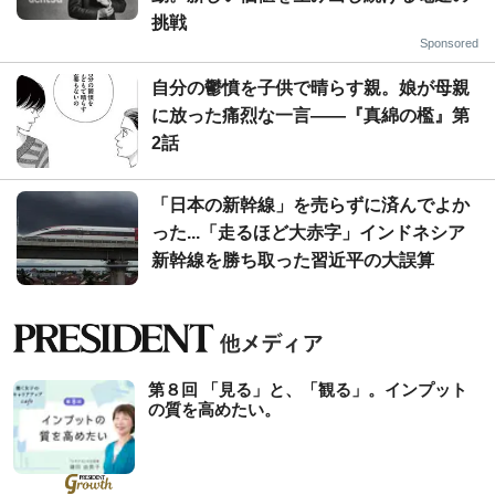
挑戦
Sponsored
自分の鬱憤を子供で晴らす親。娘が母親
に放った痛烈な一言――『真綿の檻』第
2話
「日本の新幹線」を売らずに済んでよか
った...「走るほど大赤字」インドネシア
新幹線を勝ち取った習近平の大誤算
第８回 「見る」と、「観る」。インプット
の質を高めたい。