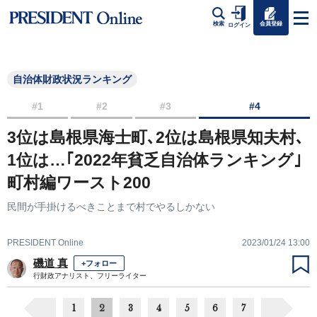
会員登録
検索
ログイン
自治体財政状況ランキング
#1
#2
#3
#4
3位は島根県海士町､2位は島根県知夫村､
1位は…｢2022年貧乏自治体ランキング｣
町村編ワースト200
民間が手掛けるべきことまで村でやるしかない
PRESIDENT Online
2023/01/24 13:00
磯道 真
+フォロー
行財政アナリスト、フリーライター
1
2
3
4
5
6
7