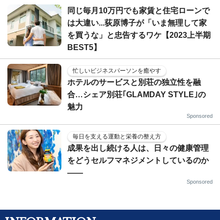
同じ毎月10万円でも家賃と住宅ローンで
は大違い...荻原博子が「いま無理して家
を買うな」と忠告するワケ【2023上半期
BEST5】
忙しいビジネスパーソンを癒やす
ホテルのサービスと別荘の独立性を融
合…シェア別荘｢GLAMDAY STYLE｣の
魅力
Sponsored
毎日を支える運動と栄養の整え方
成果を出し続ける人は、日々の健康管理
をどうセルフマネジメントしているのか
——
Sponsored