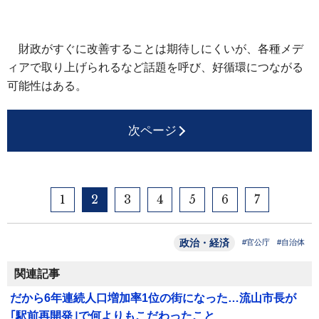
財政がすぐに改善することは期待しにくいが、各種メデ
ィアで取り上げられるなど話題を呼び、好循環につながる
可能性はある。
次ページ
1
2
3
4
5
6
7
政治・経済
#官公庁
#自治体
関連記事
だから6年連続人口増加率1位の街になった…流山市長が
｢駅前再開発｣で何よりもこだわったこと