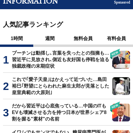
INFORMATION
Sponsored
人気記事ランキング
1時間
週間
無料会員
有料会員
プーチンは動揺し､言葉を失ったとの指摘も…
習近平に見放され､側近も友好国も停戦を迫る
独裁政権の末期症状
これで｢愛子天皇｣はかえって近づいた…島田
裕巳｢野望にとらわれた麻生太郎が見落とした
皇室典範の大原則｣
だから習近平は心底焦っている…中国のITも
EVも壊滅させる力を持つ日本が世界シェア8
割を握る"素材"の名前
イワシでもサンマでもない...糖尿病専門医が