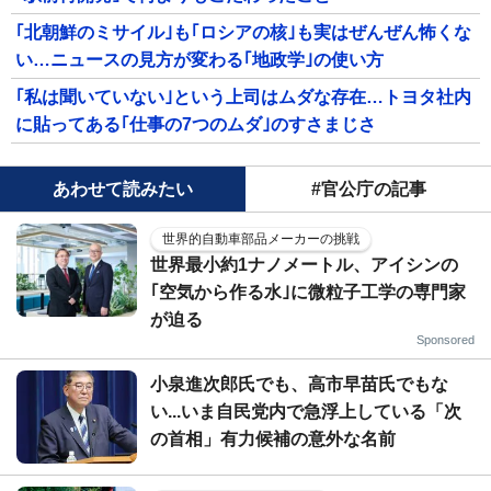
｢北朝鮮のミサイル｣も｢ロシアの核｣も実はぜんぜん怖くな
い…ニュースの見方が変わる｢地政学｣の使い方
｢私は聞いていない｣という上司はムダな存在…トヨタ社内
に貼ってある｢仕事の7つのムダ｣のすさまじさ
あわせて読みたい
#官公庁の記事
世界的自動車部品メーカーの挑戦
世界最小約1ナノメートル、アイシンの
｢空気から作る水｣に微粒子工学の専門家
が迫る
Sponsored
小泉進次郎氏でも、高市早苗氏でもな
い...いま自民党内で急浮上している「次
の首相」有力候補の意外な名前