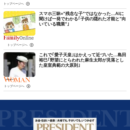
トップページへ
スマホ三昧="残念な子"ではなかった…AIに
聞けば一発でわかる｢子供の隠れた才能と"向
いている職業"｣
トップページへ
これで｢愛子天皇｣はかえって近づいた…島田
裕巳｢野望にとらわれた麻生太郎が見落とし
た皇室典範の大原則｣
トップページへ