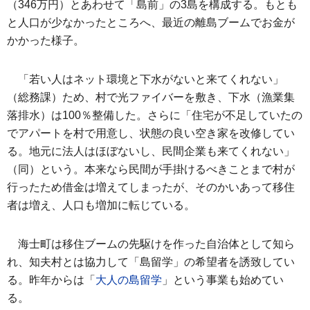
（346万円）とあわせて「
島前
」の3島を構成する。もとも
と人口が少なかったところへ、最近の離島ブームでお金が
かかった様子。
「若い人はネット環境と下水がないと来てくれない」
（総務課）ため、村で光ファイバーを敷き、下水（漁業集
落排水）は100％整備した。さらに「住宅が不足していたの
でアパートを村で用意し、状態の良い空き家を改修してい
る。地元に法人はほぼないし、民間企業も来てくれない」
（同）という。本来なら民間が手掛けるべきことまで村が
行ったため借金は増えてしまったが、そのかいあって移住
者は増え、人口も増加に転じている。
海士町は移住ブームの先駆けを作った自治体として知ら
れ、知夫村とは協力して「島留学」の希望者を誘致してい
る。昨年からは「
大人の島留学
」という事業も始めてい
る。