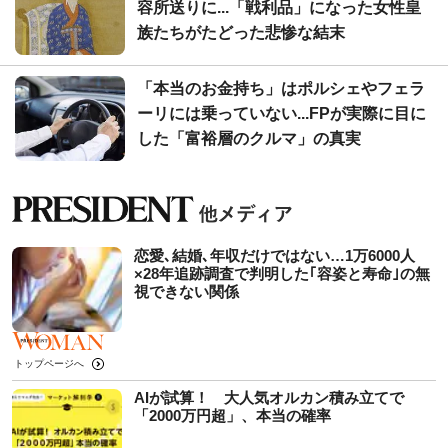
容所送りに...「戦利品」になった女性皇
族たちがたどった悲惨な結末
「本当のお金持ち」はポルシェやフェラ
ーリには乗っていない...FPが実際に目に
した「富裕層のクルマ」の真実
恋愛､結婚､年収だけではない…1万6000人
×28年追跡調査で判明した｢容姿と寿命｣の無
視できない関係
トップページへ
AIが試算！ 大人気オルカン積み立てで
「2000万円超」、本当の確率