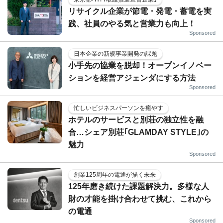
リサイクル企業が節電・発電・蓄電を実
践、社員のやる気と営業力も向上！
Sponsored
日本企業の新規事業開発の課題
小手先の協業を脱却！オープンイノベー
ションを経営アジェンダにする方法
Sponsored
忙しいビジネスパーソンを癒やす
ホテルのサービスと別荘の独立性を融
合…シェア別荘｢GLAMDAY STYLE｣の
魅力
Sponsored
創業125周年の電通が描く未来
125年磨き続けた課題解決力。多様な人
財の才能を掛け合わせて挑む、これから
の電通
Sponsored