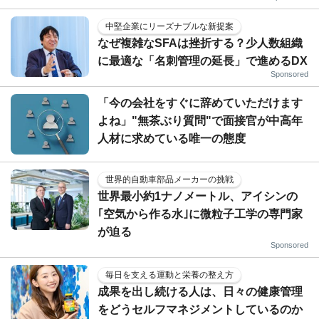
中堅企業にリーズナブルな新提案
なぜ複雑なSFAは挫折する？少人数組織
に最適な「名刺管理の延長」で進めるDX
Sponsored
「今の会社をすぐに辞めていただけます
よね」"無茶ぶり質問"で面接官が中高年
人材に求めている唯一の態度
世界的自動車部品メーカーの挑戦
世界最小約1ナノメートル、アイシンの
｢空気から作る水｣に微粒子工学の専門家
が迫る
Sponsored
毎日を支える運動と栄養の整え方
成果を出し続ける人は、日々の健康管理
をどうセルフマネジメントしているのか