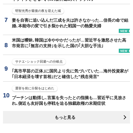
明智光秀が最後の夜を迎えた城
妻を自害に追い込んだ三成を夫は許さなかった…信長の命で結
婚､本能寺の変で引き裂かれた戦国一の熱愛夫婦
米国は曖昧､韓国は冷ややかだったが…習近平を激怒させた高
市発言に｢無言の支持｣を示した国の｢大胆な手法｣
サナエ･ショック回避への分岐点
｢高市早苗の正体｣に国民より先に気づいていた…海外投資家が
｢日本経済を壊す首相｣だと確信した"残念発言"
選挙を前に分裂をはじめた
プーチンは動揺し､言葉を失ったとの指摘も…習近平に見放さ
れ､側近も友好国も停戦を迫る独裁政権の末期症状
もっと見る