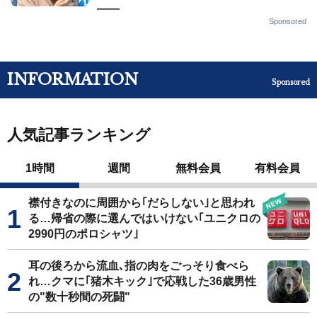
——
Sponsored
INFORMATION
Sponsored
人気記事ランキング
1時間
週間
無料会員
有料会員
襟付きなのに周囲から｢だらしない｣と思われ
る…帰省の際に選んではいけない｢ユニクロの
2990円のポロシャツ｣
耳の後ろから流血､指の肉をごっそり食べら
れ…クマに｢猪木キック｣で応戦した36歳男性
の"数十秒間の死闘"