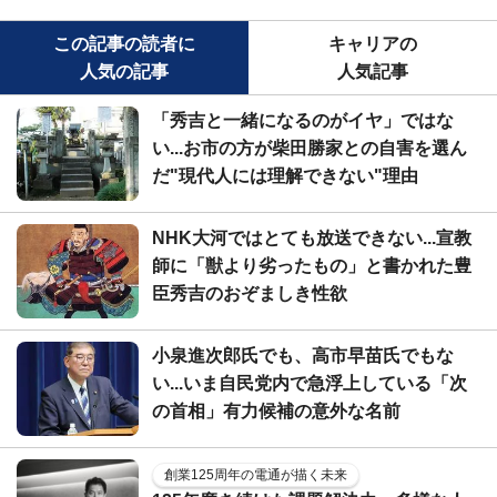
この記事の読者に
キャリアの
人気の記事
人気記事
「秀吉と一緒になるのがイヤ」ではな
い...お市の方が柴田勝家との自害を選ん
だ"現代人には理解できない"理由
NHK大河ではとても放送できない...宣教
師に「獣より劣ったもの」と書かれた豊
臣秀吉のおぞましき性欲
小泉進次郎氏でも、高市早苗氏でもな
い...いま自民党内で急浮上している「次
の首相」有力候補の意外な名前
創業125周年の電通が描く未来