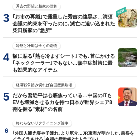
秀吉の野望と勝家の誤算
｢お市の再婚｣で露呈した秀吉の腹黒さ…清須
会議の約束を守ったのに､滅亡に追い込まれた
柴田勝家の"急所"
冷感と冷却は全くの別物
額に貼る｢熱を冷ますシート｣でも､首にかける
｢ネッククーラー｣でもない…熱中症対策に最
も効果的なアイテム
経済戦争踏み切れば自国産業崩壊
だから習近平は心底焦っている…中国のITも
EVも壊滅させる力を持つ日本が世界シェア8
割を握る"素材"の名前
終わらないリクライニング論争
｢外国人観光客や子連れ｣より厄介…JR東海が明かした､乗客を
イライラさせる｢令和の新幹線2大トラブル｣