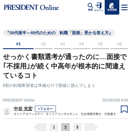
会員登録
検索
ログイン
『30代後半～40代のための 転職「面接」受かる答え方』
#1
#2
#3
#4
#5
#6
せっかく書類選考が通ったのに…面接で
｢不採用｣が続く中高年が根本的に間違え
ているコト
8割の転職希望者は準備ゼロで面接に挑んでしまう
PRESIDENT Online
2023/01/05 8:00
中谷 充宏
+フォロー
キャリアカウンセラー、キャリアコンサルタント、社会保険労務士、行政書士
1
2
3