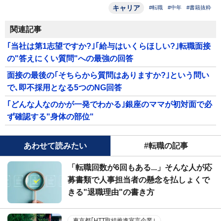
キャリア
#転職
#中年
#書籍抜粋
関連記事
｢当社は第1志望ですか?｣｢給与はいくらほしい?｣転職面接
の"答えにくい質問"への最強の回答
面接の最後の｢そちらから質問はありますか?｣という問い
で､即不採用となる5つのNG回答
｢どんな人なのかが一発でわかる｣銀座のママが初対面で必
ず確認する"身体の部位"
あわせて読みたい
#転職の記事
「転職回数が6回もある...」そんな人が応
募書類で人事担当者の懸念を払しょくで
きる"退職理由"の書き方
東京都｢HTT取組推進宣言企業｣