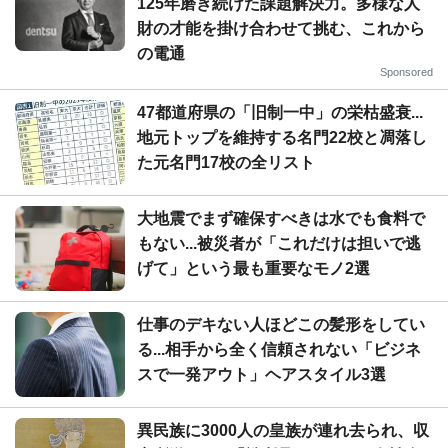
125年磨き続けた課題解決力。多様な人
財の才能を掛け合わせて挑む、これから
の電通
Sponsored
47都道府県の「旧制一中」の栄枯盛衰...
地元トップを維持する名門22校と凋落し
た元名門17校の全リスト
大地震でまず確保すべきは水でも食料で
もない...被災者が「これだけは担いで逃
げて」という最も重要なモノ2選
仕事のデキない人ほどこの髪形をしてい
る...相手から全く信頼されない「ビジネ
スで一発アウト」ヘアスタイル3選
異民族に3000人の皇族が連れ去られ、収