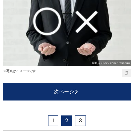
写真＝iStock.com／takasuu
※写真はイメージです
次ページ
1
2
3