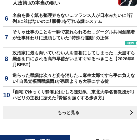
人政策｣の本当の狙い
名前を書く紙も整理券もない…フランス人が日本みたいに｢行
列｣に並ばないのに｢順番｣を守れる謎システム
そりゃ仕事のことを一瞬で忘れられるわ…グーグル共同創業者
が仕事終わりに没頭していた"特殊な運動"の正体
政治家に最も向いていない人を首相にしてしまった…天皇すら
懸念を口にされる高市早苗がいますぐやるべきこと【2026年6
月BEST】
逆らった県議は次々と姿を消した…麻生太郎ですら手に負えな
い｢自民党福岡県議団｣が県民よりも大事にする掟
｢自宅でゆっくり静養｣はむしろ逆効果…東北大学名誉教授がリ
ハビリの主役に据えた｢腎臓を強くする歩き方｣
もっと見る