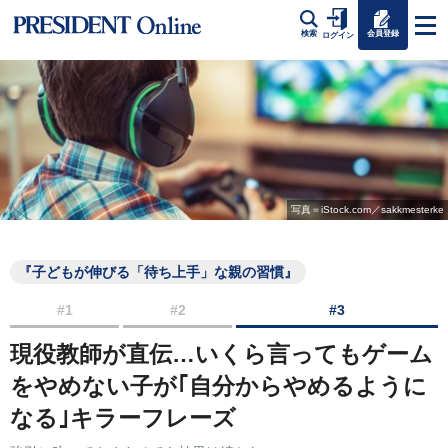
会員登録
検索
ログイン
写真＝iStock.com／sakkmesterke
『子どもが伸びる「待ち上手」な親の習慣』
#1
#2
#3
現役教師が直伝…いくら言ってもゲーム
をやめない子が｢自分からやめるように
なる｣キラーフレーズ