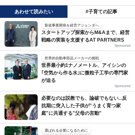
あわせて読みたい
#子育ての記事
新規事業開発を経営アジェンダへ
スタートアップ探索からM&Aまで、経営
戦略の実装を支援するAT PARTNERS
Sponsored
世界的自動車部品メーカーの挑戦
世界最小約1ナノメートル、アイシンの
｢空気から作る水｣に微粒子工学の専門家
が迫る
Sponsored
必要なのは説教でも、論破でもない...反
抗期に突入した子供が"うまく育つ家
庭"に共通する"父母の言動"
選ばれる企業になるために