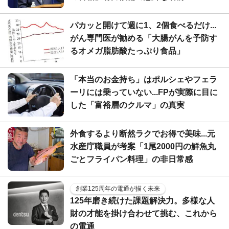
パカッと開けて週に1、2個食べるだけ...
がん専門医が勧める「大腸がんを予防す
るオメガ脂肪酸たっぷり食品」
「本当のお金持ち」はポルシェやフェラ
ーリには乗っていない...FPが実際に目に
した「富裕層のクルマ」の真実
外食するより断然ラクでお得で美味...元
水産庁職員が考案「1尾2000円の鮮魚丸
ごとフライパン料理」の非日常感
創業125周年の電通が描く未来
125年磨き続けた課題解決力。多様な人
財の才能を掛け合わせて挑む、これから
の電通