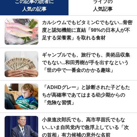
この記事の読者に
ライフの
人気の記事
人気記事
カルシウムでもビタミンCでもない...骨密
度と認知機能に直結「98%の日本人が不
足する栄養素」を取れる食材
ギャンブルでも、旅行でも、美術品収集
でもない...和田秀樹が手を出すなという
「世の中で一番金のかかる趣味」
「ADHDグレー」と診断された子どもた
ちが高確率であてはまる幼少期からの
「危険な習慣」
小泉進次郎氏でも、高市早苗氏でもな
い...いま自民党内で急浮上している「次
の首相」有力候補の意外な名前