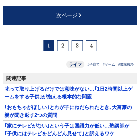
次ページ
1
2
3
4
ライフ
#子育て
#ゲーム
#書籍抜粋
関連記事
叱って取り上げるだけでは意味がない…｢1日2時間以上ゲ
ームをする子供｣が抱える根本的な問題
｢おもちゃがほしい｣とわが子にねだられたとき､大富豪の
親が聞き返す2つの質問
｢家にテレビがない｣という子は国語力が低い…塾講師が
｢子供にはテレビをどんどん見せて｣と訴えるワケ