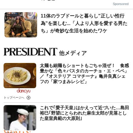
Sponsored
11体のラブドールと暮らし"正しい性行
為"を楽しむ...「人より人形を愛する男た
ち」が奇妙な生活を始めたワケ
太麺も細麺もショートもごちゃ混ぜ！ 食感
豊かな「色々パスタのカーチョ・エ・ペペ」
／『オステリア コマチーナ』亀井良真シェ
フの「家つまみレシピ」
トップページへ
これで｢愛子天皇｣はかえって近づいた…島田
裕巳｢野望にとらわれた麻生太郎が見落とし
た皇室典範の大原則｣