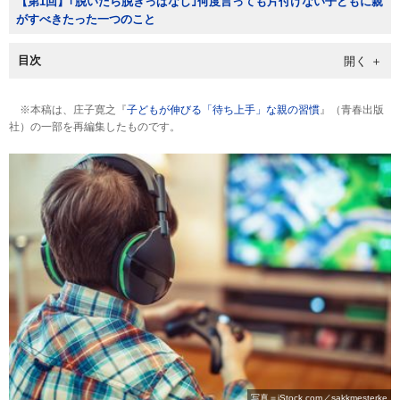
【第1回】｢脱いだら脱ぎっぱなし｣何度言っても片付けない子どもに親
がすべきたった一つのこと
目次
※本稿は、庄子寛之『
子どもが伸びる「待ち上手」な親の習慣
』（青春出版
社）の一部を再編集したものです。
写真＝iStock.com／sakkmesterke