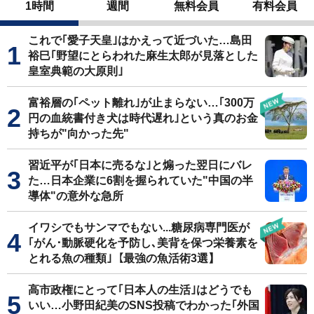
1時間
週間
無料会員
有料会員
これで｢愛子天皇｣はかえって近づいた…島田
裕巳｢野望にとらわれた麻生太郎が見落とした
皇室典範の大原則｣
富裕層の｢ペット離れ｣が止まらない…｢300万
円の血統書付き犬は時代遅れ｣という真のお金
持ちが"向かった先"
習近平が｢日本に売るな｣と煽った翌日にバレ
た…日本企業に6割を握られていた"中国の半
導体"の意外な急所
イワシでもサンマでもない...糖尿病専門医が
｢がん･動脈硬化を予防し､美背を保つ栄養素を
とれる魚の種類｣【最強の魚活術3選】
高市政権にとって｢日本人の生活｣はどうでも
いい…小野田紀美のSNS投稿でわかった｢外国