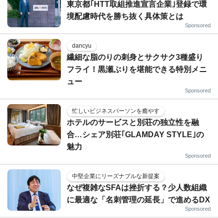
東京都｢HTT取組推進宣言企業｣登録で環
境配慮時代を勝ち抜く具体策とは
Sponsored
dancyu
繊細な脂のりの刺身とサクサク3種盛り
フライ！黒瀬ぶりを堪能できる特別メニ
ュー
Sponsored
忙しいビジネスパーソンを癒やす
ホテルのサービスと別荘の独立性を融
合…シェア別荘｢GLAMDAY STYLE｣の
魅力
Sponsored
中堅企業にリーズナブルな新提案
なぜ複雑なSFAは挫折する？少人数組織
に最適な「名刺管理の延長」で進めるDX
Sponsored