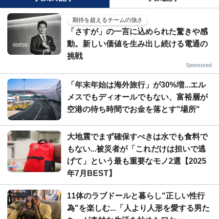
期待を超えるチームの強さ
「さすが」の一言に込められた驚きや感
動。新しい価値を生み出し続ける電通の
挑戦
Sponsored
「年末年始は海外旅行」が30%増...エル
メスでもディオールでもない、富裕層が
空港の待ち時間でお金を落とす"場所"
大地震でまず確保すべきは水でも食料で
もない...被災者が「これだけは担いで逃
げて」という最も重要なモノ2選【2025
年7月BEST】
11体のラブドールと暮らし"正しい性行
為"を楽しむ...「人より人形を愛する男た