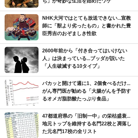
ち」が奇妙な生活を始めたワケ
NHK大河ではとても放送できない...宣教
師に「獣より劣ったもの」と書かれた豊
臣秀吉のおぞましき性欲
2600年前から「付き合ってはいけない
人」は決まっている...ブッダが説いた
「人生破滅する10タイプ」
パカッと開けて週に1、2個食べるだけ...
がん専門医が勧める「大腸がんを予防す
るオメガ脂肪酸たっぷり食品」
47都道府県の「旧制一中」の栄枯盛衰...
地元トップを維持する名門22校と凋落し
た元名門17校の全リスト