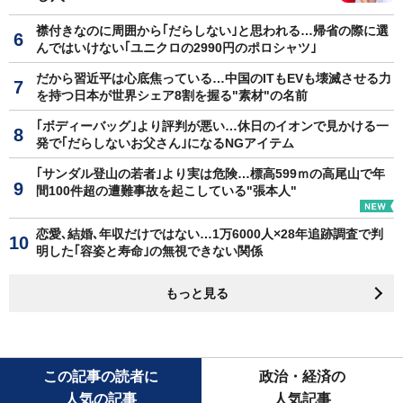
襟付きなのに周囲から｢だらしない｣と思われる…帰省の際に選
んではいけない｢ユニクロの2990円のポロシャツ｣
だから習近平は心底焦っている…中国のITもEVも壊滅させる力
を持つ日本が世界シェア8割を握る"素材"の名前
｢ボディーバッグ｣より評判が悪い…休日のイオンで見かける一
発で｢だらしないお父さん｣になるNGアイテム
｢サンダル登山の若者｣より実は危険…標高599ｍの高尾山で年
間100件超の遭難事故を起こしている"張本人"
恋愛､結婚､年収だけではない…1万6000人×28年追跡調査で判
明した｢容姿と寿命｣の無視できない関係
もっと見る
この記事の読者に
政治・経済の
人気の記事
人気記事