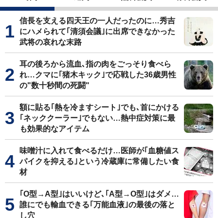
信長を支える四天王の一人だったのに…秀吉
にハメられて｢清須会議｣に出席できなかった
武将の哀れな末路
耳の後ろから流血､指の肉をごっそり食べら
れ…クマに｢猪木キック｣で応戦した36歳男性
の"数十秒間の死闘"
額に貼る｢熱を冷ますシート｣でも､首にかける
｢ネッククーラー｣でもない…熱中症対策に最
も効果的なアイテム
味噌汁に入れて食べるだけ…医師が｢血糖値ス
パイクを抑える｣という冷蔵庫に常備したい食
材
｢O型→A型｣はいいけど､｢A型→O型｣はダメ…
誰にでも輸血できる｢万能血液｣の最後の落と
し穴