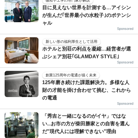
微粒子工学の専門家が解説
目に見えない世界を計測する…アイシン
が生んだ｢世界最小の水粒子｣のポテンシ
ャル
Sponsored
新しい形の福利厚生として活用
ホテルと別荘の利点を凝縮…経営者が選
ぶシェア別荘｢GLAMDAY STYLE｣
Sponsored
創業125周年の電通が描く未来
125年磨き続けた課題解決力。多様な人
財の才能を掛け合わせて挑む、これから
の電通
Sponsored
「秀吉と一緒になるのがイヤ」ではな
い...お市の方が柴田勝家との自害を選ん
だ"現代人には理解できない"理由