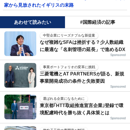
家から見放されたイギリスの末路
あわせて読みたい
#国際経済の記事
中堅企業にリーズナブルな新提案
なぜ複雑なSFAは挫折する？少人数組織
に最適な「名刺管理の延長」で進めるDX
Sponsored
事業ポートフォリオの変革に挑戦
三菱電機とAT PARTNERSが語る、新規
事業開発成功の条件と失敗要因
Sponsored
選ばれる企業になるために
東京都｢HTT取組推進宣言企業｣登録で環
境配慮時代を勝ち抜く具体策とは
Sponsored