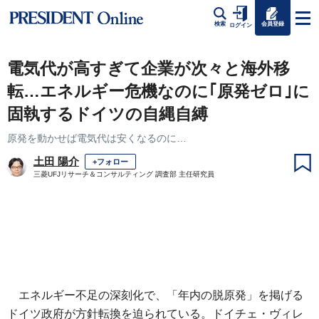
会員登録
検索
ログイン
電気代が高すぎて企業が次々と海外移
転…エネルギー危機なのに｢原発ゼロ｣に
固執するドイツの自縄自縛
原発を動かせば電気代は安くなるのに…
土田 陽介
+フォロー
三菱UFJリサーチ＆コンサルティング 調査部 主任研究員
エネルギー不足の深刻化で、「年内の脱原発」を掲げる
ドイツ政府が方針転換を迫られている。ドイチェ・ヴィレ